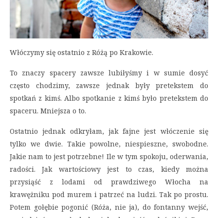
Włóczymy się ostatnio z Różą po Krakowie.
To znaczy spacery zawsze lubiłyśmy i w sumie dosyć
często chodzimy, zawsze jednak były pretekstem do
spotkań z kimś. Albo spotkanie z kimś było pretekstem do
spaceru. Mniejsza o to.
Ostatnio jednak odkryłam, jak fajne jest włóczenie się
tylko we dwie. Takie powolne, niespieszne, swobodne.
Jakie nam to jest potrzebne! Ile w tym spokoju, oderwania,
radości. Jak wartościowy jest to czas, kiedy można
przysiąść z lodami od prawdziwego Włocha na
krawężniku pod murem i patrzeć na ludzi. Tak po prostu.
Potem gołębie pogonić (Róża, nie ja), do fontanny wejść,