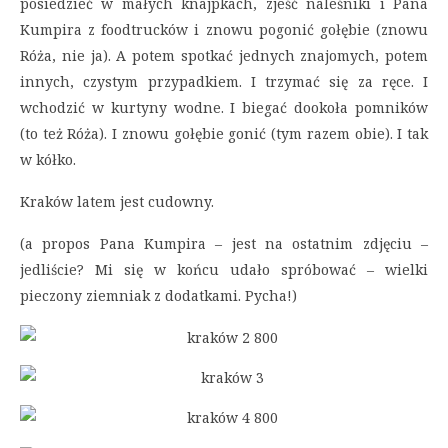
posiedzieć w małych knajpkach, zjeść naleśniki i Pana
Kumpira z foodtrucków i znowu pogonić gołębie (znowu
Róża, nie ja). A potem spotkać jednych znajomych, potem
innych, czystym przypadkiem. I trzymać się za ręce. I
wchodzić w kurtyny wodne. I biegać dookoła pomników
(to też Róża). I znowu gołębie gonić (tym razem obie). I tak
w kółko.
Kraków latem jest cudowny.
(a propos Pana Kumpira – jest na ostatnim zdjęciu –
jedliście? Mi się w końcu udało spróbować – wielki
pieczony ziemniak z dodatkami. Pycha!)