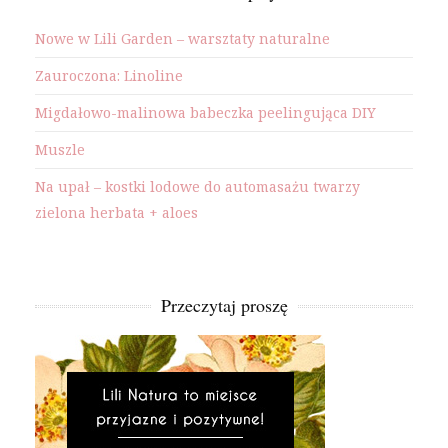
Nowe w Lili Garden – warsztaty naturalne
Zauroczona: Linoline
Migdałowo-malinowa babeczka peelingująca DIY
Muszle
Na upał – kostki lodowe do automasażu twarzy
zielona herbata + aloes
Przeczytaj proszę