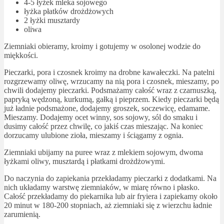
4-5 łyżek mleka sojowego
łyżka płatków drożdżowych
2 łyżki musztardy
oliwa
Ziemniaki obieramy, kroimy i gotujemy w osolonej wodzie do
miękkości.
Pieczarki, pora i czosnek kroimy na drobne kawałeczki. Na patelni
rozgrzewamy oliwę, wrzucamy na nią pora i czosnek, mieszamy, po
chwili dodajemy pieczarki. Podsmażamy całość wraz z czarnuszką,
papryką wędzoną, kurkumą, gałką i pieprzem. Kiedy pieczarki będą
już ładnie podsmażone, dodajemy groszek, soczewicę, edamame.
Mieszamy. Dodajemy ocet winny, sos sojowy, sól do smaku i
dusimy całość przez chwilę, co jakiś czas mieszając. Na koniec
dorzucamy ulubione zioła, mieszamy i ściągamy z ognia.
Ziemniaki ubijamy na puree wraz z mlekiem sojowym, dwoma
łyżkami oliwy, musztardą i płatkami drożdżowymi.
Do naczynia do zapiekania przekładamy pieczarki z dodatkami. Na
nich układamy warstwę ziemniaków, w miarę równo i płasko.
Całość przekładamy do piekarnika lub air fryiera i zapiekamy około
20 minut w 180-200 stopniach, aż ziemniaki się z wierzchu ładnie
zarumienią.