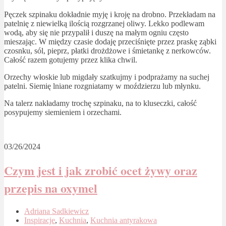
Pęczek szpinaku dokładnie myję i kroję na drobno. Przekładam na
patelnię z niewielką ilością rozgrzanej oliwy. Lekko podlewam
wodą, aby się nie przypalił i duszę na małym ogniu często
mieszając. W między czasie dodaję przeciśnięte przez praskę ząbki
czosnku, sól, pieprz, płatki drożdżowe i śmietankę z nerkowców.
Całość razem gotujemy przez klika chwil.
Orzechy włoskie lub migdały szatkujmy i podprażamy na suchej
patelni. Siemię lniane rozgniatamy w moździerzu lub młynku.
Na talerz nakładamy trochę szpinaku, na to kluseczki, całość
posypujemy siemieniem i orzechami.
03/26/2024
Czym jest i jak zrobić ocet żywy oraz
przepis na oxymel
Adriana Sadkiewicz
Inspiracje
,
Kuchnia
,
Kuchnia antyrakowa