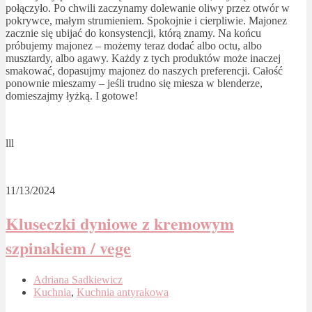
połączyło. Po chwili zaczynamy dolewanie oliwy przez otwór w
pokrywce, małym strumieniem. Spokojnie i cierpliwie. Majonez
zacznie się ubijać do konsystencji, którą znamy. Na końcu
próbujemy majonez – możemy teraz dodać albo octu, albo
musztardy, albo agawy. Każdy z tych produktów może inaczej
smakować, dopasujmy majonez do naszych preferencji. Całość
ponownie mieszamy – jeśli trudno się miesza w blenderze,
domieszajmy łyżką. I gotowe!
lll
11/13/2024
Kluseczki dyniowe z kremowym
szpinakiem / vege
Adriana Sadkiewicz
Kuchnia
,
Kuchnia antyrakowa