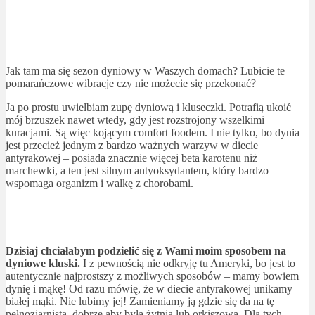
Jak tam ma się sezon dyniowy w Waszych domach? Lubicie te
pomarańczowe wibracje czy nie możecie się przekonać?
Ja po prostu uwielbiam zupę dyniową i kluseczki. Potrafią ukoić
mój brzuszek nawet wtedy, gdy jest rozstrojony wszelkimi
kuracjami. Są więc kojącym comfort foodem. I nie tylko, bo dynia
jest przecież jednym z bardzo ważnych warzyw w diecie
antyrakowej – posiada znacznie więcej beta karotenu niż
marchewki, a ten jest silnym antyoksydantem, który bardzo
wspomaga organizm i walkę z chorobami.
Dzisiaj chciałabym podzielić się z Wami moim sposobem na
dyniowe kluski.
I z pewnością nie odkryję tu Ameryki, bo jest to
autentycznie najprostszy z możliwych sposobów – mamy bowiem
dynię i mąkę! Od razu mówię, że w diecie antyrakowej unikamy
białej mąki. Nie lubimy jej! Zamieniamy ją gdzie się da na tę
pełnoziarnistą, dobrze aby była żytnia lub orkiszowa. Dla tych