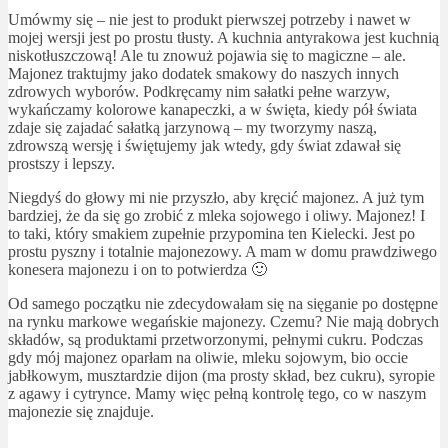
Umówmy się – nie jest to produkt pierwszej potrzeby i nawet w
mojej wersji jest po prostu tłusty. A kuchnia antyrakowa jest kuchnią
niskotłuszczową! Ale tu znowuż pojawia się to magiczne – ale.
Majonez traktujmy jako dodatek smakowy do naszych innych
zdrowych wyborów. Podkręcamy nim sałatki pełne warzyw,
wykańczamy kolorowe kanapeczki, a w święta, kiedy pół świata
zdaje się zajadać sałatką jarzynową – my tworzymy naszą,
zdrowszą wersję i świętujemy jak wtedy, gdy świat zdawał się
prostszy i lepszy.
Niegdyś do głowy mi nie przyszło, aby kręcić majonez. A już tym
bardziej, że da się go zrobić z mleka sojowego i oliwy. Majonez! I
to taki, który smakiem zupełnie przypomina ten Kielecki. Jest po
prostu pyszny i totalnie majonezowy. A mam w domu prawdziwego
konesera majonezu i on to potwierdza 🙂
Od samego początku nie zdecydowałam się na sięganie po dostępne
na rynku markowe wegańskie majonezy. Czemu? Nie mają dobrych
składów, są produktami przetworzonymi, pełnymi cukru. Podczas
gdy mój majonez oparłam na oliwie, mleku sojowym, bio occie
jabłkowym, musztardzie dijon (ma prosty skład, bez cukru), syropie
z agawy i cytrynce. Mamy więc pełną kontrolę tego, co w naszym
majonezie się znajduje.