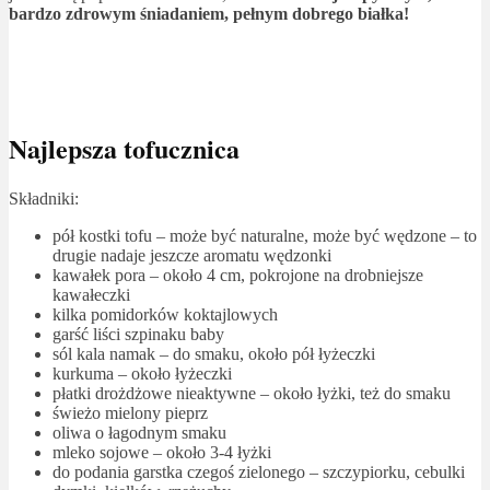
bardzo zdrowym śniadaniem, pełnym dobrego białka!
Najlepsza tofucznica
Składniki:
pół kostki tofu – może być naturalne, może być wędzone – to
drugie nadaje jeszcze aromatu wędzonki
kawałek pora – około 4 cm, pokrojone na drobniejsze
kawałeczki
kilka pomidorków koktajlowych
garść liści szpinaku baby
sól kala namak – do smaku, około pół łyżeczki
kurkuma – około łyżeczki
płatki drożdżowe nieaktywne – około łyżki, też do smaku
świeżo mielony pieprz
oliwa o łagodnym smaku
mleko sojowe – około 3-4 łyżki
do podania garstka czegoś zielonego – szczypiorku, cebulki