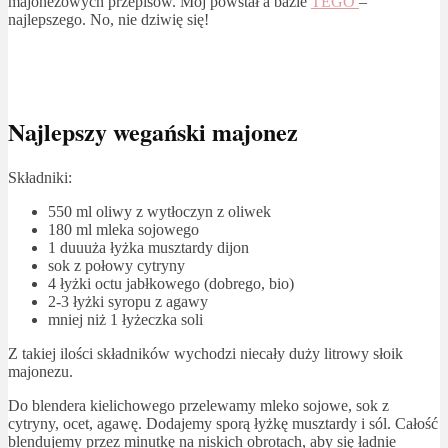
majonezowych przepisów. Mój powstał a bazie
TEGO
–
najlepszego. No, nie dziwię się!
Najlepszy wegański majonez
Składniki:
550 ml oliwy z wytłoczyn z oliwek
180 ml mleka sojowego
1 duuuża łyżka musztardy dijon
sok z połowy cytryny
4 łyżki octu jabłkowego (dobrego, bio)
2-3 łyżki syropu z agawy
mniej niż 1 łyżeczka soli
Z takiej ilości składników wychodzi niecały duży litrowy słoik
majonezu.
Do blendera kielichowego przelewamy mleko sojowe, sok z
cytryny, ocet, agawę. Dodajemy sporą łyżkę musztardy i sól. Całość
blendujemy przez minutkę na niskich obrotach, aby się ładnie