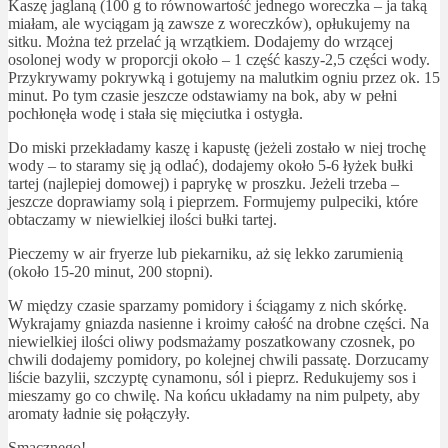
Kaszę jaglaną (100 g to równowartość jednego woreczka – ja taką
miałam, ale wyciągam ją zawsze z woreczków), opłukujemy na
sitku. Można też przelać ją wrzątkiem. Dodajemy do wrzącej
osolonej wody w proporcji około – 1 część kaszy-2,5 części wody.
Przykrywamy pokrywką i gotujemy na malutkim ogniu przez ok. 15
minut. Po tym czasie jeszcze odstawiamy na bok, aby w pełni
pochłonęła wodę i stała się mięciutka i ostygła.
Do miski przekładamy kaszę i kapustę (jeżeli zostało w niej trochę
wody – to staramy się ją odlać), dodajemy około 5-6 łyżek bułki
tartej (najlepiej domowej) i paprykę w proszku. Jeżeli trzeba –
jeszcze doprawiamy solą i pieprzem. Formujemy pulpeciki, które
obtaczamy w niewielkiej ilości bułki tartej.
Pieczemy w air fryerze lub piekarniku, aż się lekko zarumienią
(około 15-20 minut, 200 stopni).
W między czasie sparzamy pomidory i ściągamy z nich skórkę.
Wykrajamy gniazda nasienne i kroimy całość na drobne części. Na
niewielkiej ilości oliwy podsmażamy poszatkowany czosnek, po
chwili dodajemy pomidory, po kolejnej chwili passatę. Dorzucamy
liście bazylii, szczyptę cynamonu, sól i pieprz. Redukujemy sos i
mieszamy go co chwilę. Na końcu układamy na nim pulpety, aby
aromaty ładnie się połączyły.
Smacznego!