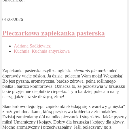
01/28/2026
Pieczarkowa zapiekanka pasterska
Adriana Sadkiewicz
Kuchnia
,
Kuchnia antyrakowa
Zapiekanka pasterska czyli z angielska
shepards pie
może mieć
doprawdy wiele odsłon. Ja dzisiaj polecam Wam moją! Wegańską!
Bo jest pyszna, aromatyczna, bardzo zdrowa, pełna roślinnego
białka i bardzo komfortowa. Oznacza to, że pozostawia w brzuszku
takie przyjemne cieplutkie ciepełko. Tym bardziej polecam na tę
naszą, jakże już się dłużącą, zimę!
Standardowo tego typu zapiekanki składają się z warstwy „mięska”
z różnymi dodatkami, którą przykrywa kołderka z ziemniaków.
Dzisiaj zamieniamy dół na miks pieczarek i strączków. Jakże pyszny
miks! Umamiczny i kojący. Dobry dla brzuszka i kojący dla głowy.
Mocno aromatyczny i przeciwzapalny. Jeśli połączymy go z