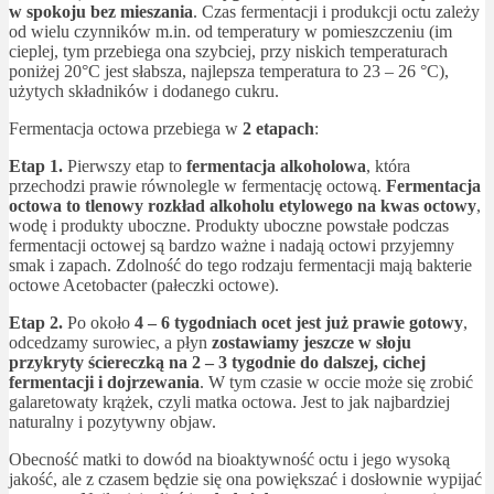
w spokoju bez mieszania
. Czas fermentacji i produkcji octu zależy
od wielu czynników m.in. od temperatury w pomieszczeniu (im
cieplej, tym przebiega ona szybciej, przy niskich temperaturach
poniżej 20°C jest słabsza, najlepsza temperatura to 23 – 26 °C),
użytych składników i dodanego cukru.
Fermentacja octowa przebiega w
2 etapach
:
Etap 1.
Pierwszy etap to
fermentacja alkoholowa
, która
przechodzi prawie równolegle w fermentację octową.
Fermentacja
octowa to tlenowy rozkład alkoholu etylowego na kwas octowy
,
wodę i produkty uboczne. Produkty uboczne powstałe podczas
fermentacji octowej są bardzo ważne i nadają octowi przyjemny
smak i zapach. Zdolność do tego rodzaju fermentacji mają bakterie
octowe Acetobacter (pałeczki octowe).
Etap 2.
Po około
4 – 6 tygodniach ocet jest już prawie gotowy
,
odcedzamy surowiec, a płyn
zostawiamy jeszcze w słoju
przykryty ściereczką na 2 – 3 tygodnie do dalszej, cichej
fermentacji i dojrzewania
. W tym czasie w occie może się zrobić
galaretowaty krążek, czyli matka octowa. Jest to jak najbardziej
naturalny i pozytywny objaw.
Obecność matki to dowód na bioaktywność octu i jego wysoką
jakość, ale z czasem będzie się ona powiększać i dosłownie wypijać