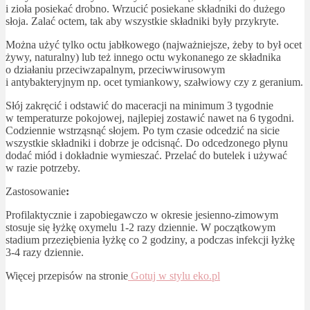
i zioła posiekać drobno. Wrzucić posiekane składniki do dużego
słoja. Zalać octem, tak aby wszystkie składniki były przykryte.
Można użyć tylko octu jabłkowego (najważniejsze, żeby to był ocet
żywy, naturalny) lub też innego octu wykonanego ze składnika
o działaniu przeciwzapalnym, przeciwwirusowym
i antybakteryjnym np. ocet tymiankowy, szałwiowy czy z geranium.
Słój zakręcić i odstawić do maceracji na minimum 3 tygodnie
w temperaturze pokojowej, najlepiej zostawić nawet na 6 tygodni.
Codziennie wstrząsnąć słojem. Po tym czasie odcedzić na sicie
wszystkie składniki i dobrze je odcisnąć. Do odcedzonego płynu
dodać miód i dokładnie wymieszać. Przelać do butelek i używać
w razie potrzeby.
Zastosowanie
:
Profilaktycznie i zapobiegawczo w okresie jesienno-zimowym
stosuje się łyżkę oxymelu 1-2 razy dziennie. W początkowym
stadium przeziębienia łyżkę co 2 godziny, a podczas infekcji łyżkę
3-4 razy dziennie.
Więcej przepisów na stronie
Gotuj w stylu eko.pl