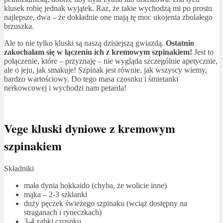
klusek robię jednak wyjątek. Raz, że takie wychodzą mi po prostu
najlepsze, dwa – że dokładnie one mają tę moc ukojenia zbolałego
brzuszka.
Ale to nie tylko kluski są naszą dzisiejszą gwiazdą.
Ostatnio
zakochałam się w łączeniu ich z kremowym szpinakiem!
Jest to
połączenie, które – przyznaję – nie wygląda szczególnie apetycznie,
ale o jeju, jak smakuje! Szpinak jest równie, jak wszyscy wiemy,
bardzo wartościowy. Do tego masa czosnku i śmietanki
nerkowcowej i wychodzi nam petarda!
Vege kluski dyniowe z kremowym
szpinakiem
Składniki
mała dynia hokkaido (chyba, że wolicie inne)
mąka – 2-3 szklanki
duży pęczek świeżego szpinaku (wciąż dostępny na
straganach i ryneczkach)
3-4 ząbki czosnku