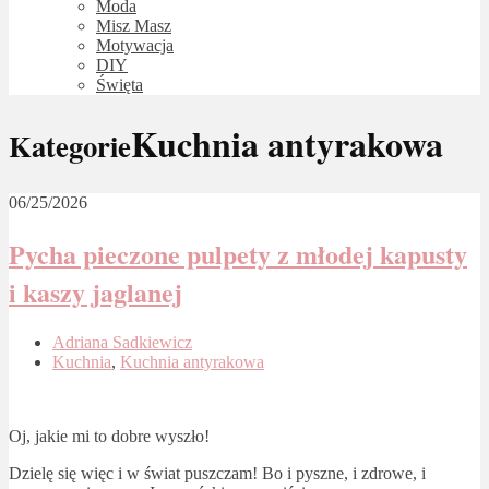
Moda
Misz Masz
Motywacja
DIY
Święta
Kuchnia antyrakowa
Kategorie
06/25/2026
Pycha pieczone pulpety z młodej kapusty
i kaszy jaglanej
Adriana Sadkiewicz
Kuchnia
,
Kuchnia antyrakowa
Oj, jakie mi to dobre wyszło!
Dzielę się więc i w świat puszczam! Bo i pyszne, i zdrowe, i