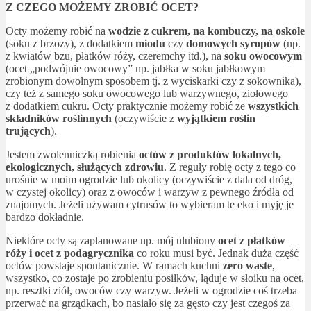
Z CZEGO MOŻEMY ZROBIĆ OCET?
Octy możemy robić na
wodzie z cukrem, na kombuczy, na oskole
(soku z brzozy), z dodatkiem
miodu
czy
domowych syropów
(np.
z kwiatów bzu, płatków róży, czeremchy itd.), na
soku owocowym
(ocet „podwójnie owocowy” np. jabłka w soku jabłkowym
zrobionym dowolnym sposobem tj. z wyciskarki czy z sokownika),
czy też z samego soku owocowego lub warzywnego, ziołowego
z dodatkiem cukru. Octy praktycznie możemy robić ze
wszystkich
składników roślinnych
(oczywiście z
wyjątkiem roślin
trujących
).
Jestem zwolenniczką robienia
octów z produktów lokalnych,
ekologicznych, służących zdrowiu
. Z reguły robię octy z tego co
urośnie w moim ogrodzie lub okolicy (oczywiście z dala od dróg,
w czystej okolicy) oraz z owoców i warzyw z pewnego źródła od
znajomych. Jeżeli używam cytrusów to wybieram te eko i myję je
bardzo dokładnie.
Niektóre octy są zaplanowane np. mój ulubiony
ocet z płatków
róży i ocet z podagrycznika
co roku musi być. Jednak duża część
octów powstaje spontanicznie. W ramach kuchni
zero waste
,
wszystko, co zostaje po zrobieniu posiłków, ląduje w słoiku na ocet,
np. resztki ziół, owoców czy warzyw. Jeżeli w ogrodzie coś trzeba
przerwać na grządkach, bo nasiało się za gęsto czy jest czegoś za