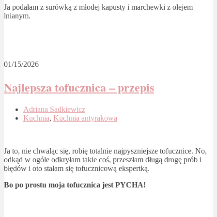
Ja podałam z surówką z młodej kapusty i marchewki z olejem
lnianym.
01/15/2026
Najlepsza tofucznica – przepis
Adriana Sadkiewicz
Kuchnia
,
Kuchnia antyrakowa
Ja to, nie chwaląc się, robię totalnie najpyszniejsze tofucznice. No,
odkąd w ogóle odkryłam takie coś, przeszłam długą drogę prób i
błędów i oto stałam się tofucznicową ekspertką.
Bo po prostu moja tofucznica jest PYCHA!