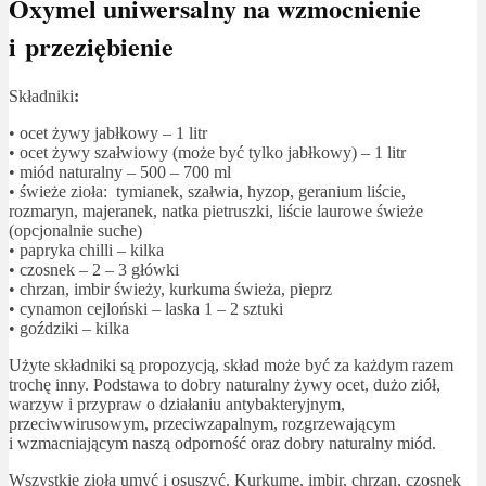
Oxymel uniwersalny na wzmocnienie
i przeziębienie
Składniki
:
• ocet żywy jabłkowy – 1 litr
• ocet żywy szałwiowy (może być tylko jabłkowy) – 1 litr
• miód naturalny – 500 – 700 ml
• świeże zioła: tymianek, szałwia, hyzop, geranium liście,
rozmaryn, majeranek, natka pietruszki, liście laurowe świeże
(opcjonalnie suche)
• papryka chilli – kilka
• czosnek – 2 – 3 główki
• chrzan, imbir świeży, kurkuma świeża, pieprz
• cynamon cejloński – laska 1 – 2 sztuki
• goździki – kilka
Użyte składniki są propozycją, skład może być za każdym razem
trochę inny. Podstawa to dobry naturalny żywy ocet, dużo ziół,
warzyw i przypraw o działaniu antybakteryjnym,
przeciwwirusowym, przeciwzapalnym, rozgrzewającym
i wzmacniającym naszą odporność oraz dobry naturalny miód.
Wszystkie zioła umyć i osuszyć. Kurkumę, imbir, chrzan, czosnek