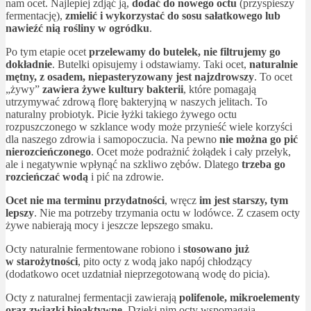
nam ocet. Najlepiej zdjąć ją,
dodać do nowego octu
(przyspieszy
fermentację),
zmielić i wykorzystać do sosu sałatkowego lub
nawieźć nią rośliny
w ogródku
.
Po tym etapie ocet
przelewamy do butelek,
nie filtrujemy go
dokładnie
. Butelki opisujemy i odstawiamy. Taki ocet,
naturalnie
mętny, z osadem, niepasteryzowany jest najzdrowszy
. To ocet
„żywy”
zawiera żywe kultury bakterii
, które pomagają
utrzymywać zdrową florę bakteryjną w naszych jelitach. To
naturalny probiotyk. Picie łyżki takiego żywego octu
rozpuszczonego w szklance wody może przynieść wiele korzyści
dla naszego zdrowia i samopoczucia. Na pewno
nie można go pić
nierozcieńczonego
. Ocet może podrażnić żołądek i cały przełyk,
ale i negatywnie wpłynąć na szkliwo zębów. Dlatego
trzeba go
rozcieńczać wodą
i pić na zdrowie.
Ocet nie ma terminu przydatności
, wręcz
im jest starszy, tym
lepszy
. Nie ma potrzeby trzymania octu w lodówce. Z czasem octy
żywe nabierają mocy i jeszcze lepszego smaku.
Octy naturalnie fermentowane robiono i
stosowano już
w starożytności
, pito octy z wodą jako napój chłodzący
(dodatkowo ocet uzdatniał nieprzegotowaną wodę do picia).
Octy z naturalnej fermentacji zawierają
polifenole, mikroelementy
oraz związki bioaktywne
. Dzięki nim octy wspomagają