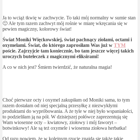
Ja to wciąż tkwię w zachwycie. To taki mój normalny w sumie stan
🙂 Ale tym razem zachwyt mój rośnie w miarę wkręcania się w
pewien magiczny, kolorowy świat!
Świat Moniki Więckowskiej, świat pachnący ziołami, octami i
oxymelami. Świat, do którego zaprosiłam Was już w
TYM
poście. Zajrzyjcie tam koniecznie, bo tam jeszcze więcej takich
uroczych buteleczek z magicznymi eliksirami!
A co w nich jest? Śmiem twierdzić, że naturalna magia!
Choć pierwsze octy i oxymel zakupiłam od Moniki sama, to tym
razem dostałam od niej specjalną przesyłkę z niezwykłymi
produktami do wypróbowania. A że tyle w niej było wspaniałości,
to podzieliłam ją na pół. W dzisiejszej połówce zaprezentują się
Wam wiosenne octy – kwiatowy, ziołowy i mój faworyt –
botwinkowy! Ale są też oxymele i wiosenna ziołowa herbatka!
Od razu powiem, że w kolejnym rzucie znajdą się także takie