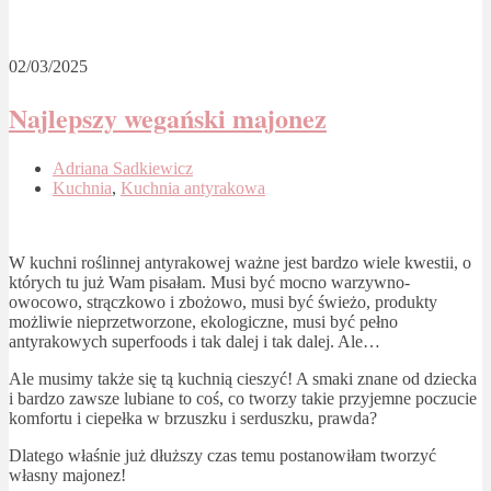
02/03/2025
Najlepszy wegański majonez
Adriana Sadkiewicz
Kuchnia
,
Kuchnia antyrakowa
W kuchni roślinnej antyrakowej ważne jest bardzo wiele kwestii, o
których tu już Wam pisałam. Musi być mocno warzywno-
owocowo, strączkowo i zbożowo, musi być świeżo, produkty
możliwie nieprzetworzone, ekologiczne, musi być pełno
antyrakowych superfoods i tak dalej i tak dalej. Ale…
Ale musimy także się tą kuchnią cieszyć! A smaki znane od dziecka
i bardzo zawsze lubiane to coś, co tworzy takie przyjemne poczucie
komfortu i ciepełka w brzuszku i serduszku, prawda?
Dlatego właśnie już dłuższy czas temu postanowiłam tworzyć
własny majonez!