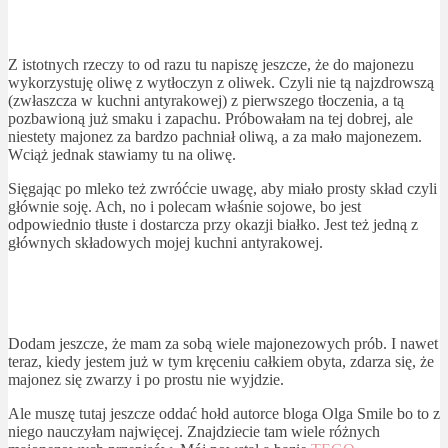
Z istotnych rzeczy to od razu tu napiszę jeszcze, że do majonezu
wykorzystuję oliwę z wytłoczyn z oliwek. Czyli nie tą najzdrowszą
(zwłaszcza w kuchni antyrakowej) z pierwszego tłoczenia, a tą
pozbawioną już smaku i zapachu. Próbowałam na tej dobrej, ale
niestety majonez za bardzo pachniał oliwą, a za mało majonezem.
Wciąż jednak stawiamy tu na oliwę.
Sięgając po mleko też zwróćcie uwagę, aby miało prosty skład czyli
głównie soję. Ach, no i polecam właśnie sojowe, bo jest
odpowiednio tłuste i dostarcza przy okazji białko. Jest też jedną z
głównych składowych mojej kuchni antyrakowej.
Dodam jeszcze, że mam za sobą wiele majonezowych prób. I nawet
teraz, kiedy jestem już w tym kręceniu całkiem obyta, zdarza się, że
majonez się zwarzy i po prostu nie wyjdzie.
Ale muszę tutaj jeszcze oddać hołd autorce bloga Olga Smile bo to z
niego nauczyłam najwięcej. Znajdziecie tam wiele różnych