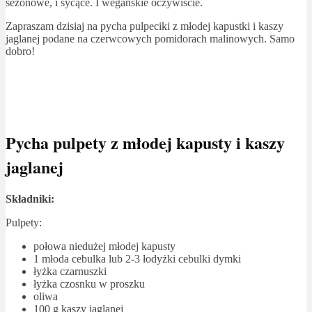
sezonowe, i sycące. I wegańskie oczywiście.
Zapraszam dzisiaj na pycha pulpeciki z młodej kapustki i kaszy
jaglanej podane na czerwcowych pomidorach malinowych. Samo
dobro!
Pycha pulpety z młodej kapusty i kaszy
jaglanej
Składniki:
Pulpety:
połowa niedużej młodej kapusty
1 młoda cebulka lub 2-3 łodyżki cebulki dymki
łyżka czarnuszki
łyżka czosnku w proszku
oliwa
100 g kaszy jaglanej