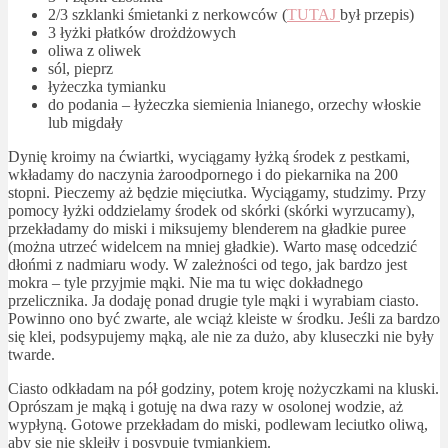
2/3 szklanki śmietanki z nerkowców (
TUTAJ
był przepis)
3 łyżki płatków drożdżowych
oliwa z oliwek
sól, pieprz
łyżeczka tymianku
do podania – łyżeczka siemienia lnianego, orzechy włoskie
lub migdały
Dynię kroimy na ćwiartki, wyciągamy łyżką środek z pestkami,
wkładamy do naczynia żaroodpornego i do piekarnika na 200
stopni. Pieczemy aż będzie mięciutka. Wyciągamy, studzimy. Przy
pomocy łyżki oddzielamy środek od skórki (skórki wyrzucamy),
przekładamy do miski i miksujemy blenderem na gładkie puree
(można utrzeć widelcem na mniej gładkie). Warto masę odcedzić
dłońmi z nadmiaru wody. W zależności od tego, jak bardzo jest
mokra – tyle przyjmie mąki. Nie ma tu więc dokładnego
przelicznika. Ja dodaję ponad drugie tyle mąki i wyrabiam ciasto.
Powinno ono być zwarte, ale wciąż kleiste w środku. Jeśli za bardzo
się klei, podsypujemy mąką, ale nie za dużo, aby kluseczki nie były
twarde.
Ciasto odkładam na pół godziny, potem kroję nożyczkami na kluski.
Oprószam je mąką i gotuję na dwa razy w osolonej wodzie, aż
wypłyną. Gotowe przekładam do miski, podlewam leciutko oliwą,
aby się nie skleiły i posypuję tymiankiem.