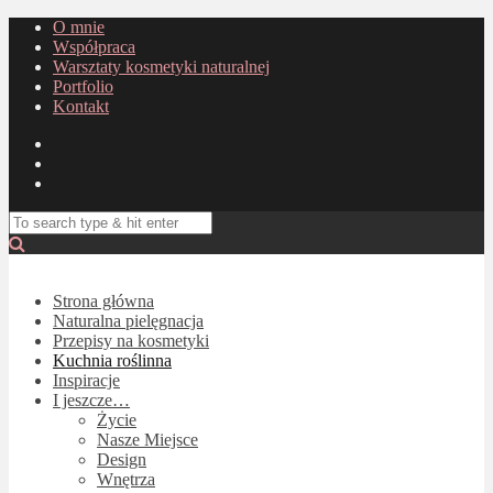
O mnie
Współpraca
Warsztaty kosmetyki naturalnej
Portfolio
Kontakt
Strona główna
Naturalna pielęgnacja
Przepisy na kosmetyki
Kuchnia roślinna
Inspiracje
I jeszcze…
Życie
Nasze Miejsce
Design
Wnętrza