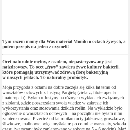
Tym razem mamy dla Was materiał Moniki o octach żywych, a
potem przepis na jeden z oxymeli!
Ocet naturalnie mętny, z osadem, niepasteryzowany jest
najzdrowszy. To ocet „
żywy
” zawiera żywe kultury bakterii,
które pomagają utrzymywać zdrową florę bakteryjną
w naszych jelitach. To naturalny probiotyk.
Moja przygoda z octami na dobre zaczęła się kilka lat temu od
warsztatów octowych z Justyną Pargiełą (zielarz, fitoterapeuta
i naturopata). Byłam u Justyny na różnych wykładach związanych
z ziołami, gdzie poszerzałam swoją wiedzę w zakresie ich
wykorzystania oraz stosowania dzikich roślin. Na wykładzie było
ogłoszenie o warsztatach octowych – na początku nie byłam nimi
zainteresowana. Przecież od lat robiłam octy jabłkowe, gruszkowe,
śliwkowe, malinowe, więc myślałam: po co mi te warsztaty, szkoda
czasu (warsztaty były zaplanowane w sobotę na 5 – 6 godzin). Mąż