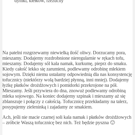
dymki, kiełków, rzeżuchy
Na patelni rozgrzewamy niewielką ilość oliwy. Dorzucamy pora,
mieszamy. Dodajemy rozdrobnione nieregularnie w rękach tofu,
mieszamy. Dodajemy sól kala namak, kurkumę, pieprz do smaku.
Kiedy całość lekko się zarumieni, podlewamy odrobinę mlekiem
sojowym. Dzięki niemu ustalamy odpowiednią dla nas konsystencję
tofucznicy (niektórzy wolą bardziej płynną, inni mniej). Dodajemy
łyżkę płatków drożdżowych i pomidorki przekrojone na pół.
Mieszamy. Jeśli przywiera do dna, znowuż podlewamy odrobiną
mleka sojowego. Na koniec dodajemy szpinak i mieszamy aż się
zblanszuje i połączy z całością. Tofucznicę przekładamy na talerz,
posypujemy zieleninką i zajadamy ze smakiem.
Ach, jeśli nie macie czarnej soli kala namak i płatków drożdżowych
– zróbcie Waszą tofucznicę bez nich. Też będzie pyszna 🙂