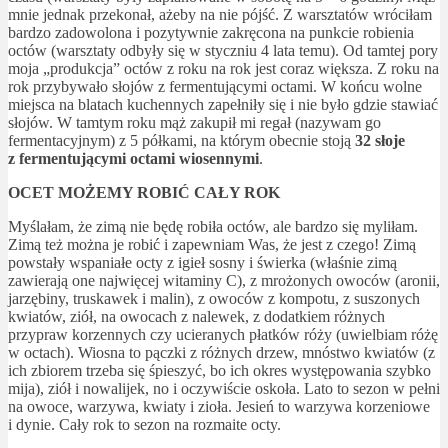
mnie jednak przekonał, ażeby na nie pójść. Z warsztatów wróciłam
bardzo zadowolona i pozytywnie zakręcona na punkcie robienia
octów (warsztaty odbyły się w styczniu 4 lata temu). Od tamtej pory
moja „produkcja” octów z roku na rok jest coraz większa. Z roku na
rok przybywało słojów z fermentującymi octami. W końcu wolne
miejsca na blatach kuchennych zapełniły się i nie było gdzie stawiać
słojów. W tamtym roku mąż zakupił mi regał (nazywam go
fermentacyjnym) z 5 półkami, na którym obecnie stoją
32 słoje
z fermentującymi octami wiosennymi
.
OCET MOŻEMY ROBIĆ CAŁY ROK
Myślałam, że zimą nie będę robiła octów, ale bardzo się myliłam.
Zimą też można je robić i zapewniam Was, że jest z czego! Zimą
powstały wspaniałe octy z igieł sosny i świerka (właśnie zimą
zawierają one najwięcej witaminy C), z mrożonych owoców (aronii,
jarzębiny, truskawek i malin), z owoców z kompotu, z suszonych
kwiatów, ziół, na owocach z nalewek, z dodatkiem różnych
przypraw korzennych czy ucieranych płatków róży (uwielbiam różę
w octach). Wiosna to pączki z różnych drzew, mnóstwo kwiatów (z
ich zbiorem trzeba się śpieszyć, bo ich okres występowania szybko
mija), ziół i nowalijek, no i oczywiście oskoła. Lato to sezon w pełni
na owoce, warzywa, kwiaty i zioła. Jesień to warzywa korzeniowe
i dynie. Cały rok to sezon na rozmaite octy.