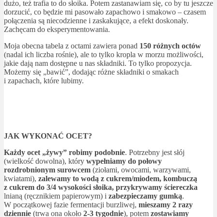
dużo, też trafia to do słoika. Potem zastanawiam się, co by tu jeszcze
dorzucić, co będzie mi pasowało zapachowo i smakowo – czasem
połączenia są niecodzienne i zaskakujące, a efekt doskonały.
Zachęcam do eksperymentowania.
Moja obecna tabela z octami zawiera ponad
150 różnych octów
(nadal ich liczba rośnie), ale to tylko kropla w morzu możliwości,
jakie dają nam dostępne u nas składniki. To tylko propozycja.
Możemy się „bawić”, dodając różne składniki o smakach
i zapachach, które lubimy.
JAK WYKONAĆ OCET?
Każdy ocet „żywy” robimy podobnie
. Potrzebny jest słój
(wielkość dowolna), który
wypełniamy do połowy
rozdrobnionym surowcem
(ziołami, owocami, warzywami,
kwiatami),
zalewamy to wodą z cukrem/miodem, kombuczą
z cukrem do 3/4 wysokości słoika, przykrywamy ściereczka
lnianą (ręcznikiem papierowym) i
zabezpieczamy gumką
.
W początkowej fazie fermentacji burzliwej,
mieszamy 2 razy
dziennie
(trwa ona około
2-3 tygodnie
), potem
zostawiamy