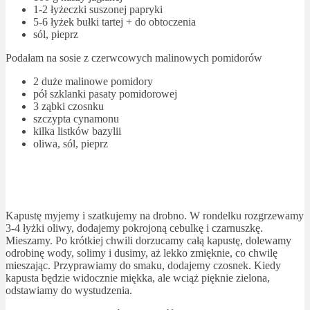
1-2 łyżeczki suszonej papryki
5-6 łyżek bułki tartej + do obtoczenia
sól, pieprz
Podałam na sosie z czerwcowych malinowych pomidorów
2 duże malinowe pomidory
pół szklanki pasaty pomidorowej
3 ząbki czosnku
szczypta cynamonu
kilka listków bazylii
oliwa, sól, pieprz
Kapustę myjemy i szatkujemy na drobno. W rondelku rozgrzewamy
3-4 łyżki oliwy, dodajemy pokrojoną cebulkę i czarnuszkę.
Mieszamy. Po krótkiej chwili dorzucamy całą kapustę, dolewamy
odrobinę wody, solimy i dusimy, aż lekko zmięknie, co chwilę
mieszając. Przyprawiamy do smaku, dodajemy czosnek. Kiedy
kapusta będzie widocznie miękka, ale wciąż pięknie zielona,
odstawiamy do wystudzenia.