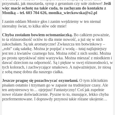
przysmaki, jak musztarda, syrop z geranium czy sole ziołowe!
Jeśli
więc macie ochotę na takie cuda, to zachęcam do kontaktu z
Moniką – tel. 603 704 626, monika_wieckowska@o2.pl
I zanim oddam Monice głos i zanim wejdziemy w ten niemal
nierealny świat, to kilka słów ode mnie!
Chyba zostałam bowiem octomaniaczką.
Bo całkiem poważnie,
to ta różnorodność octów to dla mnie nowość, a już się w nich
zakochałam. Są tak aromatyczne! Zwłaszcza ten botwinkowy –
„robi” całą sałatkę. Można je popijać z wodą – tutaj najfajniejszy
jest ten z kwiatów czarnego bzu. Można robić z nich sosiki. Można
po prostu spryskiwać nimi warzywka. Można mieszać z miodkiem i
dawać dzieciom na odporność. Są i piękne w swej różnorodności, w
tych kolorach, i zachwycające smakowo. A najważniejsze, że niosą
z sobą masę dobra dla naszego ciałka.
Jeszcze pragnę się pozachwycać oxymelami.
O tym żółciutkim
pisałam ostatnio i trzymam go w zapasie na trudniejsze czasy. Ale
ten antystresowy to… ojejejuu! Fantastyczny! Coś jak zupełnie
nowe różane doświadczenie. Pyszne to to, musujące, lekko chyba
przefermentowane. I doprawdy przynosi takie różane ukojenie…