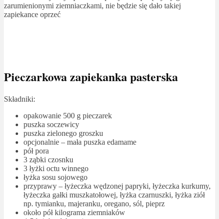
zarumienionymi ziemniaczkami, nie będzie się dało takiej
zapiekance oprzeć
Pieczarkowa zapiekanka pasterska
Składniki:
opakowanie 500 g pieczarek
puszka soczewicy
puszka zielonego groszku
opcjonalnie – mała puszka edamame
pół pora
3 ząbki czosnku
3 łyżki octu winnego
łyżka sosu sojowego
przyprawy – łyżeczka wędzonej papryki, łyżeczka kurkumy,
łyżeczka gałki muszkatołowej, łyżka czarnuszki, łyżka ziół
np. tymianku, majeranku, oregano, sól, pieprz
około pół kilograma ziemniaków