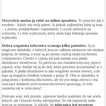
Oczywiście można ją robić na milion sposobów.
To przecież jak z
rosołem – każdy ma swój patent. Ja jednak najbardziej lubię tą tutaj
– z porem, pomidorkami i szpinakiem. I czymś zielonym na
wierzchu. I z tofu wędzonym, który doda tego lekkiego aromatu
wędzonki.
Dobra wegańska tofucznica wymaga kilku patentów.
Są to
magiczne składniki, o których jeszcze całkiem niedawno nie miałam
pojęcia, że istnieją, a teraz są po prostu częścią mojej kuchennej
codzienności. Chodzi o czarną sól kala namak oraz płatki
drożdżowe nieaktywne. Ta pierwsza ma charakterystyczny jajowy
zapach, więc dodaje się ją do dań, które powinny przypominać te z
jajkami. A płatki drożdżowe to taki wegański aromat serowy, a do
tego są bogatym źródłem witamin z grupy B. Oba te składniki, w
połączeniu z kurkumą (dla koloru, ale też jest mega zdrowa i ma
znaczące działanie przeciwnowotworowe) sprawiają, że tofu
zamienia się w tofucznicę!
Polecam więc mój przepis, zapewne bardzo podobny do tak wielu
innych, ale i klasyki trzeba udostępniać, bo tak naprawdę mało
jeszcze są popularne. A szkoda, bo
tofucznica jest pysznym,