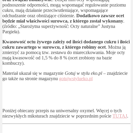
podnoszenie odporności, mogą wspomagać regulowanie poziomu
cukru, mają działanie przeciwutleniające, wspomagające
odchudzanie oraz obniżające ciśnienie.
Dodatkowo zawsze ocet
będzie miał właściwości surowca, z którego został wykonany
.
(źródło: „Starożytna superżywność: Octy naturalne” Justyna
Pargieła).
Kwasowość octu żywego zależy od ilości dodanego cukru i ilości
cukru zawartego w surowcu, z którego robimy ocet
. Można ją
zmierzyć za pomocą tzw. zestawu do miareczkowania. Moje octy
mają kwasowość od 1,5 % do 8 % (ocet zrobiony na bazie
kombuczy).
Materiał ukazał się w magazynie
Gotuj w stylu eko.pl
– znajdziecie
go także na stronie magazynu
gotujwstylueko.pl
Poniżej obiecany przepis na uniwersalny oxymel. Więcej o tych
niezwykłych miksturach znajdziecie w poprzednim poście
TUTAJ
.