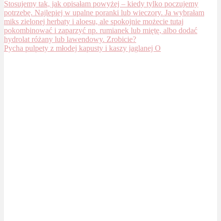
Pycha pulpety z młodej kapusty i kaszy jaglanej O