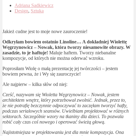
Adriana Sadkiewicz
Design
,
Sztuka
Jakież cudne jest to moje nowe zauroczenie!
Odkryłam bowiem ostatnio Linoline… A dokładniej Wiolettę
Węgrzynowicz – Nowak, która tworzy niesamowite obrazy. W
zasadzie, to je haftuje!
Maluje haftem. Tworzy niebanalne
kompozycje, od których nie można oderwać wzroku.
Poprosiłam Wiolę o małą prezentację jej twórczości – jestem
bowiem pewna, że i Wy się zauroczycie!
Ale najpierw – kilka słów od niej:
Cześć, nazywam się Wioletta Węgrzynowicz – Nowak, jestem
architektem wnętrz, który potrzebował zwolnić. Jednak, przez to,
że nie potrafię bezczynnie odpoczywać to zaczęłam tworzyć hafty,
podczas serialowych seansów. Uwielbiam projektować w różnych
sektorach. Szczególnie wzory na tkaniny dla dzieci. To pozwala
robić cały czas coś nowego i operować świeżą głową.
Najistotniejsza w projektowaniu jest dla mnie kompozycja. Ona