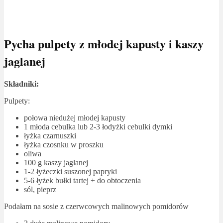
Pycha pulpety z młodej kapusty i kaszy
jaglanej
Składniki:
Pulpety:
połowa niedużej młodej kapusty
1 młoda cebulka lub 2-3 łodyżki cebulki dymki
łyżka czarnuszki
łyżka czosnku w proszku
oliwa
100 g kaszy jaglanej
1-2 łyżeczki suszonej papryki
5-6 łyżek bułki tartej + do obtoczenia
sól, pieprz
Podałam na sosie z czerwcowych malinowych pomidorów