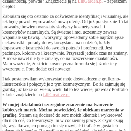
działalnością, prawda? Znajdziecie ją na
LiliGarden.pl
– zapraszam
ciepło!
Zabrałam się oto ostatnio za odświeżenie identyfikacji wizualnej, ale
też będę powoli wprowadzać nową ofertę. Od już praktycznie 15 lat
prowadzę bowiem warsztaty słodyczy kosmetycznych i
kosmetyków naturalnych. Są świetne i moi uczestnicy zawsze
wspaniale się bawią. Tworzymy, opowiadamy sobie najróżniejsze
ciekawostki i porady do wykorzystania na co dzień, każdy
dopasowuje kosmetyki do swoich potrzeb i preferencji. Jest
pachnąco, kolorowo i kreatywnie. Przyszedł jednak czas na zmiany.
A może nawet nie tyle zmiany, co na rozszerzenie działalności.
Mam wrażenie, że stricte kosmetyczna formuła się już niestety
wyczerpuje. Pora dodać coś nowego!
I tak postanowiłam wykorzystać moje doświadczenie graficzno-
ilustratorskie i połączyć je z tym kosmetycznym. Bo że zajmuję się
grafiką już także od wielu, wielu lat to też wiecie, prawda? Portfolio
z kolei znajdziecie na
LiliCreative.pl
W mojej działalności szczególne znaczenie ma tworzenie
kobiecych marek.
Można powiedzieć, że oblekam marzenia w
grafikę.
Staram się docierać do serc moich klientek i wykreować
dla nich coś, co towarzyszy im w codziennej pracy. Z czym czują
się wyjątkowo, co pomaga im się rozwijać i trafiać w gusta ich
własnych klientów. Bo grafika musi wyróżniać, ale także musi być