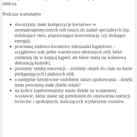
oblicza.
Podczas warsztatów
stworzymy małe kompozycje kwiatowe w
aromaterapeutycznych roll-onach do zadań specjalnych (np.
redukujące stres, poprawiające koncentrację czy dodające
energii);
powstaną ziołowo-kwiatowe mieszanki kąpielowe –
wyjątkowe sole pełne warstwowo ułożonych ziół, które
zamienią się w kojącą kąpiel, ale także staną się kolorową
dekoracją łazienki;
poznamy sztukę maceracji – zrobimy olejek do ciała na bazie
pielęgnujących i pięknych ziół;
a następnie kreatywnie ozdobimy nasze opakowania – dzięki
temu powstaną małe dzieła sztuki!
na końcu zaprezentujemy nasze dzieła na wzajemnej
wystawie, która stanie się pretekstem do omówienia intencji
twórców i spokojnych, kończących wydarzenie rozmów.