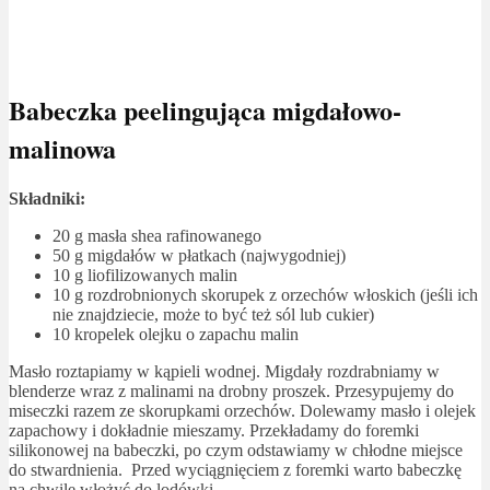
Babeczka peelingująca migdałowo-
malinowa
Składniki:
20 g masła shea rafinowanego
50 g migdałów w płatkach (najwygodniej)
10 g liofilizowanych malin
10 g rozdrobnionych skorupek z orzechów włoskich (jeśli ich
nie znajdziecie, może to być też sól lub cukier)
10 kropelek olejku o zapachu malin
Masło roztapiamy w kąpieli wodnej. Migdały rozdrabniamy w
blenderze wraz z malinami na drobny proszek. Przesypujemy do
miseczki razem ze skorupkami orzechów. Dolewamy masło i olejek
zapachowy i dokładnie mieszamy. Przekładamy do foremki
silikonowej na babeczki, po czym odstawiamy w chłodne miejsce
do stwardnienia. Przed wyciągnięciem z foremki warto babeczkę
na chwilę włożyć do lodówki