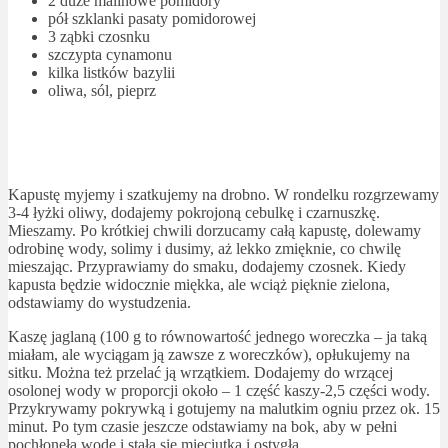
2 duże malinowe pomidory
pół szklanki pasaty pomidorowej
3 ząbki czosnku
szczypta cynamonu
kilka listków bazylii
oliwa, sól, pieprz
Kapustę myjemy i szatkujemy na drobno. W rondelku rozgrzewamy
3-4 łyżki oliwy, dodajemy pokrojoną cebulkę i czarnuszkę.
Mieszamy. Po krótkiej chwili dorzucamy całą kapustę, dolewamy
odrobinę wody, solimy i dusimy, aż lekko zmięknie, co chwilę
mieszając. Przyprawiamy do smaku, dodajemy czosnek. Kiedy
kapusta będzie widocznie miękka, ale wciąż pięknie zielona,
odstawiamy do wystudzenia.
Kaszę jaglaną (100 g to równowartość jednego woreczka – ja taką
miałam, ale wyciągam ją zawsze z woreczków), opłukujemy na
sitku. Można też przelać ją wrzątkiem. Dodajemy do wrzącej
osolonej wody w proporcji około – 1 część kaszy-2,5 części wody.
Przykrywamy pokrywką i gotujemy na malutkim ogniu przez ok. 15
minut. Po tym czasie jeszcze odstawiamy na bok, aby w pełni
pochłonęła wodę i stała się mięciutka i ostygła.