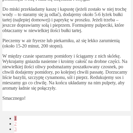
Do miski przekładamy kaszę i kapustę (jeżeli zostało w niej trochę
wody – to staramy się ją odlać), dodajemy około 5-6 łyżek bułki
tartej (najlepiej domowej) i paprykę w proszku. Jeżeli trzeba –
jeszcze doprawiamy solą i pieprzem. Formujemy pulpeciki, które
obtaczamy w niewielkiej ilości bułki tartej.
Pieczemy w air fryerze lub piekarniku, aż się lekko zarumienią
(około 15-20 minut, 200 stopni).
W między czasie sparzamy pomidory i ściągamy z nich skórkę.
Wykrajamy gniazda nasienne i kroimy całość na drobne części. Na
niewielkiej ilości oliwy podsmażamy poszatkowany czosnek, po
chwili dodajemy pomidory, po kolejnej chwili passatę. Dorzucamy
liście bazylii, szczyptę cynamonu, sól i pieprz. Redukujemy sos i
mieszamy go co chwilę. Na końcu układamy na nim pulpety, aby
aromaty ładnie się połączyły.
Smacznego!
1
2
3