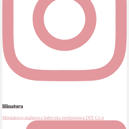
lilinatura
Migdałowo-malinowa babeczka peelingująca DIY Co p