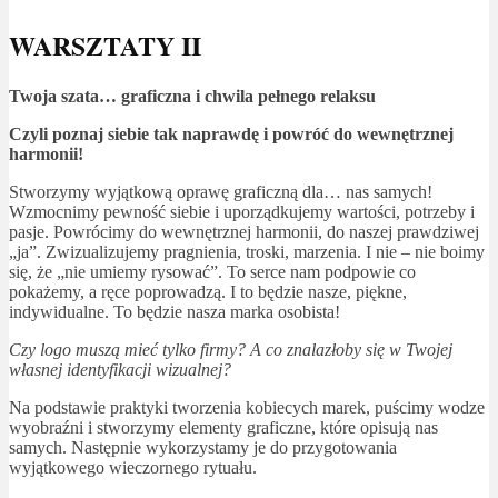
WARSZTATY I
I
Twoja szata… graficzna i chwila pełnego relaksu
Czyli poznaj siebie tak naprawdę i powróć do wewnętrznej
harmonii!
Stworzymy wyjątkową oprawę graficzną dla… nas samych!
Wzmocnimy pewność siebie i uporządkujemy wartości, potrzeby i
pasje. Powrócimy do wewnętrznej harmonii, do naszej prawdziwej
„ja”. Zwizualizujemy pragnienia, troski, marzenia. I nie – nie boimy
się, że „nie umiemy rysować”. To serce nam podpowie co
pokażemy, a ręce poprowadzą. I to będzie nasze, piękne,
indywidualne. To będzie nasza marka osobista!
Czy logo muszą mieć tylko firmy? A co znalazłoby się w Twojej
własnej identyfikacji wizualnej?
Na podstawie praktyki tworzenia kobiecych marek, puścimy wodze
wyobraźni i stworzymy elementy graficzne, które opisują nas
samych. Następnie wykorzystamy je do przygotowania
wyjątkowego wieczornego rytuału.