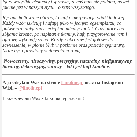
łączy wszystkie elementy i sprawia, że coś nam się podoba, nawet
jak nie jest w naszym stylu. To sens wszystkiego.
Ręcznie haftowane obrazy, to moja interpretacja sztuki ludowej.
Każdy wzór szkicuję i haftuję tylko w jednym egzemplarzu, co
potwierdza dołączony certyfikat autentyczności. Cały proces od
zbijania krosna, po napinanie tkaniny, haft, przygotowanie ram i
oprawę wykonuję sama. Każdy z obrazów jest gotowy do
zawieszenia, w pionie i/lub w poziomie oraz posiada sygnaturę.
Może być oprawiony w drewnianą ramę.
Nowoczesny, nieoczywisty, precyzyjny, naturalny, niefiguratywny,
linearny, dekoracyjny, surowy – taki jest haft Linoline.
A ja odsyłam Was na stronę
Linoline.pl
oraz na Instagram
Wioli –
@linolinepl
I pozostawiam Was z kilkoma jej pracami!