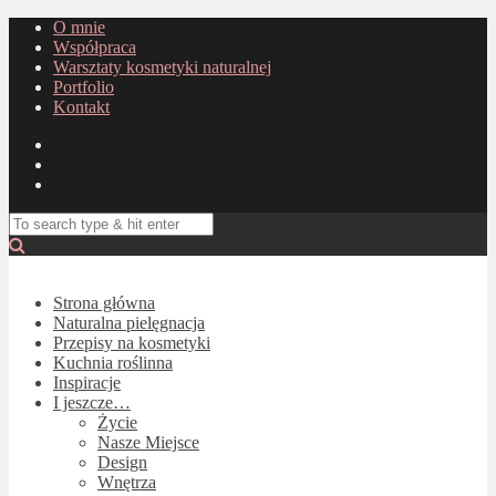
O mnie
Współpraca
Warsztaty kosmetyki naturalnej
Portfolio
Kontakt
Strona główna
Naturalna pielęgnacja
Przepisy na kosmetyki
Kuchnia roślinna
Inspiracje
I jeszcze…
Życie
Nasze Miejsce
Design
Wnętrza