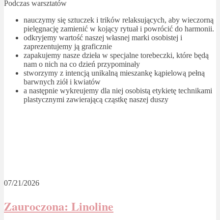
Podczas warsztatów
nauczymy się sztuczek i trików relaksujących, aby wieczorną
pielęgnację zamienić w kojący rytuał i powrócić do harmonii.
odkryjemy wartość naszej własnej marki osobistej i
zaprezentujemy ją graficznie
zapakujemy nasze dzieła w specjalne torebeczki, które będą
nam o nich na co dzień przypominały
stworzymy z intencją unikalną mieszankę kąpielową pełną
barwnych ziół i kwiatów
a następnie wykreujemy dla niej osobistą etykietę technikami
plastycznymi zawierającą cząstkę naszej duszy
07/21/2026
Zauroczona: Linoline