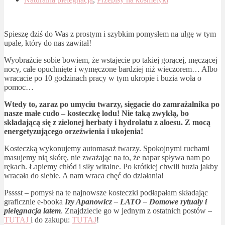
Spieszę dziś do Was z prostym i szybkim pomysłem na ulgę w tym
upale, który do nas zawitał!
Wyobraźcie sobie bowiem, że wstajecie po takiej gorącej, męczącej
nocy, całe opuchnięte i wymęczone bardziej niż wieczorem… Albo
wracacie po 10 godzinach pracy w tym ukropie i buzia woła o
pomoc…
Wtedy to, zaraz po umyciu twarzy, sięgacie do zamrażalnika po
nasze małe cudo – kosteczkę lodu! Nie taką zwykłą, bo
składającą się z zielonej herbaty i hydrolatu z aloesu. Z mocą
energetyzującego orzeźwienia i ukojenia!
Kosteczką wykonujemy automasaż twarzy. Spokojnymi ruchami
masujemy nią skórę, nie zważając na to, że napar spływa nam po
rękach. Łapiemy chłód i siły witalne. Po krótkiej chwili buzia jakby
wracała do siebie. A nam wraca chęć do działania!
Psssst – pomysł na te najnowsze kosteczki podłapałam składając
graficznie e-booka
Izy Apanowicz – LATO – Domowe rytuały i
pielęgnacja latem
. Znajdziecie go w jednym z ostatnich postów –
TUTAJ
i do zakupu:
TUTAJ
!