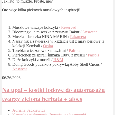
Jak lato, to muszle. Proste, nie?
Oto więc kilka pięknych muszlowych inspiracji!
Muszlowe wiszące kolczyki /
Reserved
Bloomingville miseczka z zestawu Bakur /
Answear
Muszla – broszka NINA MARIN /
Pakamera
Naszyjnik z zawieszką w kształcie ust z masy perłowej z
kolekcji Kembali /
Orska
Torebka wieczorowa z muszlami /
Pafrois
Pierścionek ze spirali ślimaka 100% z muszli /
Parfois
Duże kolczyki z muszli /
H&M
Doing Goods pudełko z pokrywką Abby Shell Circus /
Answear
06/26/2026
Na upał – kostki lodowe do automasażu
twarzy zielona herbata + aloes
Adriana Sadkiewicz
Naturalna pielęgnacja
,
Przepisy na kosmetyki