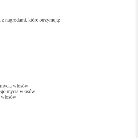
 z nagrodami, które otrzymują:
o mycia włosów
tego mycia włosów
a włosów