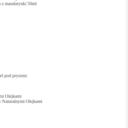
m z mandarynki 50ml
l pod prysznic
mi Olejkami
 Naturalnymi Olejkami