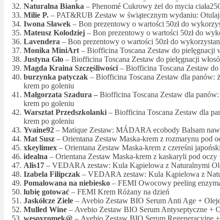
Naturalna Bianka
– Phenomé Cukrowy żel do mycia ciała25
Milie P.
– PAT&RUB Zestaw w świątecznym wydaniu: Otulając
Iwona Sławek
– Bon prezentowy o wartości 50zł do wykorzyst
Mateusz Kolodziej
– Bon prezentowy o wartości 50zł do wyko
Lavendera
– Bon prezentowy o wartości 50zł do wykorzystani
Monika MiniArt
– Biofficina Toscana Zestaw do pielęgnacj
Justyna Gło
– Biofficina Toscana Zestaw do pielęgnacji wło
Magda Kraina Szczęśliwości
– Biofficina Toscana Zestaw do
burzynka patyczak
– Biofficina Toscana Zestaw dla panów: ż
krem po goleniu
Małgorzata Szadura
–
Biofficina Toscana Zestaw dla panów:
krem po goleniu
Warsztat Przedszkolanki
– Biofficina Toscana Zestaw dla pa
krem po goleniu
Yvaine92
– Matique Zestaw: MÁDARA ecobody Balsam nawilż
Mat Susz
– Orientana Zestaw Maska-krem z rozmarynu pod 
xkeylimex
– Orientana Zestaw Maska-krem z czereśni japońsk
idealna
– Orientana Zestaw Maska-krem z kaskaryli pod oczy
Alis17
– VEDARA zestaw: Kula Kąpielowa z Naturalnymi Ole
Izabela Filipczak
– VEDARA zestaw: Kula Kąpielowa z Natur
Pomalowana na niebiesko
– FEMI Owocowy peeling enzyma
lubię gotować
– FEMI Krem Różany na dzień
Jaskółcze Ziele
– Avebio Zestaw BIO Serum Anti Age + Olej
Mulled Wine
– Avebio Zestaw BIO Serum Antyseptyczne + Ol
wesoyromek@
– Avebio Zestaw BIO Serum Regeneracyjne 