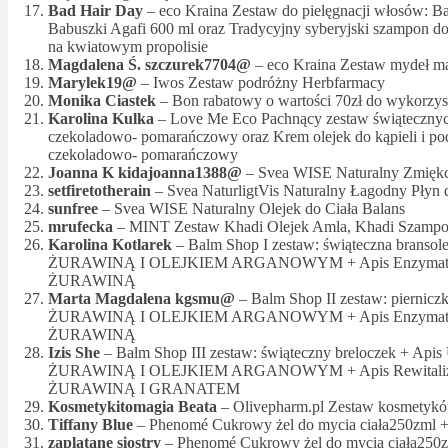
Bad Hair Day
– eco Kraina Zestaw do pielęgnacji włosów: B
Babuszki Agafi 600 ml oraz Tradycyjny syberyjski szampon d
na kwiatowym propolisie
Magdalena Ś. szczurek7704@
– eco Kraina Zestaw mydeł ma
Marylek19@
– Iwos Zestaw podróżny Herbfarmacy
Monika Ciastek
– Bon rabatowy o wartości 70zł do wykorzyst
Karolina Kulka
– Love Me Eco Pachnący zestaw świąteczny
czekoladowo- pomarańczowy oraz Krem olejek do kąpieli i po
czekoladowo- pomarańczowy
Joanna K kidajoanna1388@
– Svea WISE Naturalny Zmiękc
setfiretotherain
– Svea NaturligtVis Naturalny Łagodny Płyn
sunfree
– Svea WISE Naturalny Olejek do Ciała Balans
mrufecka
– MINT Zestaw Khadi Olejek Amla, Khadi Szampon 
Karolina Kotlarek
– Balm Shop I zestaw: świąteczna bransole
ŻURAWINĄ I OLEJKIEM ARGANOWYM + Apis Enzymatyczn
ŻURAWINĄ
Marta Magdalena kgsmu@
– Balm Shop II zestaw: piernicz
ŻURAWINĄ I OLEJKIEM ARGANOWYM + Apis Enzymatyczn
ŻURAWINĄ
Izis She
– Balm Shop III zestaw: świąteczny breloczek + Apis 
ŻURAWINĄ I OLEJKIEM ARGANOWYM + Apis Rewitalizując
ŻURAWINĄ I GRANATEM
Kosmetykitomagia Beata
– Olivepharm.pl Zestaw kosmetyków
Tiffany Blue
– Phenomé Cukrowy żel do mycia ciała250zml +
zaplatane siostry
– Phenomé Cukrowy żel do mycia ciała250z