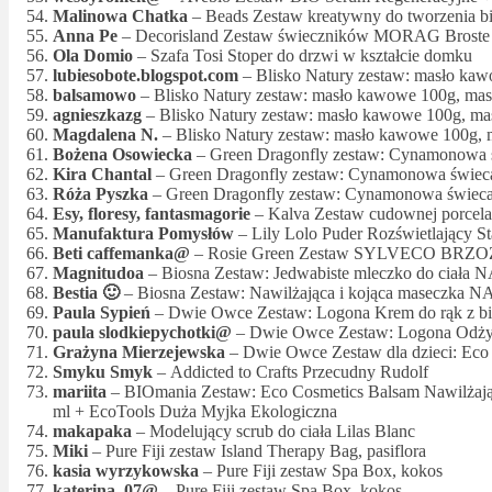
Malinowa Chatka
– Beads Zestaw kreatywny do tworzenia bi
Anna Pe
– Decorisland Zestaw świeczników MORAG
Brost
Ola Domio
– Szafa Tosi Stoper do drzwi w kształcie domku
lubiesobote.blogspot.com
– Blisko Natury zestaw: masło kaw
balsamowo
– Blisko Natury zestaw: masło kawowe 100g, masł
agnieszkazg
– Blisko Natury zestaw: masło kawowe 100g, mas
Magdalena N.
– Blisko Natury zestaw: masło kawowe 100g, m
Bożena Osowiecka
– Green Dragonfly zestaw: Cynamonowa 
Kira Chantal
– Green Dragonfly zestaw: Cynamonowa świec
Róża Pyszka
– Green Dragonfly zestaw: Cynamonowa świeca
Esy, floresy, fantasmagorie
– Kalva Zestaw cudownej porcelan
Manufaktura Pomysłów
– Lily Lolo Puder Rozświetlający St
Beti caffemanka@
– Rosie Green Zestaw SYLVECO B
Magnitudoa
– Biosna Zestaw: Jedwabiste mleczko do ciała
Bestia 🙂
– Biosna Zestaw: Nawilżająca i kojąca maseczka 
Paula Sypień
– Dwie Owce Zestaw: Logona Krem do rąk z bio-
paula slodkiepychotki@
– Dwie Owce Zestaw: Logona Odżywka
Grażyna Mierzejewska
– Dwie Owce Zestaw dla dzieci: Eco Co
Smyku Smyk
– Addicted to Crafts Przecudny Rudolf
mariita
– BIOmania Zestaw: Eco Cosmetics Balsam Nawilżając
ml + EcoTools Duża Myjka Ekologiczna
makapaka
– Modelujący scrub do ciała Lilas Blanc
Miki
– Pure Fiji zestaw Island Therapy Bag, pasiflora
kasia wyrzykowska
– Pure Fiji zestaw Spa Box, kokos
katerina_07@
– Pure Fiji zestaw Spa Box, kokos