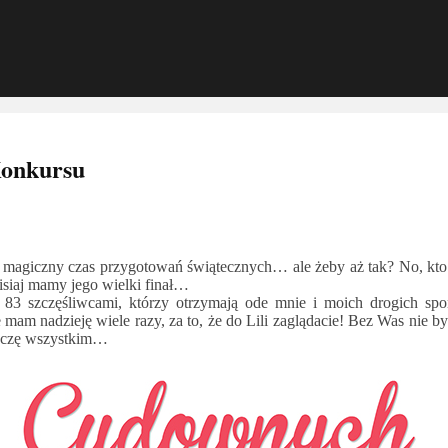
Konkursu
 magiczny czas przygotowań świątecznych… ale żeby aż tak? No, kto 
siaj mamy jego wielki finał…
i 83 szczęśliwcami, którzy otrzymają ode mnie i moich drogich sp
mam nadzieję wiele razy, za to, że do Lili zaglądacie! Bez Was nie b
 życzę wszystkim…