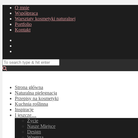
O mnie
Współpraca
Warsztaty kosmetyki naturalnej
Portfolio
Kontakt
Strona główna
Naturalna pielęgnacja
Przepisy na kosmetyki
Kuchnia roślinna
Inspiracje
I jeszcze…
Życie
Nasze Miejsce
Design
Wnętrza