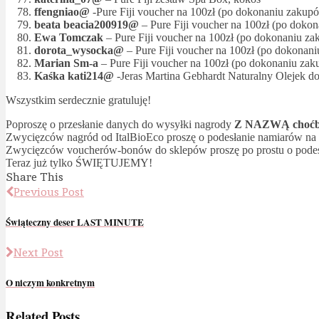
ffengniao@
-Pure Fiji voucher na 100zł (po dokonaniu zakup
beata beacia200919@
– Pure Fiji voucher na 100zł (po doko
Ewa Tomczak
– Pure Fiji voucher na 100zł (po dokonaniu za
dorota_wysocka@
– Pure Fiji voucher na 100zł (po dokonan
Marian Sm-a
– Pure Fiji voucher na 100zł (po dokonaniu za
Kaśka kati214@
-Jeras Martina Gebhardt Naturalny Olejek
Wszystkim serdecznie gratuluję!
Poproszę o przesłanie danych do wysyłki nagrody
Z NAZWĄ choćby
Zwycięzców nagród od ItalBioEco proszę o podesłanie namiarów na n
Zwycięzców voucherów-bonów do sklepów proszę po prostu o podes
Teraz już tylko ŚWIĘTUJEMY!
Share This
Previous Post
Świąteczny deser LAST MINUTE
Next Post
O niczym konkretnym
Related Posts