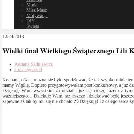
Moda
Misz Masz
Motywacja
DIY
Święta
12/24/2013
Wielki finał Wielkiego Świątecznego Lili 
Adriana Sadkiewicz
Uncategorized
Kochani, cóż… można się było spodziewać, że tak szybko minie ten
mamy Wigilię. Dopiero przygotowywałam post konkursowy, a już dzi
Dziękuję Wam wszystkim za udział i już się cieszę razem z tym
ważniejszego… Dziękuję Wam, raz jeszcze i dziękować będę jeszcze 
zapewne aż tak by mi się nie chciało 🙂 Dziękuję! I z całego serca