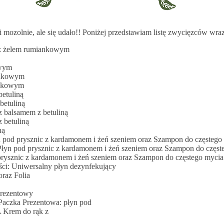
mozolnie, ale się udało!! Poniżej przedstawiam listę zwycięzców wraz
z żelem rumiankowym
owym
ankowym
ankowym
etuliną
betuliną
z balsamem z betuliną
 betuliną
iną
n pod prysznic z kardamonem i żeń szeniem oraz Szampon do częsteg
Płyn pod prysznic z kardamonem i żeń szeniem oraz Szampon do częs
prysznic z kardamonem i żeń szeniem oraz Szampon do częstego myci
ści: Uniwersalny płyn dezynfekujący
raz Folia
Prezentowy
aczka Prezentowa: płyn pod
 Krem do rąk z