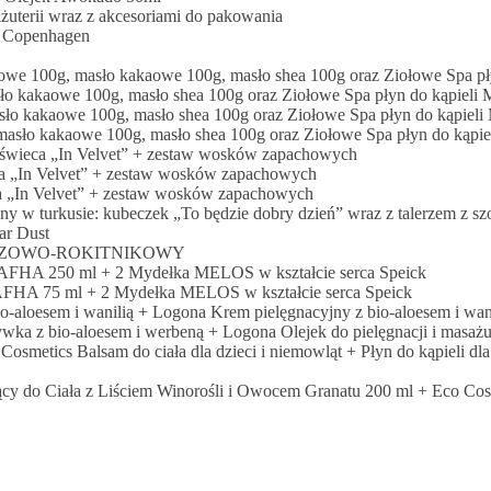
żuterii wraz z akcesoriami do pakowania
e Copenhagen
owe 100g, masło kakaowe 100g, masło shea 100g oraz Ziołowe Spa pły
o kakaowe 100g, masło shea 100g oraz Ziołowe Spa płyn do kąpieli 
ło kakaowe 100g, masło shea 100g oraz Ziołowe Spa płyn do kąpieli 
asło kakaowe 100g, masło shea 100g oraz Ziołowe Spa płyn do kąpiel
świeca „In Velvet” + zestaw wosków zapachowych
a „In Velvet” + zestaw wosków zapachowych
 „In Velvet” + zestaw wosków zapachowych
y w turkusie: kubeczek „To będzie dobry dzień” wraz z talerzem z s
ar Dust
RZOZOWO-ROKITNIKOWY
 NAFHA 250 ml + 2 Mydełka MELOS w kształcie serca Speick
NAFHA 75 ml + 2 Mydełka MELOS w kształcie serca Speick
aloesem i wanilią + Logona Krem pielęgnacyjny z bio-aloesem i wan
 z bio-aloesem i werbeną + Logona Olejek do pielęgnacji i masażu 
smetics Balsam do ciała dla dzieci i niemowląt + Płyn do kąpieli dla
y do Ciała z Liściem Winorośli i Owocem Granatu 200 ml + Eco Cosm