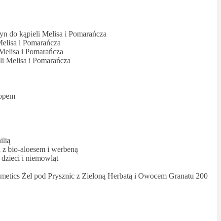
n do kąpieli Melisa i Pomarańcza
Melisa i Pomarańcza
Melisa i Pomarańcza
i Melisa i Pomarańcza
zopem
ilią
z bio-aloesem i werbeną
 dzieci i niemowląt
etics Żel pod Prysznic z Zieloną Herbatą i Owocem Granatu 200