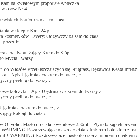
alsam na kwiatowym propolisie Apteczka
o włosów Nº 4
rsylskich Foufour z masłem shea
ania w sklepie Kreta24.pl
ch kosmetyków Lavery: Odżywczy balsam do ciała
d prysznic
zający i Nawilżający Krem do Stóp
 do Mycia Twarzy
do Włosów Przetłuszczających się Nutgrass, Rękawica Kessa Intens
tka + Apis Ujędrniający krem do twarzy z
y peeling do twarzy z
kowe kolczyki + Apis Ujędrniający krem do twarzy z
y peeling do twarzy z
Ujędrniający krem do twarzy z
y koktajl do ciała z
 Olivolio: Masło do ciała lawendowe 250ml + Płyn do kąpieli lawe
 WARMING Rozgrzewające masło do ciała z imbirem i olejkiem z ma
ml + WARMING Rozgrzewające masło do ciała z imbirem i olejkiem 