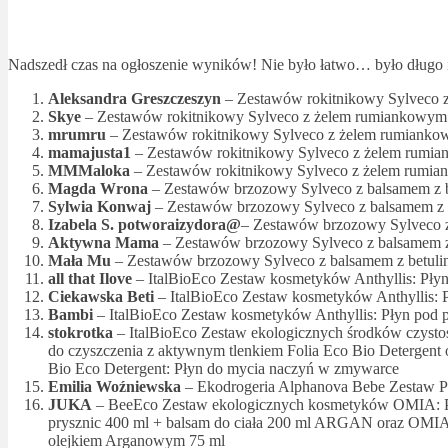
Nadszedł czas na ogłoszenie wyników! Nie było łatwo… było długo i 
Aleksandra Greszczeszyn
– Zestawów rokitnikowy Sylveco 
Skye
– Zestawów rokitnikowy Sylveco z żelem rumiankowym
mrumru
– Zestawów rokitnikowy Sylveco z żelem rumiank
mamajusta1
– Zestawów rokitnikowy Sylveco z żelem rumi
MMMaloka
– Zestawów rokitnikowy Sylveco z żelem rumi
Magda Wrona
– Zestawów brzozowy Sylveco z balsamem z b
Sylwia Konwaj
– Zestawów brzozowy Sylveco z balsamem z 
Izabela S. potworaizydora@
– Zestawów brzozowy Sylveco 
Aktywna Mama
– Zestawów brzozowy Sylveco z balsamem z
Mała Mu
– Zestawów brzozowy Sylveco z balsamem z betul
all that Ilove
– ItalBioEco Zestaw kosmetyków Anthyllis: Pły
Ciekawska Beti
– ItalBioEco Zestaw kosmetyków Anthyllis: 
Bambi
– ItalBioEco Zestaw kosmetyków Anthyllis: Płyn pod 
stokrotka
– ItalBioEco Zestaw ekologicznych środków czysto
do czyszczenia z aktywnym tlenkiem Folia Eco Bio Detergent o
Bio Eco Detergent: Płyn do mycia naczyń w zmywarce
Emilia Woźniewska
– Ekodrogeria Alphanova Bebe Zestaw 
JUKA
– BeeEco Zestaw ekologicznych kosmetyków OMIA: P
prysznic 400 ml + balsam do ciała 200 ml ARGAN oraz OMIA
olejkiem Arganowym 75 ml