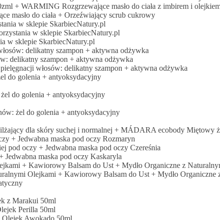
0zml + WARMING Rozgrzewające masło do ciała z imbirem i olejkie
e masło do ciała + Orzeźwiający scrub cukrowy
ania w sklepie SkarbiecNatury.pl
rzystania w sklepie SkarbiecNatury.pl
a w sklepie SkarbiecNatury.pl
i włosów: delikatny szampon + aktywna odżywka
sów: delikatny szampon + aktywna odżywka
 pielęgnacji włosów: delikatny szampon + aktywna odżywka
el do golenia + antyoksydacyjny
 żel do golenia + antyoksydacyjny
nów: żel do golenia + antyoksydacyjny
ający dla skóry suchej i normalnej + MÁDARA ecobody Miętowy że
oczy + Jedwabna maska pod oczy Rozmaryn
iej pod oczy + Jedwabna maska pod oczy Czereśnia
 + Jedwabna maska pod oczy Kaskaryla
jkami + Kawiorowy Balsam do Ust + Mydło Organiczne z Naturalny
alnymi Olejkami + Kawiorowy Balsam do Ust + Mydło Organiczne z
tyczny
ek z Marakui 50ml
ejek Perilla 50ml
+ Olejek Awokado 50ml