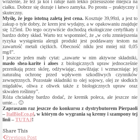
wrażenie, że też ja koi i ratuje nam lekko przesuszone miejsca na
ciałku. Dobrze się dozuje i łatwo zamyka. Po prostu – praktyczny i
skuteczny.
Myślę, że jego istotną zaletą jest cena.
Kosztuje 39,99zł, a jest to
zakup o tyle dobry, że krem jest wydajny, a w opakowaniu znajduje
się 125ml. Do tego oczywiście dochodzą ekologiczne certyfikaty i
bardzo dobry skład. Warto tez wspomnieć, że „w celu zmniejszenia
ryzyka wystąpienia alergii produkt jest poddawany testom na
zawartość metali ciężkich. Obecność niklu jest mniej niż 0,05
mg/l”.
I jeszcze jeden mały cytat: „zawarte w nim aktywne składniki,
masło shea-karite i aloes
z biologicznych upraw jednocześnie
przenikają przez skórę, odżywiając, nawilżając i wzmacniając jej
naturalną ochronę przed wpływem szkodliwych czynników
zewnętrznych. Pozostałe składniki to olej sojowy, olej ze słodkich
migdałów, oliwa z oliwek także z biologicznych upraw oraz
skwalen roślinny”.
Róża chciałaby bardzo dodać, że kremik poleca, ale jeszcze nie
umie… 🙂
Zapraszam raz jeszcze do konkursu z dystrybutorem Pierpaoli
–
ItalBioEco.pl
, w którym do wygrania są kremy i szampony tej
linii –
TUTAJ
!
Share This
Previous Post