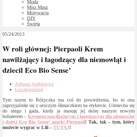
Moda
Misz Masz
Motywacja
DIY
Święta
05/24/2013
W roli głównej: Pierpaoli Krem
nawilżający i łagodzący dla niemowląt i
dziecil Eco Bio Sense’
Adriana Sadkiewicz
Uncategorized
Tym razem to Różyczka ma coś do powiedzenia, bo to ona
zaprzyjaźniła się z uroczym ślimaczkiem na etykiecie. Uśmiecha się
do niego i gada, kiedy ja masuję jej skórę naszym nowym
bohaterem –
Kremem nawilżającym i łagodzącym dla niemowląt
i dzieci Eco Bio Sense’ marki Pierpaoli
! Tak, tak – tym, który
możecie wygrać w Lili –
TUTAJ
!