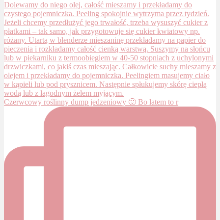
Czerwcowy roślinny dump jedzeniowy 🙂 Bo latem to r