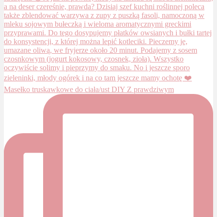
Masełko truskawkowe do ciała/ust DIY Z prawdziwym