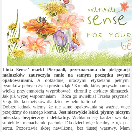
Linia Sense’ marki Pierpaoli, przeznaczona do pielęgnacji
maluszków zauroczyła mnie na samym początku swymi
opakowaniami.
A dokładniej uroczymi etykietami pełnymi
rysunków pełnych życia prosto z łąki! Kremik, który przyszło nam z
wielką przyjemnością wypróbować, chronił z etykiety ślimaczek.
Jak już wyżej wspomniałam – Róża go uwielbia! Trzeba przyznać,
że grafika kosmetyków dla dzieci w pełni trafiona!
Dobrze jednak wiemy, że nie same opakowania są ważne, więc
przejdźmy do samego kremu.
Jest niezwykle lekki, płynny niczym
mleczko, bezpieczny i delikatny.
Wchłania się bardzo szybko,
subtelnie i nienachalnie pachnie. Dla dzieci więc idealny, z ręką na
sercu. Pozostawia skórę nawilżoną, bez tłustej warstwy. Mam