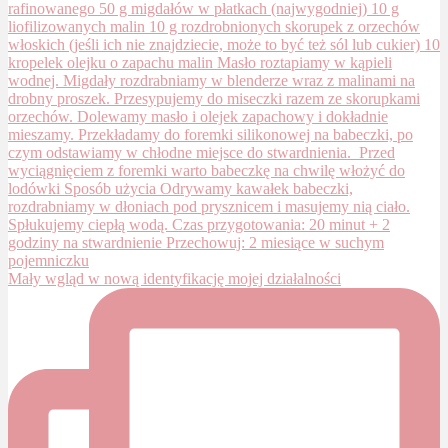
Mały wgląd w nową identyfikację mojej działalności