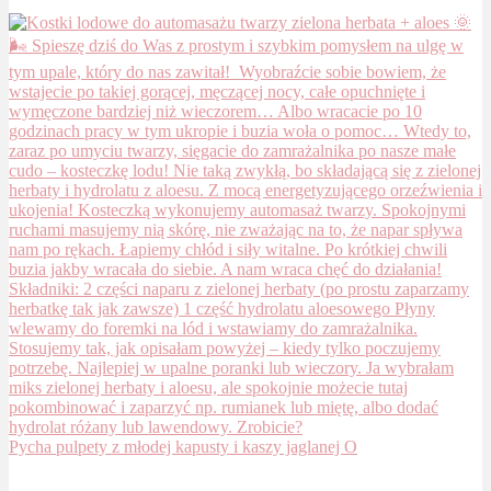
Pycha pulpety z młodej kapusty i kaszy jaglanej O