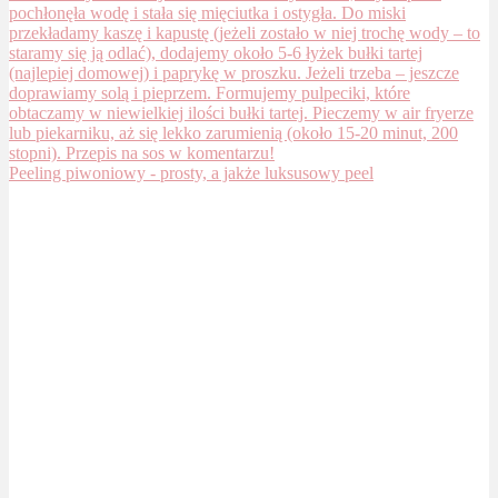
Peeling piwoniowy - prosty, a jakże luksusowy peel