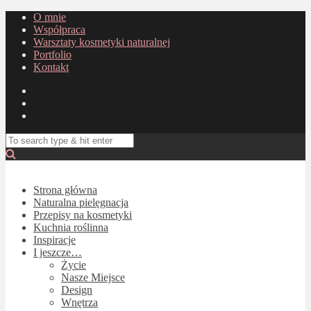
O mnie
Współpraca
Warsztaty kosmetyki naturalnej
Portfolio
Kontakt
Strona główna
Naturalna pielęgnacja
Przepisy na kosmetyki
Kuchnia roślinna
Inspiracje
I jeszcze…
Życie
Nasze Miejsce
Design
Wnętrza