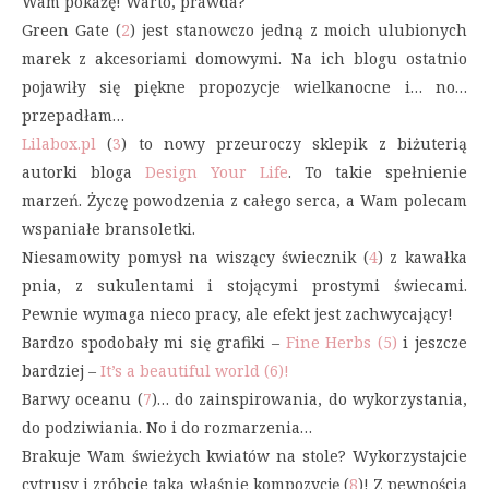
Wam pokażę! Warto, prawda?
Green Gate (
2
) jest stanowczo jedną z moich ulubionych
marek z akcesoriami domowymi. Na ich blogu ostatnio
pojawiły się piękne propozycje wielkanocne i… no…
przepadłam…
Lilabox.pl
(
3
) to nowy przeuroczy sklepik z biżuterią
autorki bloga
Design Your Life
. To takie spełnienie
marzeń. Życzę powodzenia z całego serca, a Wam polecam
wspaniałe bransoletki.
Niesamowity pomysł na wiszący świecznik (
4
) z kawałka
pnia, z sukulentami i stojącymi prostymi świecami.
Pewnie wymaga nieco pracy, ale efekt jest zachwycający!
Bardzo spodobały mi się grafiki –
Fine Herbs (5)
i jeszcze
bardziej –
It’s a beautiful world (6)!
Barwy oceanu (
7
)… do zainspirowania, do wykorzystania,
do podziwiania. No i do rozmarzenia…
Brakuje Wam świeżych kwiatów na stole? Wykorzystajcie
cytrusy i zróbcie taką właśnie kompozycję (
8
)! Z pewnością