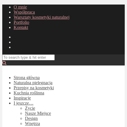
O mnie
Współpraca
Warsztaty kosmetyki naturalnej
Portfolio
Kontakt
Strona główna
Naturalna pielęgnacja
Przepisy na kosmetyki
Kuchnia roślinna
Inspiracje
I jeszcze…
Życie
Nasze Miejsce
Design
Wnętrza