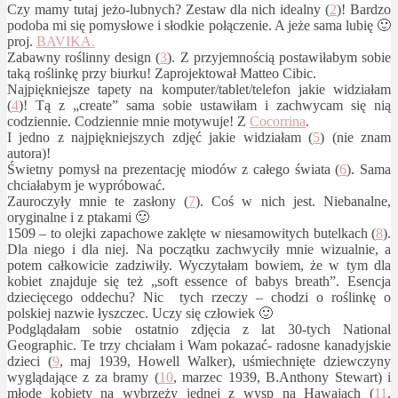
Czy mamy tutaj jeżo-lubnych? Zestaw dla nich idealny (
2
)! Bardzo
podoba mi się pomysłowe i słodkie połączenie. A jeże sama lubię 🙂
proj.
BAVIKA.
Zabawny roślinny design (
3
). Z przyjemnością postawiłabym sobie
taką roślinkę przy biurku! Zaprojektował Matteo Cibic.
Najpiękniejsze tapety na komputer/tablet/telefon jakie widziałam
(
4
)! Tą z „create” sama sobie ustawiłam i zachwycam się nią
codziennie. Codziennie mnie motywuje! Z
Cocorrina
.
I jedno z najpiękniejszych zdjęć jakie widziałam (
5
) (nie znam
autora)!
Świetny pomysł na prezentację miodów z całego świata (
6
). Sama
chciałabym je wypróbować.
Zauroczyły mnie te zasłony (
7
). Coś w nich jest. Niebanalne,
oryginalne i z ptakami 🙂
1509 – to olejki zapachowe zaklęte w niesamowitych butelkach (
8
).
Dla niego i dla niej. Na początku zachwyciły mnie wizualnie, a
potem całkowicie zadziwiły. Wyczytałam bowiem, że w tym dla
kobiet znajduje się też „soft essence of babys breath”. Esencja
dziecięcego oddechu? Nic tych rzeczy – chodzi o roślinkę o
polskiej nazwie łyszczec. Uczy się człowiek 🙂
Podglądałam sobie ostatnio zdjęcia z lat 30-tych National
Geographic. Te trzy chciałam i Wam pokazać- radosne kanadyjskie
dzieci (
9
, maj 1939, Howell Walker), uśmiechnięte dziewczyny
wyglądające z za bramy (
10
, marzec 1939, B.Anthony Stewart) i
młode kobiety na wybrzeży jednej z wysp na Hawajach (
11
,