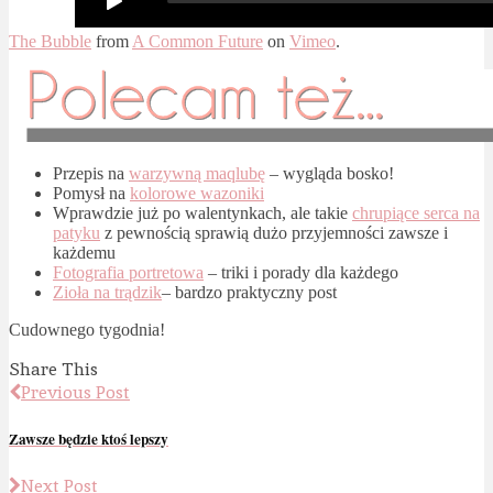
The Bubble
from
A Common Future
on
Vimeo
.
Przepis na
warzywną maqlubę
– wygląda bosko!
Pomysł na
kolorowe wazoniki
Wprawdzie już po walentynkach, ale takie
chrupiące serca na
patyku
z pewnością sprawią dużo przyjemności zawsze i
każdemu
Fotografia portretowa
– triki i porady dla każdego
Zioła na trądzik
– bardzo praktyczny post
Cudownego tygodnia!
Share This
Previous Post
Zawsze będzie ktoś lepszy
Next Post