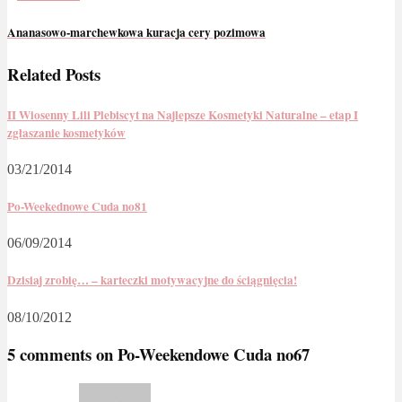
Ananasowo-marchewkowa kuracja cery pozimowa
Related Posts
II Wiosenny Lili Plebiscyt na Najlepsze Kosmetyki Naturalne – etap I
zgłaszanie kosmetyków
03/21/2014
Po-Weekednowe Cuda no81
06/09/2014
Dzisiaj zrobię… – karteczki motywacyjne do ściągnięcia!
08/10/2012
5 comments on
Po-Weekendowe Cuda no67