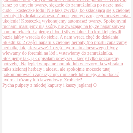
Pycha pulpety z młodej kapusty i kaszy jaglanej O