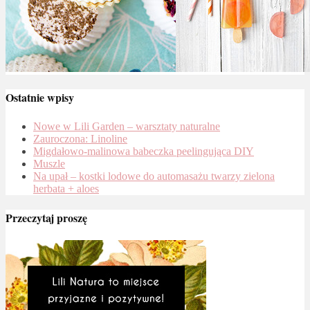
Ostatnie wpisy
Nowe w Lili Garden – warsztaty naturalne
Zauroczona: Linoline
Migdałowo-malinowa babeczka peelingująca DIY
Muszle
Na upał – kostki lodowe do automasażu twarzy zielona
herbata + aloes
Przeczytaj proszę