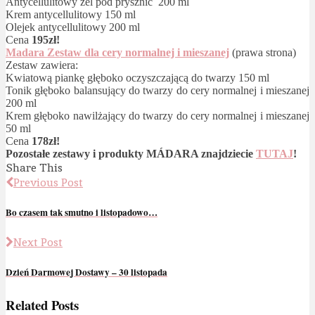
Antycellulitowy żel pod prysznic 200 ml
Krem antycellulitowy 150 ml
Olejek antycellulitowy 200 ml
Cena
195zł
!
Madara Zestaw dla cery normalnej i mieszanej
(prawa strona)
Zestaw zawiera:
Kwiatową piankę głęboko oczyszczającą do twarzy 150 ml
Tonik głęboko balansujący do twarzy do cery normalnej i mieszanej
200 ml
Krem głęboko nawilżający do twarzy do cery normalnej i mieszanej
50 ml
Cena
178zł
!
Pozostałe zestawy i produkty MÁDARA znajdziecie
TUTAJ
!
Share This
Previous Post
Bo czasem tak smutno i listopadowo…
Next Post
Dzień Darmowej Dostawy – 30 listopada
Related Posts