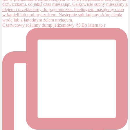
Czerwcowy roślinny dump jedzeniowy 🙂 Bo latem to r