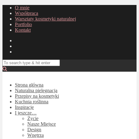
O mnie
Współpraca
Warsztaty kosmetyki naturalnej
Portfolio
Kontakt
Strona główna
Naturalna pielęgnacja
Przepisy na kosmetyki
Kuchnia roślinna
Inspiracje
I jeszcze…
Życie
Nasze Miejsce
Design
Wnętrza