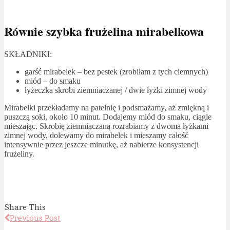
Równie szybka frużelina mirabelkowa
SKŁADNIKI:
garść mirabelek – bez pestek (zrobiłam z tych ciemnych)
miód – do smaku
łyżeczka skrobi ziemniaczanej / dwie łyżki zimnej wody
Mirabelki przekładamy na patelnię i podsmażamy, aż zmiękną i
puszczą soki, około 10 minut. Dodajemy miód do smaku, ciągle
mieszając. Skrobię ziemniaczaną rozrabiamy z dwoma łyżkami
zimnej wody, dolewamy do mirabelek i mieszamy całość
intensywnie przez jeszcze minutkę, aż nabierze konsystencji
frużeliny.
Share This
Previous Post