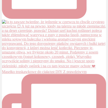
Masełko truskawkowe do ciała/ust DIY Z prawdziwym