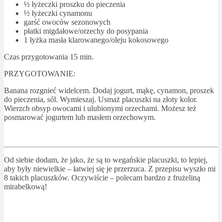
½ łyżeczki proszku do pieczenia
½ łyżeczki cynamonu
garść owoców sezonowych
płatki migdałowe/orzechy do posypania
1 łyżka masła klarowanego/oleju kokosowego
Czas przygotowania 15 min.
PRZYGOTOWANIE:
Banana rozgnieć widelcem. Dodaj jogurt, mąkę, cynamon, proszek
do pieczenia, sól. Wymieszaj. Usmaż placuszki na złoty kolor.
Wierzch obsyp owocami i ulubionymi orzechami. Możesz też
posmarować jogurtem lub masłem orzechowym.
Od siebie dodam, że jako, że są to wegańskie placuszki, to lepiej,
aby były niewielkie – łatwiej się je przerzuca. Z przepisu wyszło mi
8 takich placuszków. Oczywiście – polecam bardzo z frużeliną
mirabelkową!