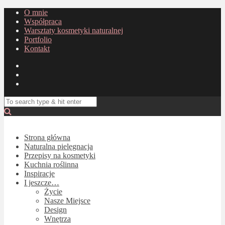
O mnie
Współpraca
Warsztaty kosmetyki naturalnej
Portfolio
Kontakt
Strona główna
Naturalna pielęgnacja
Przepisy na kosmetyki
Kuchnia roślinna
Inspiracje
I jeszcze…
Życie
Nasze Miejsce
Design
Wnętrza