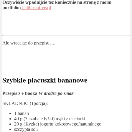
Oczywiście wpadnijcie tez koniecznie na stronę z moim
portfolio:
LiliCreative.pl
Ale wracając do przepisu….
Szybkie placuszki bananowe
Przepis z e-booka
W drodze po smak
SKŁADNIKI (1porcja):
1 banan
40 g (3 czubate łyżki) mąki z cieciorki
20 g (1łyżka) jogurtu kokosowego/naturalnego
szczypta soli