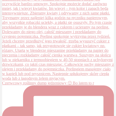
Czerwcowy roślinny dump jedzeniowy 🙂 Bo latem to r