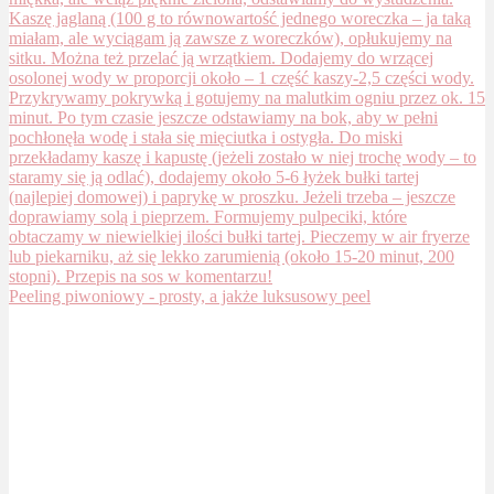
Peeling piwoniowy - prosty, a jakże luksusowy peel