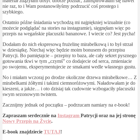
materiał zdążyłam dosyć dobrze poznać, zainspirowałam się nawet
nie raz, to i Wam postanowiłyśmy podrzucić coś prostego i
szybkiego.
Ostatnio późne śniadania wychodzą mi najpiękniej wizualnie (co
możecie podglądać na stories na instagramie), sięgnęłam więc po
przepis na wegańskie placuszki bananowe. I wiecie co? Jest pycha!
Dodałam do nich ekspresową frużelinę mirabelkową i to był strzał
w dziesiątkę. Niechaj więc będzie moim bonusem do przepisu
Patrycji. Bo pamiętajcie – przepisy to baza, ale cały sekret pysznego
gotowania tkwi w tym „czymś” co dodajecie od serca, zmieniacie
po swojemu, eksperymentujecie ze smakami wedle własnego gustu.
No i miałam wczoraj po drodze okoliczne drzewa mirabelkowe… Z
mirabelkami żółtymi i takimi ciemnoróżowymi. Naładowałam je do
kieszeni, a jakże… i oto dzisiaj tak cudownie wzbogaciły placuszki
swym sezonowym twistem.
Zacznijmy jednak od początku – podrzucam namiary na e-book!
Zapraszam serdecznie na
Instagram
Patrycji oraz na jej stronę
Nowy Przepis na Życie
.
E-book znajdziecie
TUTAJ
!