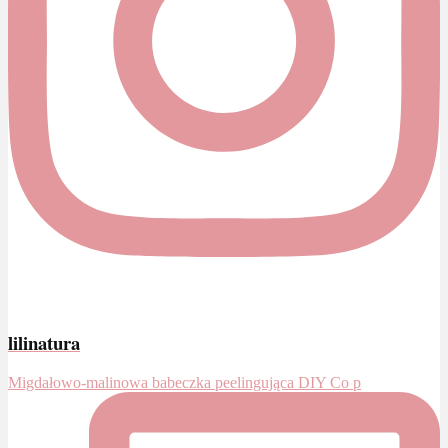
lilinatura
Migdałowo-malinowa babeczka peelingująca DIY Co p