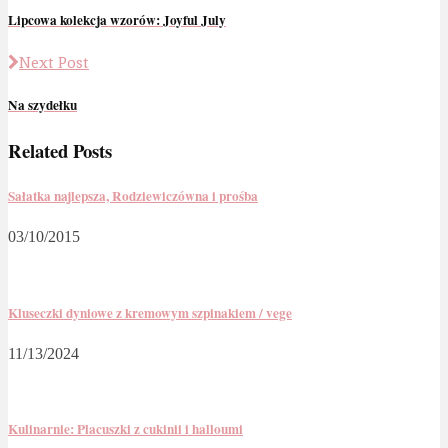
Lipcowa kolekcja wzorów: Joyful July
Next Post
Na szydełku
Related Posts
Sałatka najlepsza, Rodziewiczówna i prośba
03/10/2015
Kluseczki dyniowe z kremowym szpinakiem / vege
11/13/2024
Kulinarnie: Placuszki z cukinii i halloumi