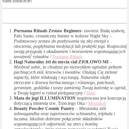
Sami zobaczcie!
Purnama Rituals Zestaw Beginner-
zawiera: Białą szałwię,
Palo Santo, ceramiczny burner w kolorze Night Sky –
Podstawowy zestaw do pozbywania się złej energii z
otoczenia, pogłębiania medytacji lub praktyki jogi. Rozpocznij
swoją przygodę z okadzaniem i tworzeniem wspomagających
uważność rytuałów
/
Purnama Rituals
Hagi Naturalny żel do mycia ciał ZIOŁOWO MI
–
Wyobraź sobie, że chodzisz po niezwykłym ogrodzie pełnym
pachnących ziół, krzewów i kwiatów. Otulają Cię zielone
zapachy, które relaksują i wyciszają. Naturalne olejki
eteryczne z drzewa herbacianego i różanego, patchouli,
geranium, goździka i sosny zamienią Twoją łazienkę w ogród,
a Twoją kąpiel w rytuał pielęgnacyjny
/
Hagi
Mata do jogi ILLUMINATION
inspirowana jest koncepcją
dotyczącą istnienia tzw. Trzeciego Oka /
Moonholi
Beauty Powder Cosmic Pantry
–
Mieszanka ziół
ashwagandha oraz superowoców schisandra, triphala i
lucuma. Idealnie dobrane połączenie składników
wspomagających odporność na stres z bombą