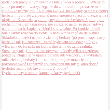
Pycha pulpety z młodej kapusty i kaszy jaglanej O