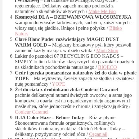
i Wrażliwej
– ma działanie nawilżające, odżywcze i
regenerujące. Delikatny zapach mango pochodzi z
naturalnych składników aktywnych /
Make Me Bio
Kosmetyki DLA – DZIEWANNOWA WŁOSOMYJKA
szampon do włosów farbowanych, suchych, zniszczonych –
włosy stają się gładkie, lśniące i pełne połysku /
Blisko
Natury
Claré Blanc Puder rozświetlający MAGIC DUST –
WARM GOLD
– Magiczny brokatowy pył, który pozwoli
zamienić każdy makijaż w dzieło sztuki /
Minti Shop
Lakier do paznokci 07 RECYCLING ECO KABOS –
SIMPLY to linia lakierów klasycznych do paznokci opartych
na składnikach pochodzenia naturalnego /
BIOECO
Cedr i gorzka pomarańcza naturalny żel do ciała w płynie
YOPE
– Ma wytrawny, świeży zapach ze słodką i kwiatową
nutą pomarańczy /
YOPE
Żel do ciała z drobinkami złota Couleur Caramel
–
pachnie delikatnymi nutami świeżych owoców, a sama jego
kompozycja oparta jest na organicznym oleju arganowym i
maśle shea, które jednocześnie chronią i zmiękczają skórę /
Couleur Caramel
ILIA Color Haze – Before Today
– Róż w płynie –
Skoncentrowana formuła organicznych, roślinnych
składników i naturalny makijaż. Odcień Before Today –
delikatny, przydymiony odcień różu /
Organiall