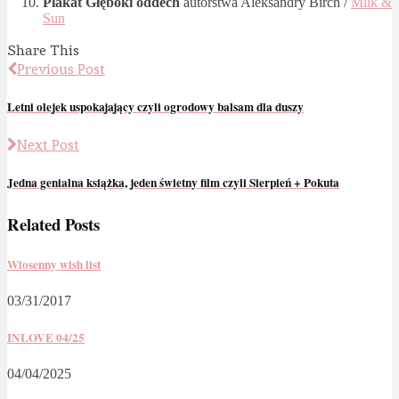
Plakat Głęboki oddech
autorstwa Aleksandry Birch /
Milk &
Sun
Share This
Previous Post
Letni olejek uspokajający czyli ogrodowy balsam dla duszy
Next Post
Jedna genialna książka, jeden świetny film czyli Sierpień + Pokuta
Related Posts
Wiosenny wish list
03/31/2017
INLOVE 04/25
04/04/2025