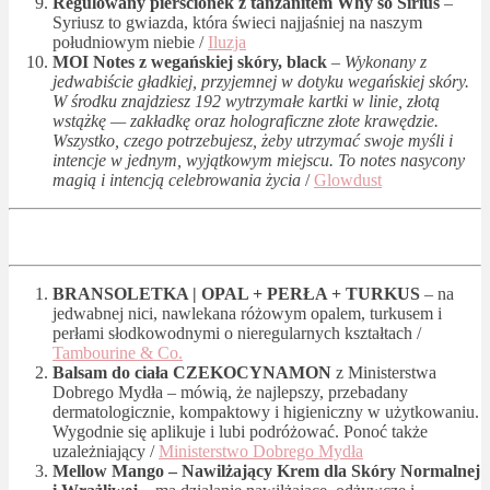
Regulowany pierścionek z tanzanitem Why so Sirius
–
Syriusz to gwiazda, która świeci najjaśniej na naszym
południowym niebie /
Iluzja
MOI Notes z wegańskiej skóry, black
–
Wykonany z
jedwabiście gładkiej, przyjemnej w dotyku wegańskiej skóry.
W środku znajdziesz 192 wytrzymałe kartki w linie, złotą
wstążkę — zakładkę oraz holograficzne złote krawędzie.
Wszystko, czego potrzebujesz, żeby utrzymać swoje myśli i
intencje w jednym, wyjątkowym miejscu. To notes nasycony
magią i intencją celebrowania życia
/
Glowdust
BRANSOLETKA | OPAL + PERŁA + TURKUS
– na
jedwabnej nici, nawlekana różowym opalem, turkusem i
perłami słodkowodnymi o nieregularnych kształtach /
Tambourine & Co.
Balsam do ciała CZEKOCYNAMON
z Ministerstwa
Dobrego Mydła – mówią, że najlepszy, przebadany
dermatologicznie, kompaktowy i higieniczny w użytkowaniu.
Wygodnie się aplikuje i lubi podróżować. Ponoć także
uzależniający /
Ministerstwo Dobrego Mydła
Mellow Mango – Nawilżający Krem dla Skóry Normalnej