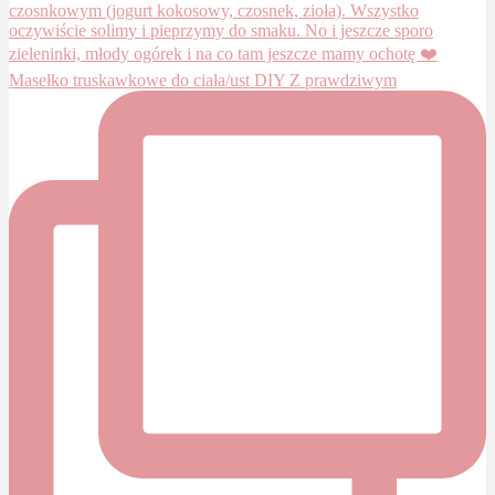
Masełko truskawkowe do ciała/ust DIY Z prawdziwym