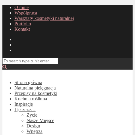
O mnie
Współpraca
Warsztaty kosmetyki naturalnej
Portfolio
Kontakt
Strona główna
Naturalna pielęgnacja
Przepisy na kosmetyki
Kuchnia roślinna
Inspiracje
I jeszcze…
Życie
Nasze Miejsce
Design
Wnętrza