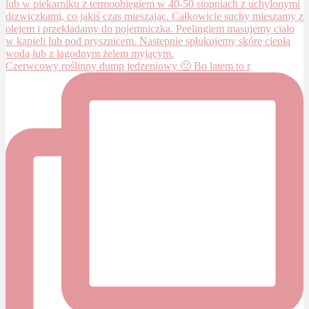
Czerwcowy roślinny dump jedzeniowy 🙂 Bo latem to r