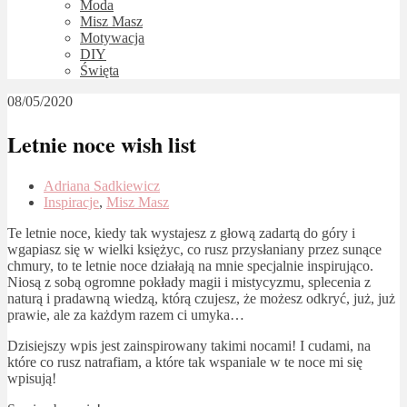
Moda
Misz Masz
Motywacja
DIY
Święta
08/05/2020
Letnie noce wish list
Adriana Sadkiewicz
Inspiracje
,
Misz Masz
Te letnie noce, kiedy tak wystajesz z głową zadartą do góry i
wgapiasz się w wielki księżyc, co rusz przysłaniany przez sunące
chmury, to te letnie noce działają na mnie specjalnie inspirująco.
Niosą z sobą ogromne pokłady magii i mistycyzmu, splecenia z
naturą i pradawną wiedzą, którą czujesz, że możesz odkryć, już, już
prawie, ale za każdym razem ci umyka…
Dzisiejszy wpis jest zainspirowany takimi nocami! I cudami, na
które co rusz natrafiam, a które tak wspaniale w te noce mi się
wpisują!