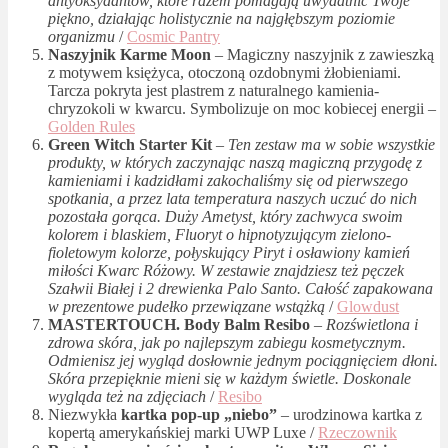
antyoksydantów, które razem pomagają uwydatnić Twoje
piękno, działając holistycznie na najgłębszym poziomie
organizmu
/
Cosmic Pantry
Naszyjnik Karme Moon
– Magiczny naszyjnik z zawieszką
z motywem księżyca, otoczoną ozdobnymi żłobieniami.
Tarcza pokryta jest plastrem z naturalnego kamienia-
chryzokoli w kwarcu. Symbolizuje on moc kobiecej energii –
Golden Rules
Green Witch Starter Kit
– Ten zestaw ma w sobie wszystkie
produkty, w których zaczynając naszą magiczną przygodę z
kamieniami i kadzidłami zakochaliśmy się od pierwszego
spotkania, a przez lata temperatura naszych uczuć do nich
pozostała gorąca. Duży Ametyst, który zachwyca swoim
kolorem i blaskiem, Fluoryt o hipnotyzującym zielono-
fioletowym kolorze, połyskujący Piryt i osławiony kamień
miłości Kwarc Różowy. W zestawie znajdziesz też pęczek
Szałwii Białej i 2 drewienka Palo Santo. Całość zapakowana
w prezentowe pudełko przewiązane wstążką
/
Glowdust
MASTERTOUCH. Body Balm Resibo
–
Rozświetlona i
zdrowa skóra, jak po najlepszym zabiegu kosmetycznym.
Odmienisz jej wygląd dosłownie jednym pociągnięciem dłoni.
Skóra przepięknie mieni się w każdym świetle. Doskonale
wygląda też na zdjęciach
/
Resibo
Niezwykła
kartka pop-up „niebo”
– urodzinowa kartka z
kopertą amerykańskiej marki UWP Luxe /
Rzeczownik