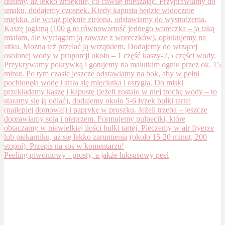
Peeling piwoniowy - prosty, a jakże luksusowy peel