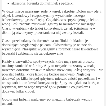
akcesoria: foremki do muffinek i pędzelki
W dużej misce mieszamy sodę, kwasek i skrobię. Dolewamy olej i
olejek lawendowy i rozpoczynamy wyrabianie naszego
babeczkowego „ciasta” ręką. Co jakiś czas spryskujemy je lekko
wodą. Jeśli zacznie musować, gasimy to musowanie mieszając.
Ciasto wyrabiamy do takiej konsystencji, że jak ściśniemy je w
dłoni i ją otworzymy, pozostanie na niej zwarty kształt.
Ciasto przekładamy do foremek na muffinki, dokładnie je
dociskając i wygładzając palcami. Odstawiamy je na noc do
wyschnięcia. Nazajutrz wyciągamy z foremek nasze lawendowe
babeczki i zabieramy się za dekorowanie
Każdy z barwników spożywczych, które mają postać proszku,
musimy zamienić w farbkę. Aby to uczynić mieszamy w małej
miseczce odrobinę proszku z równie niewielką ilością spirytusu. Ma
powstać farbka, którą łatwo się będzie malowało. Najlepiej
dodawać po kilka kropel spirytusu, mieszać całość pędzelkiem i w
ten sposób kontrolować konsystencję. Spirytus będzie na bieżąco
wysychał, trzeba więc trzymać go w pobliżu i co jakiś czas
dodawać kilka kropel.
Gotowymi farbami malujemy po wierzchu babeczek według
uznania.