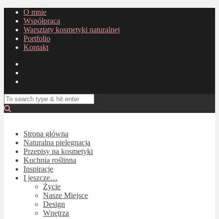
O mnie
Współpraca
Warsztaty kosmetyki naturalnej
Portfolio
Kontakt
Strona główna
Naturalna pielęgnacja
Przepisy na kosmetyki
Kuchnia roślinna
Inspiracje
I jeszcze…
Życie
Nasze Miejsce
Design
Wnętrza