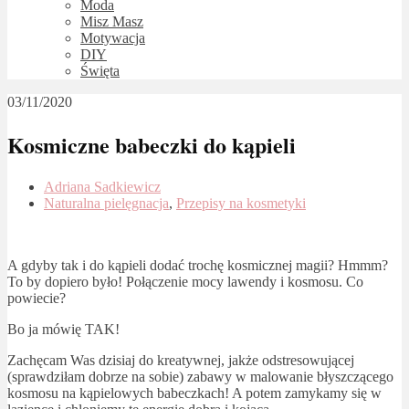
Moda
Misz Masz
Motywacja
DIY
Święta
03/11/2020
Kosmiczne babeczki do kąpieli
Adriana Sadkiewicz
Naturalna pielęgnacja
,
Przepisy na kosmetyki
A gdyby tak i do kąpieli dodać trochę kosmicznej magii? Hmmm?
To by dopiero było! Połączenie mocy lawendy i kosmosu. Co
powiecie?
Bo ja mówię TAK!
Zachęcam Was dzisiaj do kreatywnej, jakże odstresowującej
(sprawdziłam dobrze na sobie) zabawy w malowanie błyszczącego
kosmosu na kąpielowych babeczkach! A potem zamykamy się w