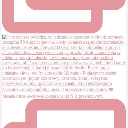
Masełko truskawkowe do ciała/ust DIY Z prawdziwym