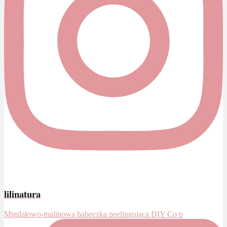
lilinatura
Migdałowo-malinowa babeczka peelingująca DIY Co p