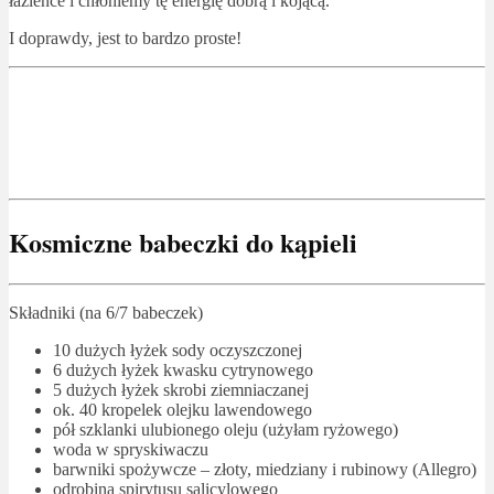
łazience i chłoniemy tę energię dobrą i kojącą.
I doprawdy, jest to bardzo proste!
Kosmiczne babeczki do kąpieli
Składniki (na 6/7 babeczek)
10 dużych łyżek sody oczyszczonej
6 dużych łyżek kwasku cytrynowego
5 dużych łyżek skrobi ziemniaczanej
ok. 40 kropelek olejku lawendowego
pół szklanki ulubionego oleju (użyłam ryżowego)
woda w spryskiwaczu
barwniki spożywcze – złoty, miedziany i rubinowy (Allegro)
odrobina spirytusu salicylowego