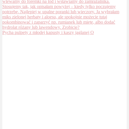
Pycha pulpety z młodej kapusty i kaszy jaglanej O