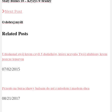
Mały Biznes 10 – Kryzys w branży
Next Post
O dobrej myśli
Related Posts
Udoskonal swój krem czyli 5 dodatków, które uczynią Twój ulubiony krem
jeszcze lepszym
07/02/2015
Przepis na buraczkowy balsam do ust z miodem i masłem shea
08/21/2017