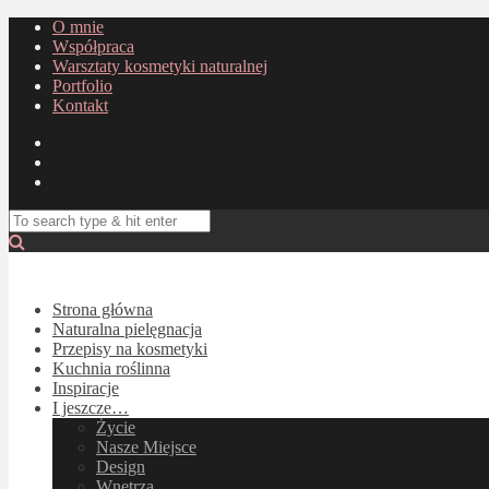
O mnie
Współpraca
Warsztaty kosmetyki naturalnej
Portfolio
Kontakt
Strona główna
Naturalna pielęgnacja
Przepisy na kosmetyki
Kuchnia roślinna
Inspiracje
I jeszcze…
Życie
Nasze Miejsce
Design
Wnętrza