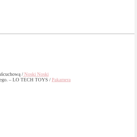
łańcuchową /
Noski Noski
jącego. – LO TECH TOYS /
Pakamera