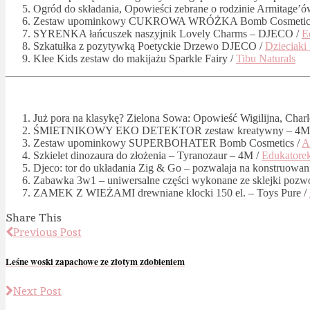
Ogród do składania, Opowieści zebrane o rodzinie Armitage’ó
Zestaw upominkowy CUKROWA WRÓŻKA Bomb Cosmetic
SYRENKA łańcuszek naszyjnik Lovely Charms – DJECO /
E
Szkatułka z pozytywką Poetyckie Drzewo DJECO /
Dzieciaki
Klee Kids zestaw do makijażu Sparkle Fairy /
Tibu Naturals
Już pora na klasykę? Zielona Sowa: Opowieść Wigilijna, Charl
ŚMIETNIKOWY EKO DETEKTOR zestaw kreatywny – 4M
Zestaw upominkowy SUPERBOHATER Bomb Cosmetics /
A
Szkielet dinozaura do złożenia – Tyranozaur – 4M /
Edukatore
Djeco: tor do układania Zig & Go – pozwalaja na konstruowan
Zabawka 3w1 – uniwersalne części wykonane ze sklejki poz
ZAMEK Z WIEŻAMI drewniane klocki 150 el. – Toys Pure /
Share This
Previous Post
Leśne woski zapachowe ze złotym zdobieniem
Next Post