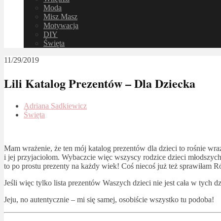
Moda
Misz Masz
Motywacja
DIY
Święta
11/29/2019
Lili Katalog Prezentów – Dla Dziecka
Adriana Sadkiewicz
Święta
Mam wrażenie, że ten mój katalog prezentów dla dzieci to rośnie wra
i jej przyjaciołom. Wybaczcie więc wszyscy rodzice dzieci młodszyc
to po prostu prezenty na każdy wiek! Coś niecoś już też sprawiłam R
Jeśli więc tylko lista prezentów Waszych dzieci nie jest cała w tyc
Jeju, no autentycznie – mi się samej, osobiście wszystko tu podoba!