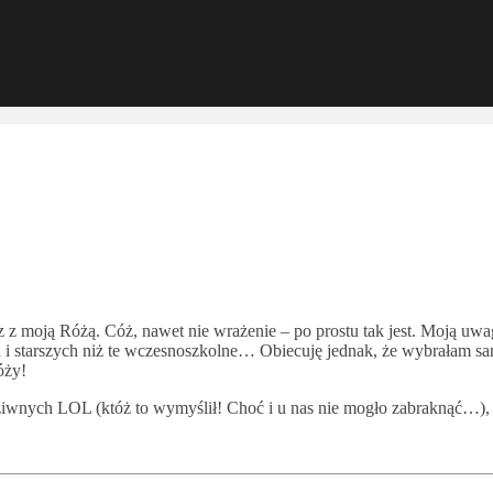
z z moją Różą. Cóż, nawet nie wrażenie – po prostu tak jest. Moją uwa
h i starszych niż te wczesnoszkolne… Obiecuję jednak, że wybrałam s
óży!
h dziwnych LOL (któż to wymyślił! Choć i u nas nie mogło zabraknąć…)