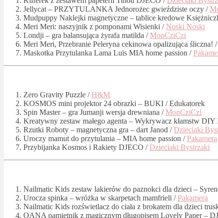
Kuferek z zestawem papeterii Tinou DJECO /
Dzieciaki Bystrz
Jellycat – PRZYTULANKA Jednorożec gwieździste oczy /
Mo
Mudpuppy Naklejki magnetyczne – tablice kredowe Księżnicz
Meri Meri: naszyjnik z pomponami Wisienki /
Noski Noski
Londji – gra balansująca żyrafa matilda /
MonCziCzi
Meri Meri, Przebranie Peleryna cekinowa opalizująca śliczna! 
Maskotka Przytulanka Lama Luis MIA home passion /
Pakame
Zero Gravity Puzzle /
H&M
KOSMOS mini projektor 24 obrazki – BUKI / Edukatorek
Spin Master – gra Jumanji wersja drewniana /
MonCziCzi
Kreatywny zestaw małego agenta – Wykrywacz kłamstw DIY
Rzutki Roboty – magnetyczna gra – dart Janod /
Dzieciaki Bys
Uroczy mamut do przytulania – MIA home passion /
Pakamera
Przybijanka Kosmos i Rakiety DJECO /
Dzieciaki Bystrzaki
Nailmatic Kids zestaw lakierów do paznokci dla dzieci – Syren
Urocza spinka – wróżka w skarpetach mamfrieli /
Pakamera
Nailmatic Kids rozświetlacz do ciała z brokatem dla dzieci tr
OANA pamiętnik z magicznym długopisem Lovely Paper – 