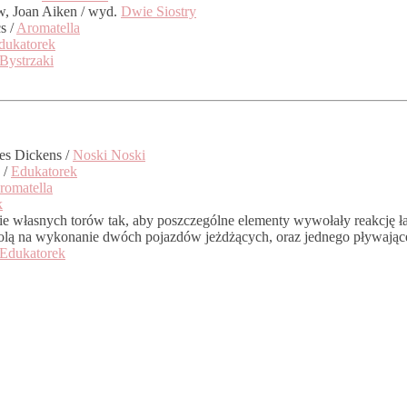
w, Joan Aiken / wyd.
Dwie Siostry
s /
Aromatella
dukatorek
 Bystrzaki
es Dickens /
Noski Noski
 /
Edukatorek
romatella
k
ie własnych torów tak, aby poszczególne elementy wywołały reakcję 
wolą na wykonanie dwóch pojazdów jeżdżących, oraz jednego pływa
Edukatorek