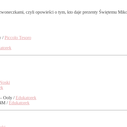
neczkami, czyli opowieści o tym, kto daje prezenty Świętemu Mikołajo
y /
Piccolo Tesoro
atorek
Noski
ek
– Ooly /
Edukatorek
 4M /
Edukatorek