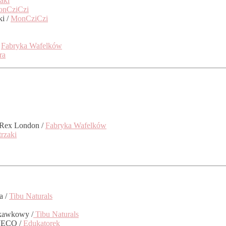
aki
nCziCzi
ki /
MonCziCzi
/
Fabryka Wafelków
ra
 Rex London /
Fabryka Wafelków
trzaki
a /
Tibu Naturals
uskawkowy /
Tibu Naturals
DJECO /
Edukatorek