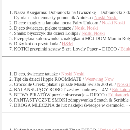
Nasza Księgarnia: Dobranocki na Gwiazdkę – Dobranocki z dzwo
Cyprian – siedemnasty pomocnik Aniołka /
Noski Noski
Djeco: magiczna lampka nocna Fairy Unicorn /
Noski Noski
Djeco świecące, piękne tatuaże /
Noski Noski
Snails: błyszczyk dla dzieci Lollips /
Noski Noski
Przepiękna kolorowanka z naklejkami MÓJ DOM Moulin Rot
Duży kot do przytulania /
H&M
KOTKI przypinki zestaw 5 szt. Lovely Paper – DJECO /
Eduk
Djeco, świecące tatuaże /
Noski Noski
Tipi dla dzieci Hippie ROOMMATE /
Westwing Now
Crocodile Creek: plakat i puzzle Miasta Świata 200 el. /
Noski 
BALANSUJĄCY ROBOT zestaw naukowy – 4M /
Edukator
BITWA PIRATÓW puzzle obserwacje – DJECO /
Edukatorek
FANTASTYCZNE SMOKI zdrapywanka Scratch & Scribble 
DROGA MLECZNA de lux naklejki świecące w ciemności –