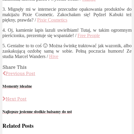
3. Mignęły mi w internecie przecudne opakowania produktów do
makijażu Pixie Cosmetic. Zakochałam się! Pędzel Kabuki też
piękny, prawda? /
Pixie Cosmetics
4. Oj, kamienie lapis lazuli uwielbiam! Tutaj, w takim ogromnym
pierścionku, prezentuje się wspaniale! /
Free People
5. Genialne to to coś 🙂 Można świnkę traktować jak wazonik, albo
zaskakującą ozdobę samą w sobie. Pełną poczucia humoru! Ze
studia Marcel Wanders /
Hive
Share This
Previous Post
Momenty idealne
Next Post
Najlepsze jesienne słodkie balsamy do ust
Related Posts