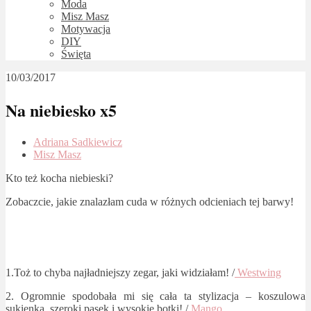
Moda
Misz Masz
Motywacja
DIY
Święta
10/03/2017
Na niebiesko x5
Adriana Sadkiewicz
Misz Masz
Kto też kocha niebieski?
Zobaczcie, jakie znalazłam cuda w różnych odcieniach tej barwy!
1.Toż to chyba najładniejszy zegar, jaki widziałam! /
Westwing
2. Ogromnie spodobała mi się cała ta stylizacja – koszulowa
sukienka, szeroki pasek i wysokie botki! /
Mango