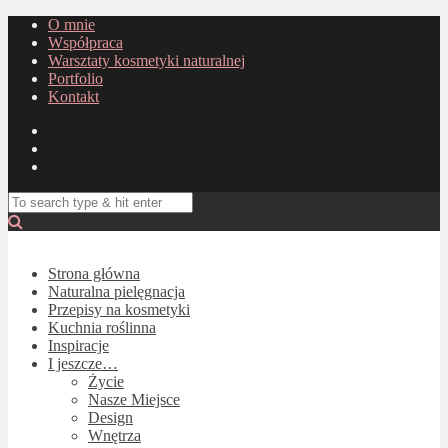
O mnie
Współpraca
Warsztaty kosmetyki naturalnej
Portfolio
Kontakt
Strona główna
Naturalna pielęgnacja
Przepisy na kosmetyki
Kuchnia roślinna
Inspiracje
I jeszcze…
Życie
Nasze Miejsce
Design
Wnętrza