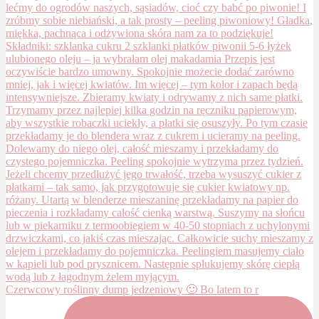
Czerwcowy roślinny dump jedzeniowy 🙂 Bo latem to r