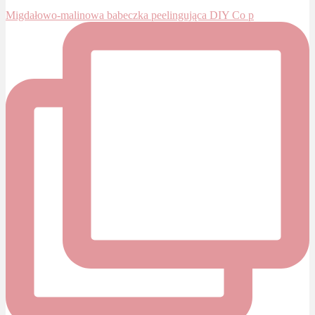
Migdałowo-malinowa babeczka peelingująca DIY Co p