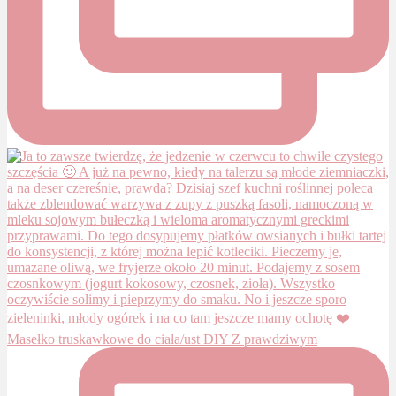
Masełko truskawkowe do ciała/ust DIY Z prawdziwym