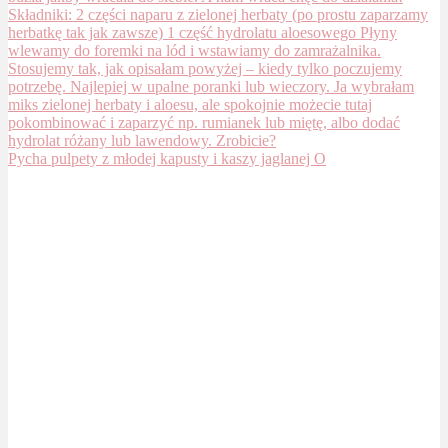
Pycha pulpety z młodej kapusty i kaszy jaglanej O