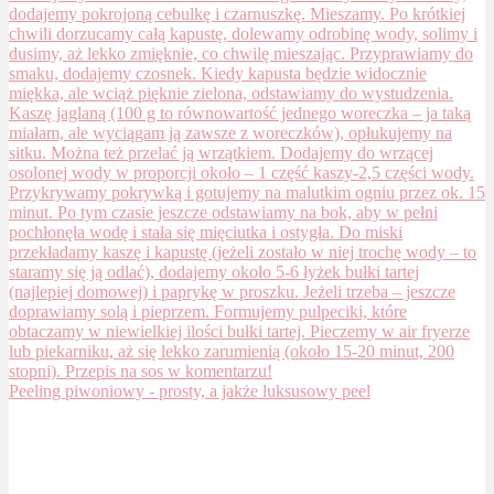
Peeling piwoniowy - prosty, a jakże luksusowy peel