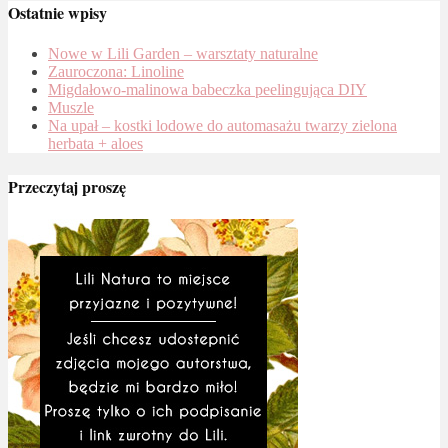
Ostatnie wpisy
Nowe w Lili Garden – warsztaty naturalne
Zauroczona: Linoline
Migdałowo-malinowa babeczka peelingująca DIY
Muszle
Na upał – kostki lodowe do automasażu twarzy zielona
herbata + aloes
Przeczytaj proszę