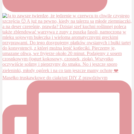
Masełko truskawkowe do ciała/ust DIY Z prawdziwym