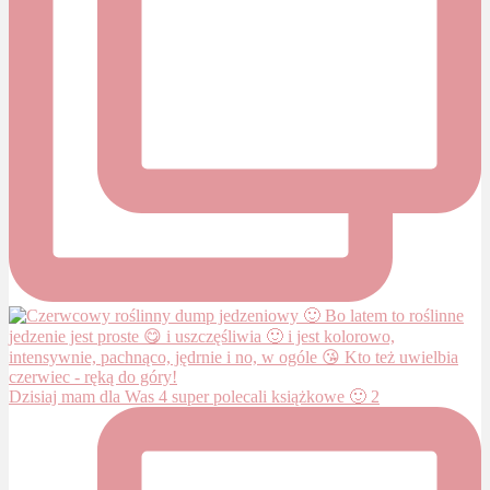
Dzisiaj mam dla Was 4 super polecali książkowe 🙂 2