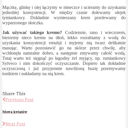
Mączkę, glinkę i olej łączymy w miseczce i ucieramy do uzyskania
jednolitej konsystencji. W między czasie dolewamy olejek
tymiankowy. Dokładnie wymieszany krem przelewamy do
wyparzonego słoiczka.
Jak używać takiego kremu?
Codziennie, rano i wieczorem,
bierzemy nieco kremu na dłoń, lekko rozrabiamy z wodą do
uzyskania konsystencji emulsji i myjemy nią twarz delikatnie
masując. Warto pozostawić go na skórze przez chwilę, aby
wchłonęła naturalne dobro, a następnie zmywamy całość wodą.
Tutaj warto też sięgnąć po łagodny żel myjący, np. rumiankowy
Sylveco i nim dokończyć oczyszczanie. Dopiero tak dokładnie
oczyszczoną i już przyjemnie nawilżoną buzię przemywamy
tonikiem i nakładamy na nią krem.
Share This
Previous Post
Mowa kwiatów
Next Post