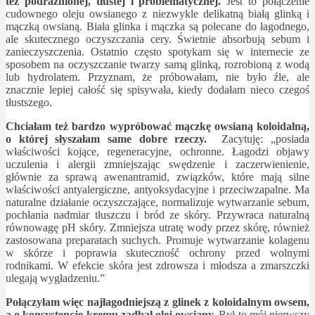
też podrażnionej, tłustej i problematycznej.
Jest to połączenie
cudownego oleju owsianego z niezwykle delikatną białą glinką i
mączką owsianą. Biała glinka i mączka są polecane do łagodnego,
ale skutecznego oczyszczania cery. Świetnie absorbują sebum i
zanieczyszczenia. Ostatnio często spotykam się w internecie ze
sposobem na oczyszczanie twarzy samą glinką, rozrobioną z wodą
lub hydrolatem. Przyznam, że próbowałam, nie było źle, ale
znacznie lepiej całość się spisywała, kiedy dodałam nieco czegoś
tłustszego.
Chciałam też bardzo wypróbować mączkę owsianą koloidalną,
o której słyszałam same dobre rzeczy.
Zacytuję: „posiada
właściwości kojące, regeneracyjne, ochronne. Łagodzi objawy
uczulenia i alergii zmniejszając swędzenie i zaczerwienienie,
głównie za sprawą awenantramid, związków, które mają silne
właściwości antyalergiczne, antyoksydacyjne i przeciwzapalne. Ma
naturalne działanie oczyszczające, normalizuje wytwarzanie sebum,
pochłania nadmiar tłuszczu i bród ze skóry. Przywraca naturalną
równowagę pH skóry. Zmniejsza utratę wody przez skórę, również
zastosowana preparatach suchych. Promuje wytwarzanie kolagenu
w skórze i poprawia skuteczność ochrony przed wolnymi
rodnikami. W efekcie skóra jest zdrowsza i młodsza a zmarszczki
ulegają wygładzeniu.”
Połączyłam więc najłagodniejszą z glinek z koloidalnym owsem,
a o konsystencję kremu zadbał olej owsiany.
Był to mój pierwszy