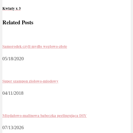
Kwiaty x 3
Related Posts
Samorodek czyli mydło węglowo-złote
05/18/2020
Super szampon ziołowo-miodowy
04/11/2018
Migdałowo-malinowa babeczka peelingująca DIY
07/13/2026