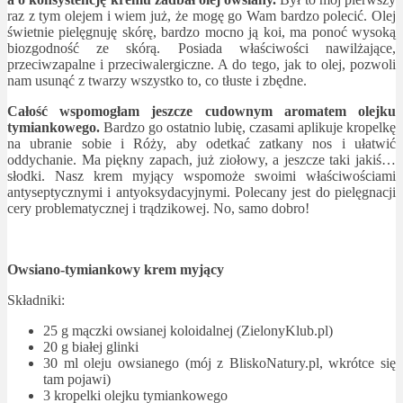
raz z tym olejem i wiem już, że mogę go Wam bardzo polecić. Olej
świetnie pielęgnuję skórę, bardzo mocno ją koi, ma ponoć wysoką
biozgodność ze skórą. Posiada właściwości nawilżające,
przeciwzapalne i przeciwalergiczne. A do tego, jak to olej, pozwoli
nam usunąć z twarzy wszystko to, co tłuste i zbędne.
Całość wspomogłam jeszcze cudownym aromatem olejku
tymiankowego.
Bardzo go ostatnio lubię, czasami aplikuje kropelkę
na ubranie sobie i Róży, aby odetkać zatkany nos i ułatwić
oddychanie. Ma piękny zapach, już ziołowy, a jeszcze taki jakiś…
słodki. Nasz krem myjący wspomoże swoimi właściwościami
antyseptycznymi i antyoksydacyjnymi. Polecany jest do pielęgnacji
cery problematycznej i trądzikowej. No, samo dobro!
Owsiano-tymiankowy krem myjący
Składniki:
25 g mączki owsianej koloidalnej (ZielonyKlub.pl)
20 g białej glinki
30 ml oleju owsianego (mój z BliskoNatury.pl, wkrótce się
tam pojawi)
3 kropelki olejku tymiankowego