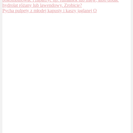
Pycha pulpety z młodej kapusty i kaszy jaglanej O