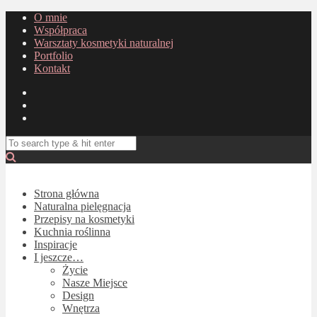
O mnie
Współpraca
Warsztaty kosmetyki naturalnej
Portfolio
Kontakt
Strona główna
Naturalna pielęgnacja
Przepisy na kosmetyki
Kuchnia roślinna
Inspiracje
I jeszcze…
Życie
Nasze Miejsce
Design
Wnętrza