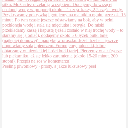
Peeling piwoniowy - prosty, a jakże luksusowy peel