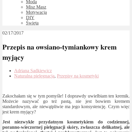
Moda
Misz Masz
Motywacja
DIY
Święta
02/17/2017
Przepis na owsiano-tymiankowy krem
myjący
Adriana Sadkiewicz
Naturalna pielęgnacja
,
Przepisy na kosmetyki
Zakochałam się w tym pomyśle! I doprawdy uwielbiam ten kremik.
Możecie nazywać go też pastą, nie jest bowiem kremem
standardowym, ale niewątpliwie ma jego konsystencję. Czym więc
jest krem myjący?
Jest niezwykle przydatnym kosmetykiem do codziennej,
poranno-wieczornej pielęgnacji skóry, zwłaszcza delikatnej, ale