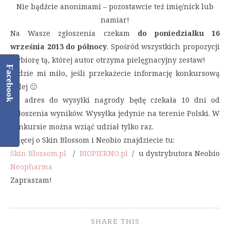
Nie bądźcie anonimami – pozostawcie też imię/nick lub
namiar!
Na Wasze zgłoszenia czekam
do poniedziałku 16
września 2013 do północy
. Spośród wszystkich propozycji
wybiorę tą, której autor otrzyma pielęgnacyjny zestaw!
Facebook
Będzie mi miło, jeśli przekażecie informację konkursową
dalej 🙂
Na adres do wysyłki nagrody będę czekała 10 dni od
ogłoszenia wyników. Wysyłka jedynie na terenie Polski. W
konkursie można wziąć udział tylko raz.
Więcej o Skin Blossom i Neobio znajdziecie tu:
Skin Blossom.pl
/
BIOPIEKNO.pl
/ u dystrybutora Neobio
Neopharma
Zapraszam!
SHARE THIS