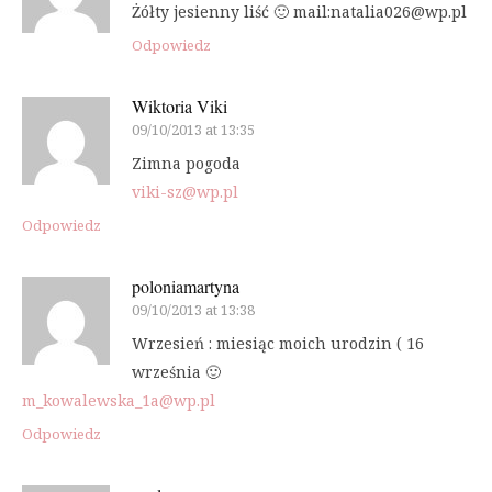
Żółty jesienny liść 🙂 mail:natalia026@wp.pl
Odpowiedz
Wiktoria Viki
09/10/2013 at 13:35
Zimna pogoda
viki-sz@wp.pl
Odpowiedz
poloniamartyna
09/10/2013 at 13:38
Wrzesień : miesiąc moich urodzin ( 16
września 🙂
m_kowalewska_1a@wp.pl
Odpowiedz