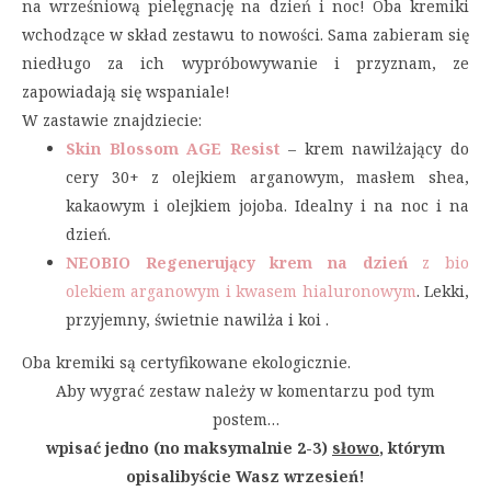
na wrześniową pielęgnację na dzień i noc! Oba kremiki
wchodzące w skład zestawu to nowości. Sama zabieram się
niedługo za ich wypróbowywanie i przyznam, ze
zapowiadają się wspaniale!
W zastawie znajdziecie:
Skin Blossom AGE Resist
– krem nawilżający do
cery 30+ z olejkiem arganowym, masłem shea,
kakaowym i olejkiem jojoba. Idealny i na noc i na
dzień.
NEOBIO Regenerujący krem na dzień
z bio
olekiem arganowym i kwasem hialuronowym
. Lekki,
przyjemny, świetnie nawilża i koi .
Oba kremiki są certyfikowane ekologicznie.
Aby wygrać zestaw należy w komentarzu pod tym
postem…
wpisać jedno (no maksymalnie 2-3)
słowo
, którym
opisalibyście Wasz wrzesień!