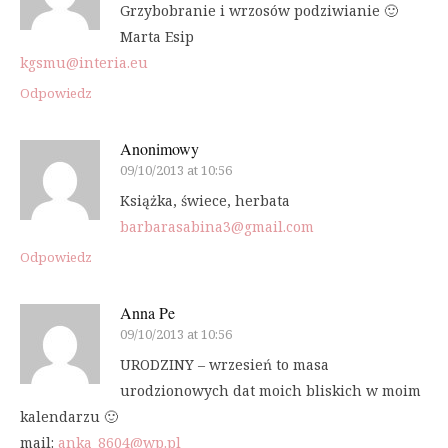
Grzybobranie i wrzosów podziwianie 🙂
Marta Esip
kgsmu@interia.eu
Odpowiedz
Anonimowy
09/10/2013 at 10:56
Książka, świece, herbata
barbarasabina3@gmail.com
Odpowiedz
Anna Pe
09/10/2013 at 10:56
URODZINY – wrzesień to masa
urodzionowych dat moich bliskich w moim
kalendarzu 🙂
mail:
anka_8604@wp.pl