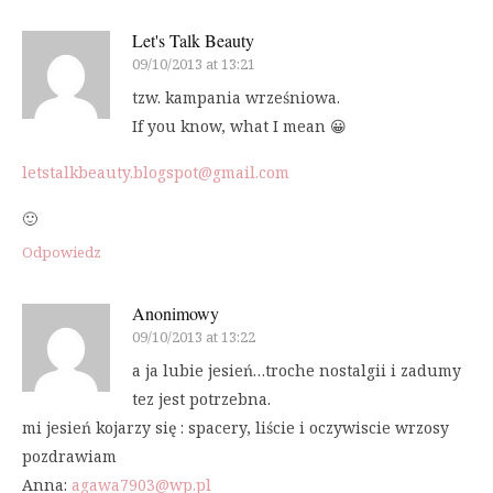
Let's Talk Beauty
09/10/2013 at 13:21
tzw. kampania wrześniowa.
If you know, what I mean 😀
letstalkbeauty.blogspot@gmail.com
🙂
Odpowiedz
Anonimowy
09/10/2013 at 13:22
a ja lubie jesień…troche nostalgii i zadumy
tez jest potrzebna.
mi jesień kojarzy się : spacery, liście i oczywiscie wrzosy
pozdrawiam
Anna:
agawa7903@wp.pl