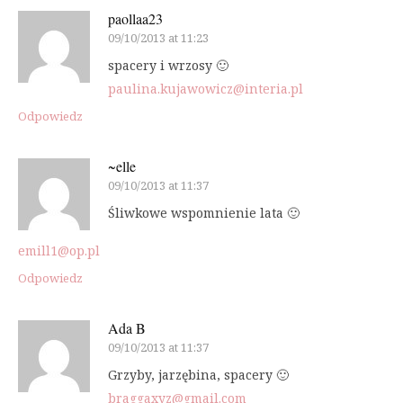
paollaa23
09/10/2013 at 11:23
spacery i wrzosy 🙂
paulina.kujawowicz@interia.pl
Odpowiedz
~elle
09/10/2013 at 11:37
Śliwkowe wspomnienie lata 🙂
emill1@op.pl
Odpowiedz
Ada B
09/10/2013 at 11:37
Grzyby, jarzębina, spacery 🙂
braggaxyz@gmail.com