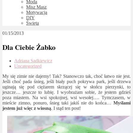
Moda
Misz Masz
Motywacja
DIY
Święta
01/15/2013
Dla Ciebie Żabko
Adriana Sadkiewicz
Uncategorized
My się zimie nie dajemy! Tak? Stanowczo tak, choć łatwo nie jest.
Jeśli choć pada śnieg, jeśli biały puch pokrywa park, jeśli drzewa
uginają się pod ciężarem skrzącej się w słońcu pierzynki, to
jeszcze… jeszcze to lubię. I wyobrażam sobie, że jestem gdzieś
poza miastem. Na wsi spokojnej, wsi wesołej…. Tymczasem, w
mieście zimno, ponuro, śnieg taki jakiś nie do końca…
Myślami
jestem już więc z wiosną
. I stąd ten post!