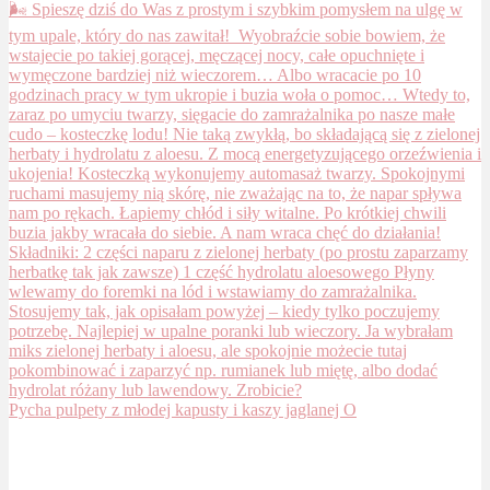
Pycha pulpety z młodej kapusty i kaszy jaglanej O