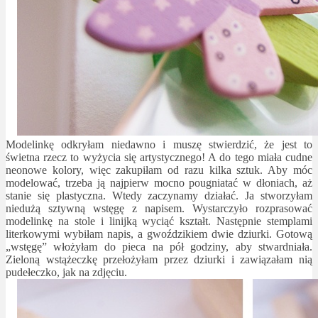
Modelinkę odkryłam niedawno i muszę stwierdzić, że jest to
świetna rzecz to wyżycia się artystycznego! A do tego miała cudne
neonowe kolory, więc zakupiłam od razu kilka sztuk. Aby móc
modelować, trzeba ją najpierw mocno pougniatać w dłoniach, aż
stanie się plastyczna. Wtedy zaczynamy działać. Ja stworzyłam
niedużą sztywną wstęgę z napisem. Wystarczyło rozprasować
modelinkę na stole i linijką wyciąć kształt. Następnie stemplami
literkowymi wybiłam napis, a gwoździkiem dwie dziurki. Gotową
„wstęgę” włożyłam do pieca na pół godziny, aby stwardniała.
Zieloną wstążeczkę przełożyłam przez dziurki i zawiązałam nią
pudełeczko, jak na zdjęciu.