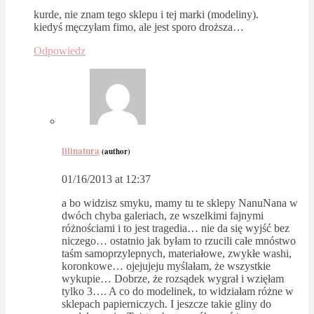
kurde, nie znam tego sklepu i tej marki (modeliny).
kiedyś męczyłam fimo, ale jest sporo droższa…
Odpowiedz
lilinatura
(author)
01/16/2013 at 12:37
a bo widzisz smyku, mamy tu te sklepy NanuNana w
dwóch chyba galeriach, ze wszelkimi fajnymi
różnościami i to jest tragedia… nie da się wyjść bez
niczego… ostatnio jak byłam to rzucili całe mnóstwo
taśm samoprzylepnych, materiałowe, zwykłe washi,
koronkowe… ojejujeju myślałam, że wszystkie
wykupie… Dobrze, że rozsądek wygrał i wzięłam
tylko 3…. A co do modelinek, to widziałam różne w
sklepach papierniczych. I jeszcze takie gliny do