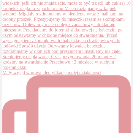
Mały wgląd w nową identyfikację mojej działalności