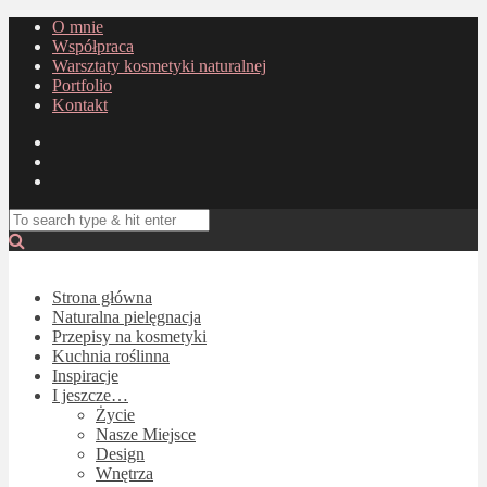
O mnie
Współpraca
Warsztaty kosmetyki naturalnej
Portfolio
Kontakt
Strona główna
Naturalna pielęgnacja
Przepisy na kosmetyki
Kuchnia roślinna
Inspiracje
I jeszcze…
Życie
Nasze Miejsce
Design
Wnętrza