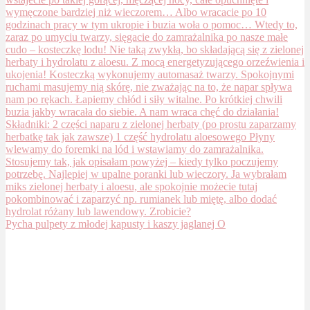
Pycha pulpety z młodej kapusty i kaszy jaglanej O