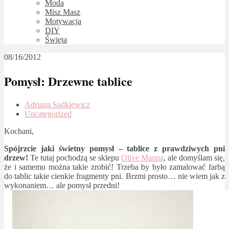
Moda
Misz Masz
Motywacja
DIY
Święta
08/16/2012
Pomysł: Drzewne tablice
Adriana Sadkiewicz
Uncategorized
Kochani,
Spójrzcie jaki świetny pomysł – tablice z prawdziwych pni
drzew!
Te tutaj pochodzą se sklepu
Olive Manna
, ale domyślam się,
że i samemu można takie zrobić! Trzeba by było zamalować farbą
do tablic takie cienkie fragmenty pni. Brzmi prosto… nie wiem jak z
wykonaniem… ale pomysł przedni!