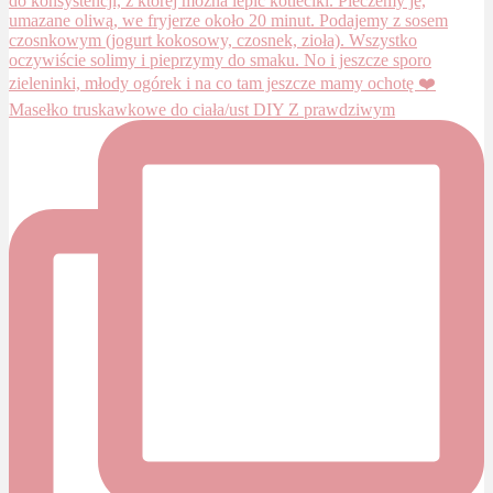
Masełko truskawkowe do ciała/ust DIY Z prawdziwym