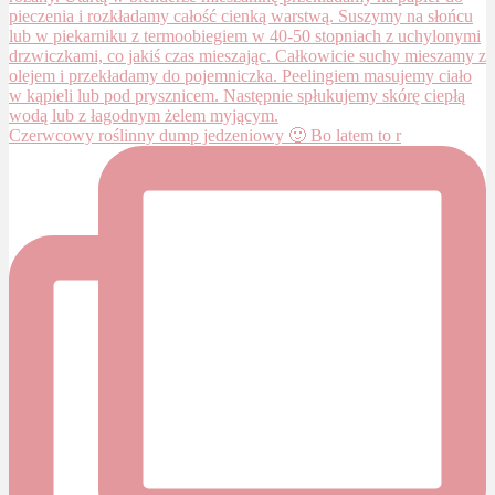
Czerwcowy roślinny dump jedzeniowy 🙂 Bo latem to r