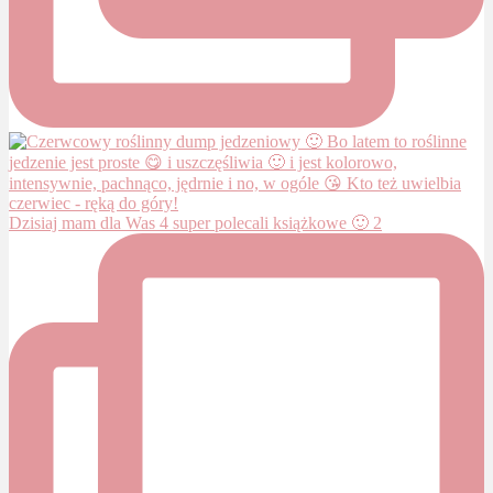
Dzisiaj mam dla Was 4 super polecali książkowe 🙂 2