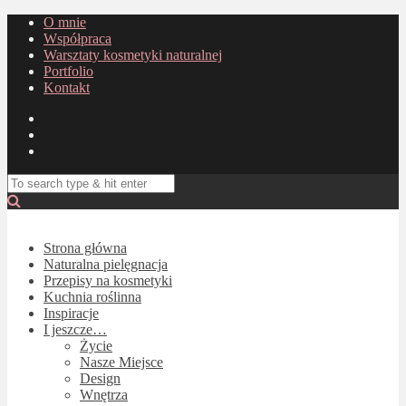
O mnie
Współpraca
Warsztaty kosmetyki naturalnej
Portfolio
Kontakt
Strona główna
Naturalna pielęgnacja
Przepisy na kosmetyki
Kuchnia roślinna
Inspiracje
I jeszcze…
Życie
Nasze Miejsce
Design
Wnętrza