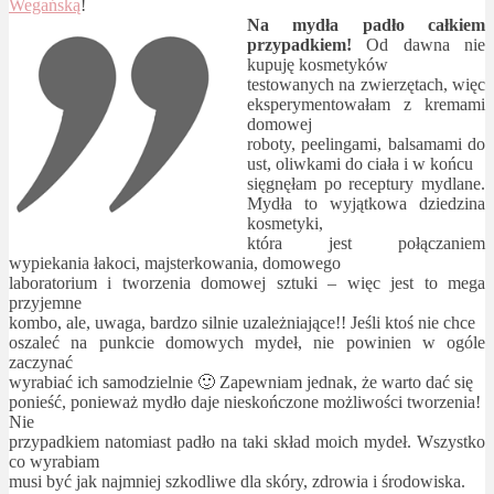
Wegańską
!
Na mydła padło całkiem
przypadkiem!
Od dawna nie
kupuję kosmetyków
testowanych na zwierzętach, więc
eksperymentowałam z kremami
domowej
roboty, peelingami, balsamami do
ust, oliwkami do ciała i w końcu
sięgnęłam po receptury mydlane.
Mydła to wyjątkowa dziedzina
kosmetyki,
która jest połączaniem
wypiekania łakoci, majsterkowania, domowego
laboratorium i tworzenia domowej sztuki – więc jest to mega
przyjemne
kombo, ale, uwaga, bardzo silnie uzależniające!! Jeśli ktoś nie chce
oszaleć na punkcie domowych mydeł, nie powinien w ogóle
zaczynać
wyrabiać ich samodzielnie 🙂 Zapewniam jednak, że warto dać się
ponieść, ponieważ mydło daje nieskończone możliwości tworzenia!
Nie
przypadkiem natomiast padło na taki skład moich mydeł. Wszystko
co wyrabiam
musi być jak najmniej szkodliwe dla skóry, zdrowia i środowiska.