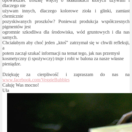
opowiedzieć troszkę więcej o składnikach których używam i
dlaczego nie
używam innych, dlaczego kolorowe zioła i glinki, zamiast
chemicznie
pozyskiwanych proszków? Ponieważ produkcja współczesnych
pigmentów jest
ogromnie szkodliwa dla środowiska, wód gruntowych i dla nas
samych.
Chciałabym aby choć jeden „ktoś” zatrzymał się w chwili refleksji,
a
potem zaczął szukać informacji na temat tego, jak nas przemysł
kosmetyczny (i spożywczy) truje i robi w balona za nasze własne
pieniądze.
Dziękuję za cierpliwość i zapraszam do nas na
www.facebook.com/VeggieBubbles
Całuję Was mocno!
Ula