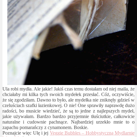
Ula robi mydła. Ale jakie! Jakiś czas temu dostałam od niej maila, że
chciałaby mi kilka tych swoich mydełek przesłać. Cóż, oczywiście,
że się zgodziłam. Dawno to było, ale mydełka nie zniknęły gdzieś w
czeluściach szafki łazienkowej. O nie! One sprawiły naprawdę dużo
radości, bo musicie wiedzieć, że są to jedne z najlepszych mydeł,
jakie używałam. Bardzo bardzo przyjemnie tłuściutkie, całkowicie
naturalne i cudownie pachnące. Najbardziej urzekło mnie to o
zapachu pomarańczy z cynamonem. Boskie.
Poznajcie więc Ulę i jej
Veggie Bubbles – Hobbystyczną Mydlarnię