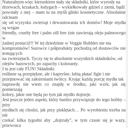
Naturalnym więc kierunkiem stały się składniki, które wyrosły na
drzewach, krzakach, łodygach – wykiełkowały gdzieś z ziemi, bądź
powstały z niej – mam tu na myśli glinki kosmetyczne. Absolutnie
odcinam
się od wyzysku zwierząt i dewastowania ich domów! Moje mydła
są wegan
friendly, cruelty free i palm oill free (nie zawierają oleju palmowego
w
żadnej postaci)!!! W tej dziedzinie w Veggie Bubbles nie ma
kompromisów! Surowce i półprodukty pochodzą od dostawców nie
testujących
na zwierzętach. Tyczy się to absolutnie wszystkich składników, od
olejów bazowych, po zapachy i koloranty.
I tu jest cały FUN! Składniki
roślinne są przepiękne, ale i kapryśne, lubią płatać figle i nie
przejmować się założeniami twórcy. Krojąc każdą porcję mydła tak
naprawdę nie wiem co znajdę w środku, jaki wzór, jak się
pomieszają
kolory, jakie one będą po tym jak mydło dojrzeje.
Jest jeszcze jeden aspekt, który bardzo przywiązuje do tego hobby –
przy
mydłach się chodzi, jak przy pisklętach… Po wyrobieniu trzeba na
nie
czekać kilka tygodni aby „dojrzały”, w tym czasie się je waży,
przewraca