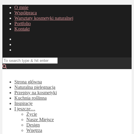
O mnie
Współpraca
Warsztaty kosmetyki naturalnej
Portfolio
Kontakt
Strona główna
Naturalna pielęgnacja
Przepisy na kosmetyki
Kuchnia roślinna
Inspiracje
I jeszcze…
Życie
Nasze Miejsce
Design
Wnętrza