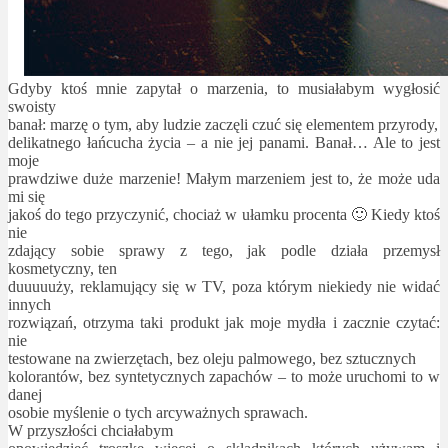
Gdyby ktoś mnie zapytał o marzenia, to musiałabym wygłosić
swoisty
banał: marzę o tym, aby ludzie zaczęli czuć się elementem przyrody,
delikatnego łańcucha życia – a nie jej panami. Banał… Ale to jest
moje
prawdziwe duże marzenie! Małym marzeniem jest to, że może uda
mi się
jakoś do tego przyczynić, chociaż w ułamku procenta 🙂 Kiedy ktoś
nie
zdający sobie sprawy z tego, jak podle działa przemysł
kosmetyczny, ten
duuuuuży, reklamujący się w TV, poza którym niekiedy nie widać
innych
rozwiązań, otrzyma taki produkt jak moje mydła i zacznie czytać:
nie
testowane na zwierzętach, bez oleju palmowego, bez sztucznych
kolorantów, bez syntetycznych zapachów – to może uruchomi to w
danej
osobie myślenie o tych arcyważnych sprawach.
W przyszłości chciałabym