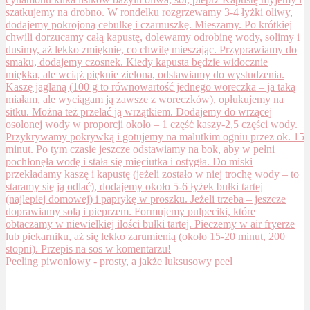
Peeling piwoniowy - prosty, a jakże luksusowy peel