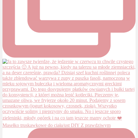
Masełko truskawkowe do ciała/ust DIY Z prawdziwym