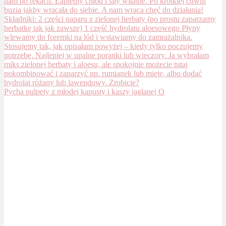
Pycha pulpety z młodej kapusty i kaszy jaglanej O