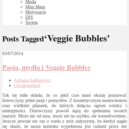
Moda
Misz Masz
Motywacja
DIY
Święta
‘Veggie Bubbles’
Posts Tagged
03/07/2014
Pasja, mydła i Veggie Bubbles
Adriana Sadkiewicz
Uncategorized
Tak się miło składa, że co jakiś czas mam okazję poznawać
dziewczyny pełne pasji i pomysłów. Z kosmetycznym nastawieniem
oraz wielkimi planami, do których dołącza ogrom wiedzy i
umiejętności. Dziewczyny powoli dążą do spełniania swoich
marzeń. Może nie od razu, może nie na szybko, ale konsekwentnie.
Jeszcze pewnie nie raz o wielu z nich usłyszymy, bo kiedyś nagle
się okaże, że nasza łazienka wypełniona jest cudami przez nie