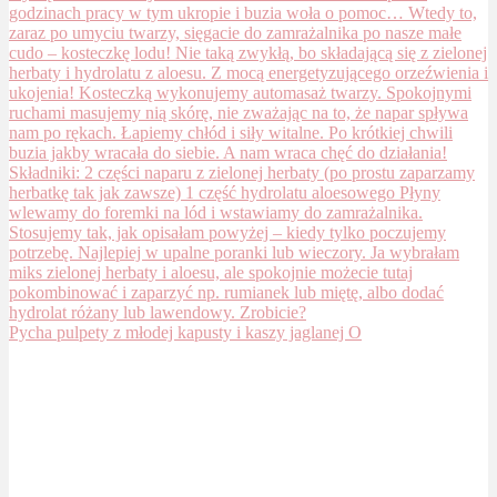
Pycha pulpety z młodej kapusty i kaszy jaglanej O