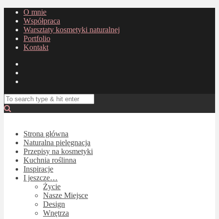
O mnie
Współpraca
Warsztaty kosmetyki naturalnej
Portfolio
Kontakt
Strona główna
Naturalna pielęgnacja
Przepisy na kosmetyki
Kuchnia roślinna
Inspiracje
I jeszcze…
Życie
Nasze Miejsce
Design
Wnętrza