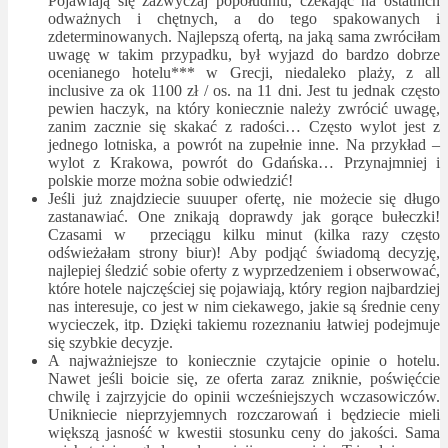
Pojawiają się zazwyczaj popołudniu, czekając na ostatnich
odważnych i chętnych, a do tego spakowanych i
zdeterminowanych. Najlepszą ofertą, na jaką sama zwróciłam
uwagę w takim przypadku, był wyjazd do bardzo dobrze
ocenianego hotelu*** w Grecji, niedaleko plaży, z all
inclusive za ok 1100 zł / os. na 11 dni. Jest tu jednak często
pewien haczyk, na który koniecznie należy zwrócić uwagę,
zanim zacznie się skakać z radości… Często wylot jest z
jednego lotniska, a powrót na zupełnie inne. Na przykład –
wylot z Krakowa, powrót do Gdańska… Przynajmniej i
polskie morze można sobie odwiedzić!
Jeśli już znajdziecie suuuper ofertę, nie możecie się długo
zastanawiać. One znikają doprawdy jak gorące bułeczki!
Czasami w przeciągu kilku minut (kilka razy często
odświeżałam strony biur)! Aby podjąć świadomą decyzję,
najlepiej śledzić sobie oferty z wyprzedzeniem i obserwować,
które hotele najczęściej się pojawiają, który region najbardziej
nas interesuje, co jest w nim ciekawego, jakie są średnie ceny
wycieczek, itp. Dzięki takiemu rozeznaniu łatwiej podejmuje
się szybkie decyzje.
A najważniejsze to koniecznie czytajcie opinie o hotelu.
Nawet jeśli boicie się, ze oferta zaraz zniknie, poświęćcie
chwilę i zajrzyjcie do opinii wcześniejszych wczasowiczów.
Unikniecie nieprzyjemnych rozczarowań i będziecie mieli
większą jasność w kwestii stosunku ceny do jakości. Sama