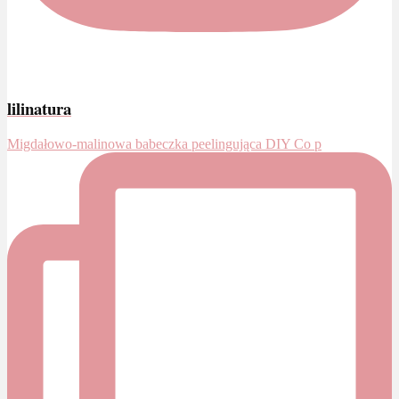
lilinatura
Migdałowo-malinowa babeczka peelingująca DIY Co p