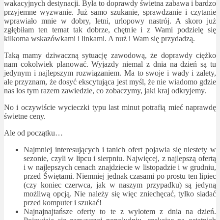
wakacyjnych destynacji. Była to doprawdy świetna zabawa i bardzo
przyjemne wyzwanie. Już samo szukanie, sprawdzanie i czytanie
wprawiało mnie w dobry, letni, urlopowy nastrój. A skoro już
zgłębiłam ten temat tak dobrze, chętnie i z Wami podzielę się
kilkoma wskazówkami i linkami. A nuż i Wam się przydadzą.
Taką mamy dziwaczną sytuację zawodową, że doprawdy ciężko
nam cokolwiek planować. Wyjazdy niemal z dnia na dzień są tu
jedynym i najlepszym rozwiązaniem. Ma to swoje i wady i zalety,
ale przyznam, że dosyć ekscytująca jest myśl, że nie wiadomo gdzie
nas los tym razem zawiedzie, co zobaczymy, jaki kraj odkryjemy.
No i oczywiście wycieczki typu last minut potrafią mieć naprawdę
świetne ceny.
Ale od początku…
Najmniej interesujących i tanich ofert pojawia się niestety w
sezonie, czyli w lipcu i sierpniu. Najwięcej, z najlepszą ofertą
i w najlepszych cenach znajdziecie w listopadzie i w grudniu,
przed Świętami. Niemniej jednak czasami po prostu ten lipiec
(czy koniec czerwca, jak w naszym przypadku) są jedyną
możliwą opcją. Nie należy się więc zniechęcać, tylko siadać
przed komputer i szukać!
Najnajnajtańsze oferty to te z wylotem z dnia na dzień.