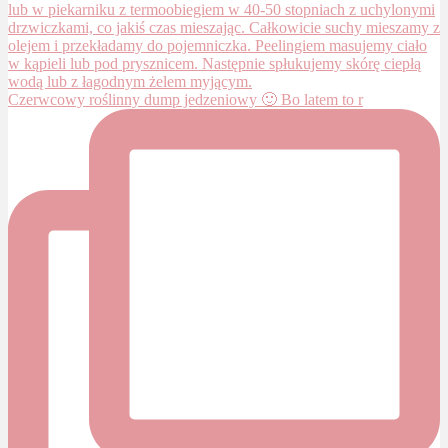
Czerwcowy roślinny dump jedzeniowy 🙂 Bo latem to r