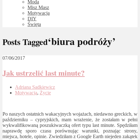
Moda
Misz Masz
Motywacja
DIY
Święta
‘biura podróży’
Posts Tagged
07/06/2017
Jak ustrzelić last minute?
Adriana Sadkiewicz
Motywacja
,
Życie
Po naszych ostatnich wakacyjnych wojażach, niedawno greckich, w
październiku – cypryjskich, mam wrażenie, że zostałam w pełni
wykwalifikowaną poszukiwaczką ofert typu last minute. Spędziłam
naprawdę sporo czasu porównując warunki, poznając strony,
miejsca, hotele, opinie. Zwiedziłam z Google Earth niejeden zakątek