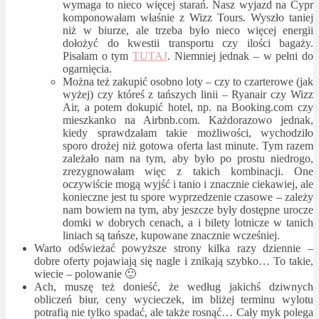
wymaga to nieco więcej starań. Nasz wyjazd na Cypr
komponowałam właśnie z Wizz Tours. Wyszło taniej
niż w biurze, ale trzeba było nieco więcej energii
dołożyć do kwestii transportu czy ilości bagaży.
Pisałam o tym
TUTAJ
. Niemniej jednak – w pełni do
ogarnięcia.
Można też zakupić osobno loty – czy to czarterowe (jak
wyżej) czy któreś z tańszych linii – Ryanair czy Wizz
Air, a potem dokupić hotel, np. na Booking.com czy
mieszkanko na Airbnb.com. Każdorazowo jednak,
kiedy sprawdzałam takie możliwości, wychodziło
sporo drożej niż gotowa oferta last minute. Tym razem
zależało nam na tym, aby było po prostu niedrogo,
zrezygnowałam więc z takich kombinacji. One
oczywiście mogą wyjść i tanio i znacznie ciekawiej, ale
konieczne jest tu spore wyprzedzenie czasowe – zależy
nam bowiem na tym, aby jeszcze były dostępne urocze
domki w dobrych cenach, a i bilety lotnicze w tanich
liniach są tańsze, kupowane znacznie wcześniej.
Warto odświeżać powyższe strony kilka razy dziennie –
dobre oferty pojawiają się nagle i znikają szybko… To takie,
wiecie – polowanie 🙂
Ach, muszę też donieść, że według jakichś dziwnych
obliczeń biur, ceny wycieczek, im bliżej terminu wylotu
potrafią nie tylko spadać, ale także rosnąć… Cały myk polega