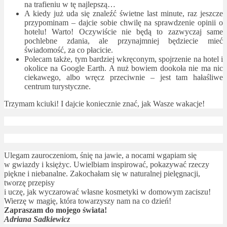
na trafieniu w tę najlepszą…
A kiedy już uda się znaleźć świetne last minute, raz jeszcze
przypominam – dajcie sobie chwilę na sprawdzenie opinii o
hotelu! Warto! Oczywiście nie będą to zazwyczaj same
pochlebne zdania, ale przynajmniej będziecie mieć
świadomość, za co płacicie.
Polecam także, tym bardziej wkręconym, spojrzenie na hotel i
okolice na Google Earth. A nuż bowiem dookoła nie ma nic
ciekawego, albo wręcz przeciwnie – jest tam hałaśliwe
centrum turystyczne.
Trzymam kciuki! I dajcie koniecznie znać, jak Wasze wakacje!
Ulegam zauroczeniom, śnię na jawie, a nocami wgapiam się
w gwiazdy i księżyc. Uwielbiam inspirować, pokazywać rzeczy
piękne i niebanalne. Zakochałam się w naturalnej pielęgnacji,
tworzę przepisy
i uczę, jak wyczarować własne kosmetyki w domowym zaciszu!
Wierzę w magię, która towarzyszy nam na co dzień!
Zapraszam do mojego świata!
Adriana Sadkiewicz