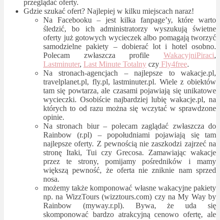
przeglądać oferty.
Gdzie szukać ofert? Najlepiej w kilku miejscach naraz!
Na Facebooku – jest kilka fanpage’y, które warto
śledzić, bo ich administratorzy wyszukują świetne
oferty już gotowych wycieczek albo pomagają tworzyć
samodzielne pakiety – dobierać lot i hotel osobno.
Polecam zwłaszcza profile
WakacyjniPiraci
,
Lastminuter
,
Last Minute Totalny
czy
Fly4free
.
Na stronach-agencjach – najlepsze to wakacje.pl,
travelplanet.pl, fly.pl, lastminuter.pl. Wiele z obiektów
tam się powtarza, ale czasami pojawiają się unikatowe
wycieczki. Osobiście najbardziej lubię wakacje.pl, na
których to od razu można się wczytać w sprawdzone
opinie.
Na stronach biur – polecam zaglądać zwłaszcza do
Rainbow (r.pl) – popołudniami pojawiają się tam
najlepsze oferty. Z pewnością nie zaszkodzi zajrzeć na
stronę Itaki, Tui czy Grecosa. Zamawiając wakacje
przez te strony, pomijamy pośredników i mamy
większą pewność, że oferta nie zniknie nam sprzed
nosa.
możemy także komponować własne wakacyjne pakiety
np. na WizzTours (wizztours.com) czy na My Way by
Rainbow (myway.r.pl). Bywa, że uda się
skomponować bardzo atrakcyjną cenowo ofertę, ale