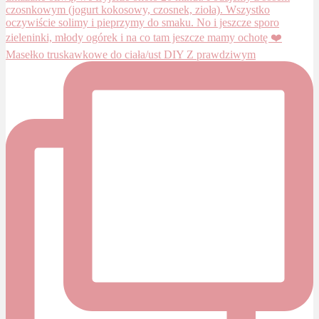
Masełko truskawkowe do ciała/ust DIY Z prawdziwym