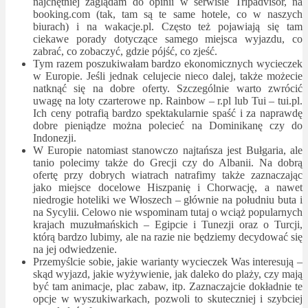
najchętniej zaglądam do opinii w serwisie Tripadvisor, na
booking.com (tak, tam są te same hotele, co w naszych
biurach) i na wakacje.pl. Często też pojawiają się tam
ciekawe porady dotyczące samego miejsca wyjazdu, co
zabrać, co zobaczyć, gdzie pójść, co zjeść.
Tym razem poszukiwałam bardzo ekonomicznych wycieczek
w Europie. Jeśli jednak celujecie nieco dalej, także możecie
natknąć się na dobre oferty. Szczególnie warto zwrócić
uwagę na loty czarterowe np. Rainbow – r.pl lub Tui – tui.pl.
Ich ceny potrafią bardzo spektakularnie spaść i za naprawdę
dobre pieniądze można polecieć na Dominikanę czy do
Indonezji.
W Europie natomiast stanowczo najtańsza jest Bułgaria, ale
tanio polecimy także do Grecji czy do Albanii. Na dobrą
ofertę przy dobrych wiatrach natrafimy także zaznaczając
jako miejsce docelowe Hiszpanię i Chorwację, a nawet
niedrogie hoteliki we Włoszech – głównie na południu buta i
na Sycylii. Celowo nie wspominam tutaj o wciąż popularnych
krajach muzułmańskich – Egipcie i Tunezji oraz o Turcji,
którą bardzo lubimy, ale na razie nie będziemy decydować się
na jej odwiedzenie.
Przemyślcie sobie, jakie warianty wycieczek Was interesują –
skąd wyjazd, jakie wyżywienie, jak daleko do plaży, czy mają
być tam animacje, plac zabaw, itp. Zaznaczajcie dokładnie te
opcje w wyszukiwarkach, pozwoli to skuteczniej i szybciej