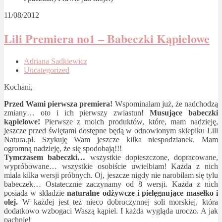
11/08/2012
Lili Premiera no1 – Babeczki Kąpielowe
Adriana Sadkiewicz
Uncategorized
Kochani,
Przed Wami pierwsza premiera!
Wspominałam już, że nadchodzą
zmiany… oto i ich pierwszy zwiastun!
Musujące babeczki
kąpielowe!
Pierwsze z moich produktów, które, mam nadzieję,
jeszcze przed świętami dostępne będą w odnowionym sklepiku Lili
Natura.pl. Szykuję Wam jeszcze kilka niespodzianek. Mam
ogromną nadzieję, że się spodobają!!!
Tymczasem babeczki…
wszystkie dopieszczone, dopracowane,
wypróbowane… wszystkie osobiście uwielbiam! Każda z nich
miała kilka wersji próbnych. Oj, jeszcze nigdy nie narobiłam się tylu
babeczek… Ostatecznie zaczynamy od 8 wersji. Każda z nich
posiada w składzie
naturalne odżywcze i pielęgnujące masełko i
olej.
W każdej jest też nieco dobroczynnej soli morskiej, która
dodatkowo wzbogaci Waszą kąpiel. I każda wygląda uroczo. A jak
pachnie!