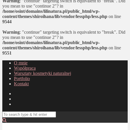
Warning
: "continue" targeting switch is equivalent to "break". Did
you mean to use "continue 2"? in
/home/osint/domains/lilinatura.pl/public_html/wp-
content/themes/shiroihana/lib/vendor/lessphp/less.php
on line
9544
Warning
: "continue" targeting switch is equivalent to "break". Did
you mean to use "continue 2"? in
/home/osint/domains/lilinatura.pl/public_html/wp-
content/themes/shiroihana/lib/vendor/lessphp/less.php
on line
9551
O mnie
Współpraca
Warsztaty kosmetyki naturalnej
Portfolio
Kontakt