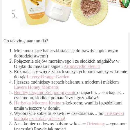
Co tak zimę nam umila?
Moje musujące babeczki stają się doprawdy kąpielowym
dobrodziejstwem:)
Połączenie olejów morelowego i ze słodkich migdałów w
Olejku do masażu i kąpieli
Aromavedic Fleur’s
Rozbrajający wręcz zapach soczystych pomarańczy w kremie
do rąk
Lavery Orange Garden
I jeszcze cudniejszy zapach balsamu z miodem i mlekiem
Lavera Honey Moments
Bentley Organic Żel pod prysznic
o zapachu… słuchajcie…
cynamonu, słodkiej pomarańczy i goździków!
Herbatka Mleczna Kraina
z kokosem, wanilia i goździkami
umila wieczory w domku
Wyobraźcie sobie truskawki w czekoladzie… bo
Truskawki
kochają czekoladę mleczną!
A na koniec cudowny balsam w kostce
Orientany
– cynamon
i paczula:) Prawie jak moje:)