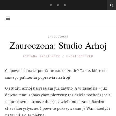
04/07/2023
Zauroczona: Studio Arhoj
ADRIANA SADKIEWICZ
UNCATEGORIZED
Co powiecie na super fajne zauroczenie? Takie, które od
samego patrzenia poprawia nastrój?
O studiu Arhoj usłyszałam już dawno. A w zasadzie – już
dawno temu zobaczyłam pierwszy raz dzieła pochodzące z
tej pracowni – urocze duszki z wielkimi oczami. Bardzo
charakterystyczne. I pewnie pokazywałam je Wam kiedyś i
tu w Lili. Bo są piękne!