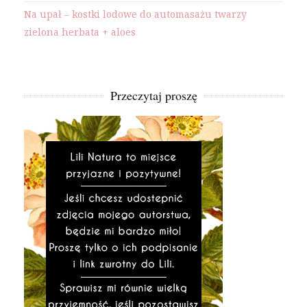
Na upał – kostki lodowe do automasażu twarzy
zielona herbata + aloes
Przeczytaj proszę