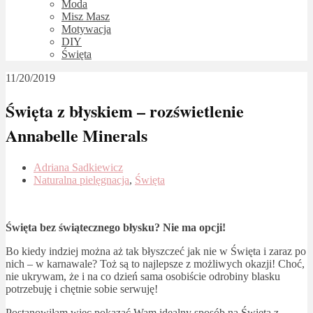
Moda
Misz Masz
Motywacja
DIY
Święta
11/20/2019
Święta z błyskiem – rozświetlenie
Annabelle Minerals
Adriana Sadkiewicz
Naturalna pielęgnacja
,
Święta
Święta bez świątecznego błysku? Nie ma opcji!
Bo kiedy indziej można aż tak błyszczeć jak nie w Święta i zaraz po
nich – w karnawale? Toż są to najlepsze z możliwych okazji! Choć,
nie ukrywam, że i na co dzień sama osobiście odrobiny blasku
potrzebuję i chętnie sobie serwuję!
Postanowiłam więc pokazać Wam idealny sposób na Święta z