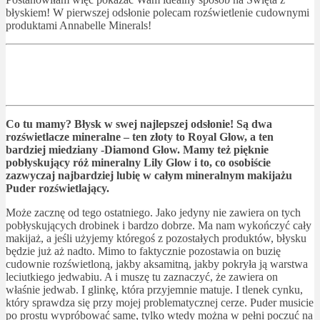
błyskiem! W pierwszej odsłonie polecam rozświetlenie cudownymi
produktami Annabelle Minerals!
Co tu mamy? Błysk w swej najlepszej odsłonie! Są dwa
rozświetlacze mineralne – ten złoty to Royal Glow, a ten
bardziej miedziany -Diamond Glow. Mamy też pięknie
pobłyskujący róż mineralny Lily Glow i to, co osobiście
zazwyczaj najbardziej lubię w całym mineralnym makijażu
Puder rozświetlający.
Może zacznę od tego ostatniego. Jako jedyny nie zawiera on tych
pobłyskujących drobinek i bardzo dobrze. Ma nam wykończyć cały
makijaż, a jeśli użyjemy któregoś z pozostałych produktów, błysku
będzie już aż nadto. Mimo to faktycznie pozostawia on buzię
cudownie rozświetloną, jakby aksamitną, jakby pokryła ją warstwa
leciutkiego jedwabiu. A i muszę tu zaznaczyć, że zawiera on
właśnie jedwab. I glinkę, która przyjemnie matuje. I tlenek cynku,
który sprawdza się przy mojej problematycznej cerze. Puder musicie
po prostu wypróbować same, tylko wtedy można w pełni poczuć na