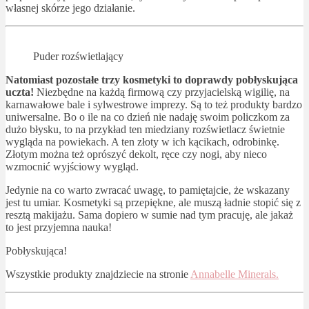
własnej skórze jego działanie.
Puder rozświetlający
Natomiast pozostałe trzy kosmetyki to doprawdy pobłyskująca
uczta!
Niezbędne na każdą firmową czy przyjacielską wigilię, na
karnawałowe bale i sylwestrowe imprezy. Są to też produkty bardzo
uniwersalne. Bo o ile na co dzień nie nadaję swoim policzkom za
dużo błysku, to na przykład ten miedziany rozświetlacz świetnie
wygląda na powiekach. A ten złoty w ich kącikach, odrobinkę.
Złotym można też oprószyć dekolt, ręce czy nogi, aby nieco
wzmocnić wyjściowy wygląd.
Jedynie na co warto zwracać uwagę, to pamiętajcie, że wskazany
jest tu umiar. Kosmetyki są przepiękne, ale muszą ładnie stopić się z
resztą makijażu. Sama dopiero w sumie nad tym pracuję, ale jakaż
to jest przyjemna nauka!
Pobłyskująca!
Wszystkie produkty znajdziecie na stronie
Annabelle Minerals.