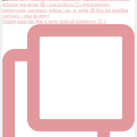
Dzisiaj mam dla Was 4 super polecali książkowe 🙂 2