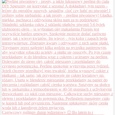
Czerwcowy roślinny dump jedzeniowy 🙂 Bo latem to r