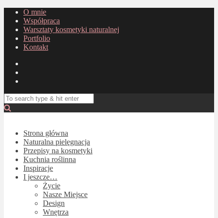
O mnie
Współpraca
Warsztaty kosmetyki naturalnej
Portfolio
Kontakt
Strona główna
Naturalna pielęgnacja
Przepisy na kosmetyki
Kuchnia roślinna
Inspiracje
I jeszcze…
Życie
Nasze Miejsce
Design
Wnętrza