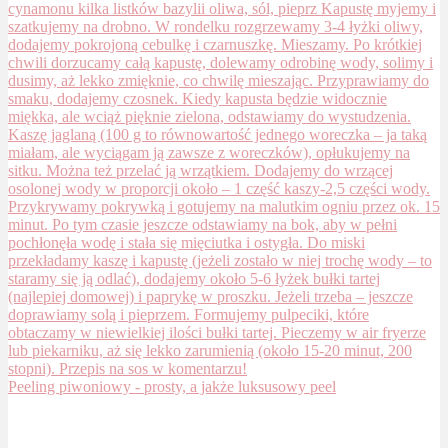
Peeling piwoniowy - prosty, a jakże luksusowy peel