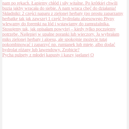
Pycha pulpety z młodej kapusty i kaszy jaglanej O