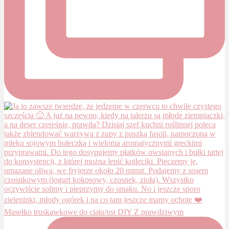
Masełko truskawkowe do ciała/ust DIY Z prawdziwym