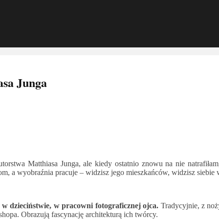
asa Junga
autorstwa Matthiasa Junga, ale kiedy ostatnio znowu na nie natrafi
m, a wyobraźnia pracuje – widzisz jego mieszkańców, widzisz siebie w
 w dzieciństwie, w pracowni fotograficznej ojca.
Tradycyjnie, z noż
opa. Obrazują fascynację architekturą ich twórcy.