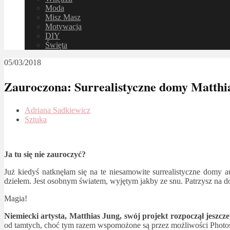
Moda
Misz Masz
Motywacja
DIY
Święta
05/03/2018
Zauroczona: Surrealistyczne domy Matthi
Adriana Sadkiewicz
Sztuka
Ja tu się nie zauroczyć?
Już kiedyś natknęłam się na te niesamowite surrealistyczne domy 
dziełem. Jest osobnym światem, wyjętym jakby ze snu. Patrzysz na do
Magia!
Niemiecki artysta, Matthias Jung, swój projekt rozpoczął jeszcze
od tamtych, choć tym razem wspomożone są przez możliwości Photosh