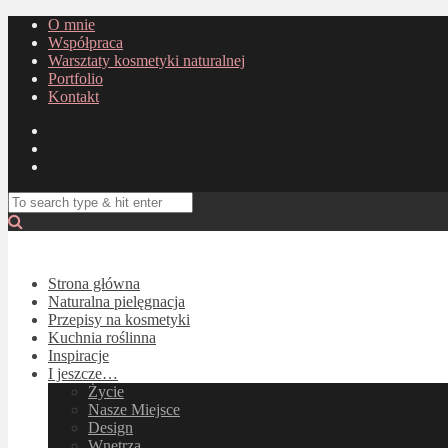
O mnie
Współpraca
Warsztaty kosmetyki naturalnej
Portfolio
Kontakt
Strona główna
Naturalna pielęgnacja
Przepisy na kosmetyki
Kuchnia roślinna
Inspiracje
I jeszcze…
Życie
Nasze Miejsce
Design
Wnętrza