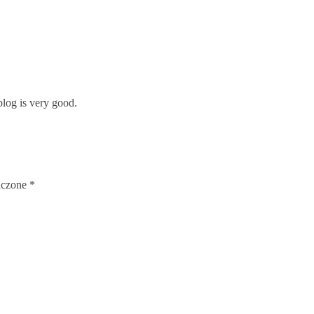
blog is very good.
aczone
*