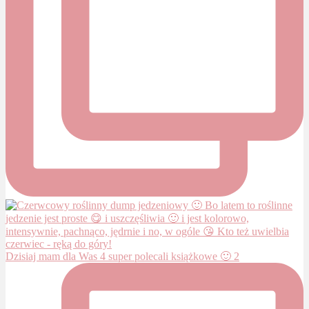
Dzisiaj mam dla Was 4 super polecali książkowe 🙂 2