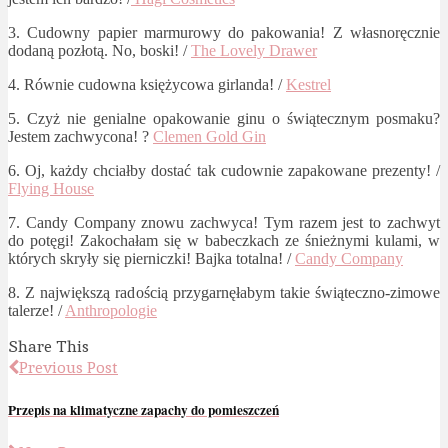
3. Cudowny papier marmurowy do pakowania! Z własnoręcznie
dodaną pozłotą. No, boski! /
The Lovely Drawer
4. Równie cudowna księżycowa girlanda! /
Kestrel
5. Czyż nie genialne opakowanie ginu o świątecznym posmaku?
Jestem zachwycona! ?
Clemen Gold Gin
6. Oj, każdy chciałby dostać tak cudownie zapakowane prezenty! /
Flying House
7. Candy Company znowu zachwyca! Tym razem jest to zachwyt
do potęgi! Zakochałam się w babeczkach ze śnieżnymi kulami, w
których skryły się pierniczki! Bajka totalna! /
Candy Company
8. Z największą radością przygarnęłabym takie świąteczno-zimowe
talerze! /
Anthropologie
Share This
Previous Post
Przepis na klimatyczne zapachy do pomieszczeń