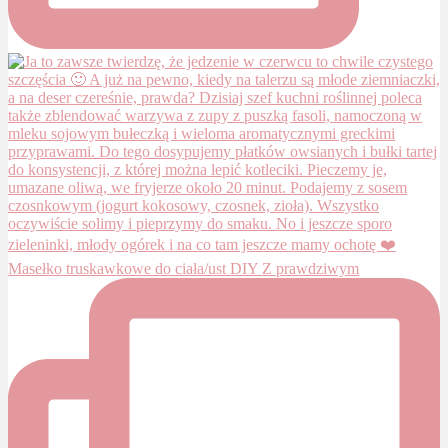
Masełko truskawkowe do ciała/ust DIY Z prawdziwym