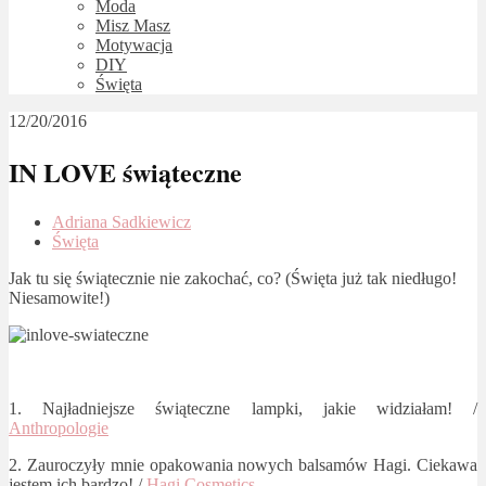
Moda
Misz Masz
Motywacja
DIY
Święta
12/20/2016
IN LOVE świąteczne
Adriana Sadkiewicz
Święta
Jak tu się świątecznie nie zakochać, co? (Święta już tak niedługo!
Niesamowite!)
1. Najładniejsze świąteczne lampki, jakie widziałam! /
Anthropologie
2. Zauroczyły mnie opakowania nowych balsamów Hagi. Ciekawa
jestem ich bardzo! /
Hagi Cosmetics