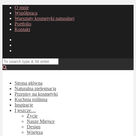
O mnie
Współpraca
Warsztaty kosmetyki naturalnej
Portfolio
Kontakt
Strona główna
Naturalna pielęgnacja
Przepisy na kosmetyki
Kuchnia roślinna
Inspiracje
I jeszcze…
Życie
Nasze Miejsce
Design
Wnętrza