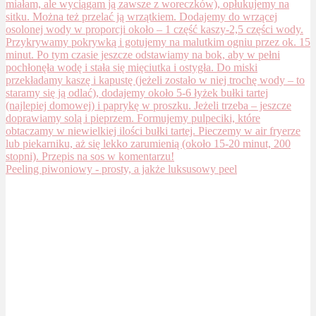
Peeling piwoniowy - prosty, a jakże luksusowy peel