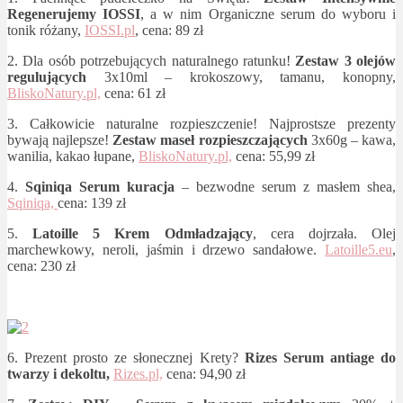
Regenerujemy IOSSI
, a w nim Organiczne serum do wyboru i
tonik różany,
IOSSI.pl
, cena: 89 zł
2. Dla osób potrzebujących naturalnego ratunku!
Zestaw 3 olejów
regulujących
3x10ml – krokoszowy, tamanu, konopny,
BliskoNatury.pl,
cena: 61 zł
3. Całkowicie naturalne rozpieszczenie! Najprostsze prezenty
bywają najlepsze!
Zestaw maseł rozpieszczających
3x60g – kawa,
wanilia, kakao łupane,
BliskoNatury.pl,
cena: 55,99 zł
4.
Sqiniqa Serum kuracja
– bezwodne serum z masłem shea,
Sqiniqa,
cena: 139 zł
5.
Latoille 5 Krem Odmładzający
, cera dojrzała. Olej
marchewkowy, neroli, jaśmin i drzewo sandałowe.
Latoille5.eu
,
cena: 230 zł
6. Prezent prosto ze słonecznej Krety?
Rizes
Serum antiage do
twarzy i dekoltu,
Rizes.pl,
cena: 94,90 zł