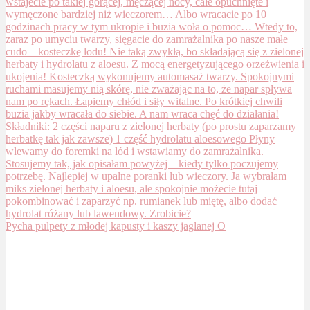
Pycha pulpety z młodej kapusty i kaszy jaglanej O