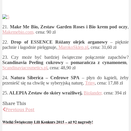
21.
Make Me Bio, Zestaw Garden Roses i Bio krem pod oczy
,
Makemebio.com,
cena: 90 zł
22.
Drop of ESSENCE Różany olejek arganowy
– pięknie
pachnie i łagodnie pielęgnuje,
MarokoSklep.pl
, cena: 31,60 zł
23. Czy może być bardziej świąteczne połączenie zapachów?
Scandinavia Peeling cukrowy – pomarańcza z cynamonem
,
Scandinaviacosmetics.pl
, cena: 48,90 zł
24.
Natura Siberica – Cedrowe SPA
– płyn do kąpieli, żeby
przenieść się na chwilę w syberyjską naturę,
Triny
, cena: 17,88 zł
25.
ALEPIA Zestaw do skóry wrażliwej,
Biolander,
cena: 394 zł
Share This
Previous Post
Wielki Świąteczny Lili Konkurs 2015 – aż 92 nagrody!