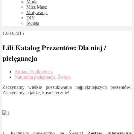
Moda
Misz Masz
Motywacja
DIY
Święta
12/03/2015
Lili Katalog Prezentów: Dla niej /
pielęgnacja
Adriana Sadkiewicz
Naturalna pielęgnacja
,
Święta
Zaczynamy wielkie poszukiwania najpiękniejszych prezentów!
Zaczynamy, a jakże, kosmetycznie!
1. Pachnące pudełeczko na Święta!
Zestaw Intensywnie