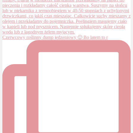
Czerwcowy roślinny dump jedzeniowy 🙂 Bo latem to r