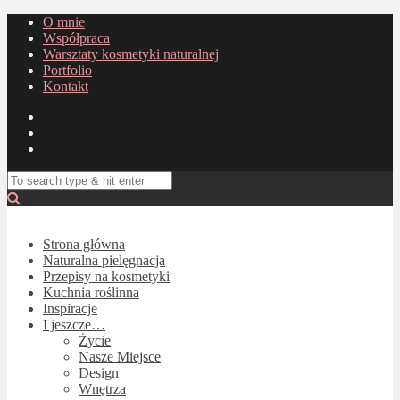
O mnie
Współpraca
Warsztaty kosmetyki naturalnej
Portfolio
Kontakt
Strona główna
Naturalna pielęgnacja
Przepisy na kosmetyki
Kuchnia roślinna
Inspiracje
I jeszcze…
Życie
Nasze Miejsce
Design
Wnętrza