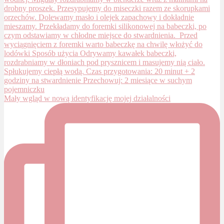
Mały wgląd w nową identyfikację mojej działalności