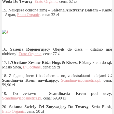
Woda Do Twarzy
,
Erato Organic,
cena: 62 zł
15. Najlepsza ochrona zimą –
Saisona Arktyczny Balsam
– Karite
– Argan,
Erato Organic,
cena: 32 zł
16.
Saisona Regenerujący Olejek do ciała
– ostatnio mój
ulubiony!
Erato Organic,
cena: 77 zł
17.
L’Occitane Zestaw Róża Hugs & Kisses,
Różany krem do rąk
Masło Shea,
L’Occitane,
cena: 59 zł
18. Z figami, lnem i baobabem… no, z ekstraktami i olejami 🙂
Scandinavia Krem nawilżający
,
Scandinaviacosmetics.pl,
cena:
59,90 zł
19. Do zestawu –
Scandinavia Krem pod oczy
,
Scandinaviacosmetics.pl
, cena: 69,90 zł
20.
Saisona Świeży Żel Zmywający Do Twarzy
, Seria Blask,
Erato Organic
, cena: 50 zł