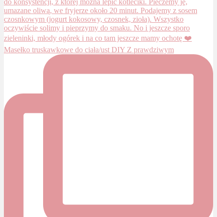
Masełko truskawkowe do ciała/ust DIY Z prawdziwym