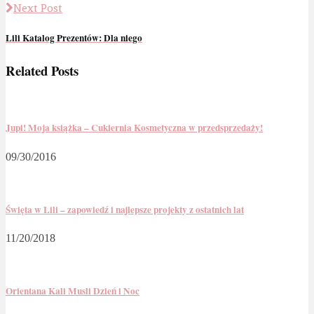
Next Post
Lili Katalog Prezentów: Dla niego
Related Posts
Jupi! Moja książka – Cukiernia Kosmetyczna w przedsprzedaży!
09/30/2016
Święta w Lili – zapowiedź i najlepsze projekty z ostatnich lat
11/20/2018
Orientana Kali Musli Dzień i Noc