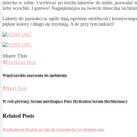
dziecko w sobie. I wylewać po trochę lakierów do miski, pozwalać i
żeby wyschło. I gotowe! Najpiękniejsza na świecie miseczka na biżu
Lakiery do paznokci w ogóle dają ogromne możliwości kreatywnego w
piękne kolory i długo się trzymają. A ile przy tym radości!
Share This
Previous Post
Wnętrzarskie marzenia do spełnienia
Next Post
W roli głównej: Serum nawilżające Pure Hydration Serum Herbfarmacy
Related Posts
Wielkanocne figurki na jaja do ściągnięcia i wydrukowania