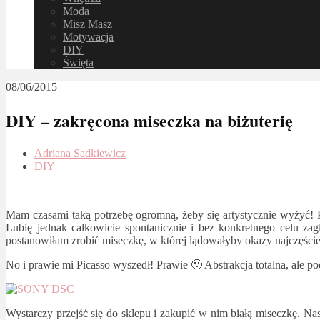
Moda
Misz Masz
Motywacja
DIY
Święta
08/06/2015
DIY – zakręcona miseczka na biżuterię
Adriana Sadkiewicz
DIY
Mam czasami taką potrzebę ogromną, żeby się artystycznie wyżyć! Pot
Lubię jednak całkowicie spontanicznie i bez konkretnego celu za
postanowiłam zrobić miseczkę, w której lądowałyby okazy najczęściej
No i prawie mi Picasso wyszedł! Prawie 🙂 Abstrakcja totalna, ale p
Wystarczy przejść się do sklepu i zakupić w nim białą miseczkę. Na