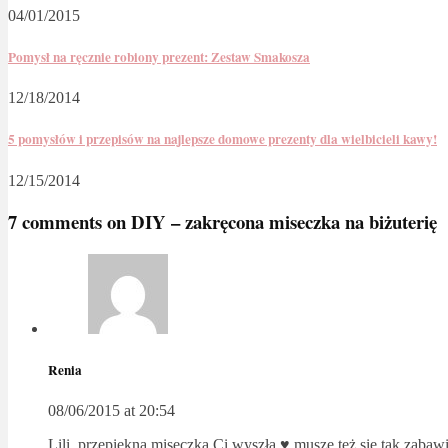
04/01/2015
Pomysł na ręcznie robiony prezent: Zestaw Smakosza
12/18/2014
5 pomysłów i przepisów na najlepsze domowe prezenty dla wielbicieli kawy!
12/15/2014
7 comments on
DIY – zakręcona miseczka na biżuterię
Renia
08/06/2015 at 20:54
Lili, przepiękna miseczka Ci wyszła ♥ muszę też się tak zabaw