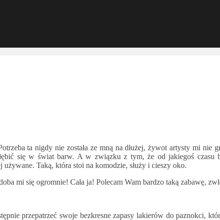
rzeba ta nigdy nie została ze mną na dłużej, żywot artysty mi nie gro
głębić się w świat barw. A w związku z tym, że od jakiegoś czasu
 używane. Taką, która stoi na komodzie, służy i cieszy oko.
odoba mi się ogromnie! Cała ja! Polecam Wam bardzo taką zabawę, zwłas
stępnie przepatrzeć swoje bezkresne zapasy lakierów do paznokci, kt