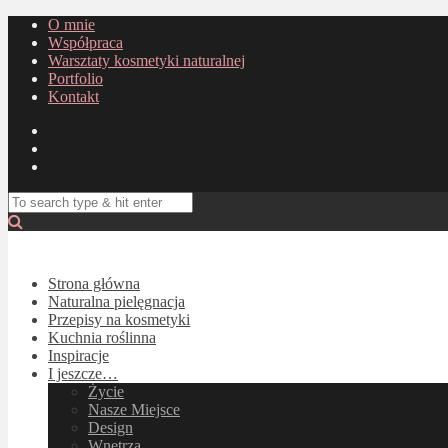
O mnie
Współpraca
Warsztaty kosmetyki naturalnej
Portfolio
Kontakt
Strona główna
Naturalna pielęgnacja
Przepisy na kosmetyki
Kuchnia roślinna
Inspiracje
I jeszcze…
Życie
Nasze Miejsce
Design
Wnętrza