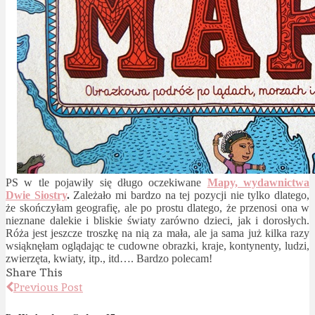
PS w tle pojawiły się długo oczekiwane
Mapy, wydawnictwa
Dwie Siostry
.
Zależało mi bardzo na tej pozycji nie tylko dlatego,
że skończyłam geografię, ale po prostu dlatego, że przenosi ona w
nieznane dalekie i bliskie światy zarówno dzieci, jak i dorosłych.
Róża jest jeszcze troszkę na nią za mała, ale ja sama już kilka razy
wsiąknęłam oglądając te cudowne obrazki, kraje, kontynenty, ludzi,
zwierzęta, kwiaty, itp., itd…. Bardzo polecam!
Share This
Previous Post