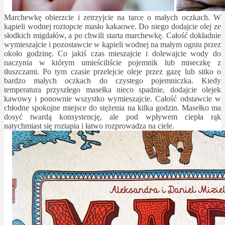
Marchewkę obierzcie i zetrzyjcie na tarce o małych oczkach. W
kąpieli wodnej roztopcie masło kakaowe. Do niego dodajcie olej ze
słodkich migdałów, a po chwili starta marchewkę. Całość dokładnie
wymieszajcie i pozostawcie w kąpieli wodnej na małym ogniu przez
około godzinę. Co jakiś czas mieszajcie i dolewajcie wody do
naczynia w którym umieściliście pojemnik lub miseczkę z
tłuszczami. Po tym czasie przelejcie oleje przez gazę lub sitko o
bardzo małych oczkach do czystego pojemniczka. Kiedy
temperatura przyszłego masełka nieco spadnie, dodajcie olejek
kawowy i ponownie wszystko wymieszajcie. Całość odstawcie w
chłodne spokojne miejsce do stężenia na kilka godzin. Masełko ma
dosyć twardą konsystencję, ale pod wpływem ciepła rąk
natychmiast się roztapia i łatwo rozprowadza na ciele.