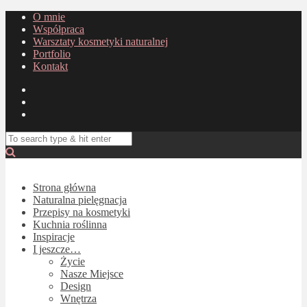
O mnie
Współpraca
Warsztaty kosmetyki naturalnej
Portfolio
Kontakt
Strona główna
Naturalna pielęgnacja
Przepisy na kosmetyki
Kuchnia roślinna
Inspiracje
I jeszcze…
Życie
Nasze Miejsce
Design
Wnętrza