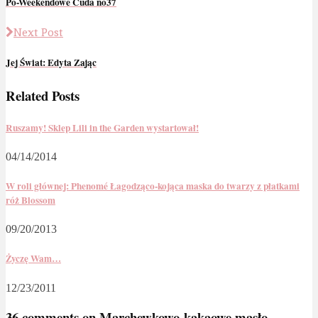
Po-Weekendowe Cuda no37
Next Post
Jej Świat: Edyta Zając
Related Posts
Ruszamy! Sklep Lili in the Garden wystartował!
04/14/2014
W roli głównej: Phenomé Łagodząco-kojąca maska do twarzy z płatkami
róż Blossom
09/20/2013
Życzę Wam…
12/23/2011
36 comments on
Marchewkowo-kakaowe masło