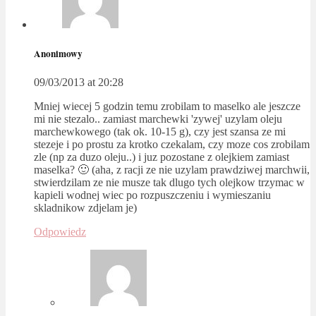
Anonimowy
09/03/2013 at 20:28
Mniej wiecej 5 godzin temu zrobilam to maselko ale jeszcze
mi nie stezalo.. zamiast marchewki 'zywej' uzylam oleju
marchewkowego (tak ok. 10-15 g), czy jest szansa ze mi
stezeje i po prostu za krotko czekalam, czy moze cos zrobilam
zle (np za duzo oleju..) i juz pozostane z olejkiem zamiast
maselka? 🙂 (aha, z racji ze nie uzylam prawdziwej marchwii,
stwierdzilam ze nie musze tak dlugo tych olejkow trzymac w
kapieli wodnej wiec po rozpuszczeniu i wymieszaniu
skladnikow zdjelam je)
Odpowiedz