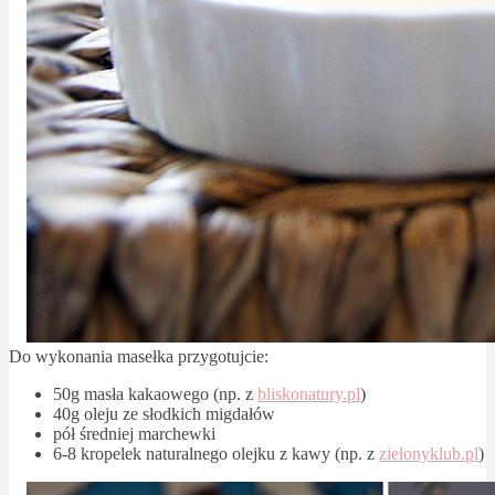
Do wykonania masełka przygotujcie:
50g masła kakaowego (np. z
bliskonatury.pl
)
40g oleju ze słodkich migdałów
pół średniej marchewki
6-8 kropelek naturalnego olejku z kawy (np. z
zielonyklub.pl
)