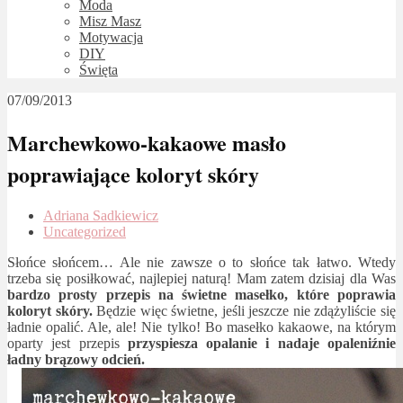
Moda
Misz Masz
Motywacja
DIY
Święta
07/09/2013
Marchewkowo-kakaowe masło
poprawiające koloryt skóry
Adriana Sadkiewicz
Uncategorized
Słońce słońcem… Ale nie zawsze o to słońce tak łatwo. Wtedy
trzeba się posiłkować, najlepiej naturą! Mam zatem dzisiaj dla Was
bardzo prosty przepis na świetne masełko, które poprawia
koloryt skóry.
Będzie więc świetne, jeśli jeszcze nie zdążyliście się
ładnie opalić. Ale, ale! Nie tylko! Bo masełko kakaowe, na którym
oparty jest przepis
przyspiesza opalanie i nadaje opaleniźnie
ładny brązowy odcień.