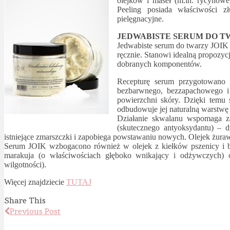
olejków i maseł (m.in. rycynowe
Peeling posiada właściwości z
pielęgnacyjne.
JEDWABISTE SERUM DO T
Jedwabiste serum do twarzy JOIK
ręcznie. Stanowi idealną propozycj
dobranych komponentów.
Recepturę serum przygotowano 
bezbarwnego, bezzapachowego i t
powierzchni skóry. Dzięki tem
odbudowuje jej naturalną warstwę
Działanie skwalanu wspomaga z
(skutecznego antyoksydantu) – dz
istniejące zmarszczki i zapobiega powstawaniu nowych. Olejek żuraw
Serum JOIK wzbogacono również w olejek z kiełków pszenicy i bo
marakuja (o właściwościach głęboko wnikający i odżywczych) or
wilgotności).
Więcej znajdziecie
TUTAJ
Share This
Previous Post