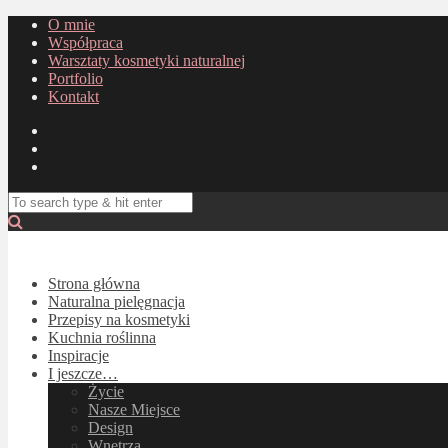
O mnie
Współpraca
Warsztaty kosmetyki naturalnej
Portfolio
Kontakt
Strona główna
Naturalna pielęgnacja
Przepisy na kosmetyki
Kuchnia roślinna
Inspiracje
I jeszcze…
Życie
Nasze Miejsce
Design
Wnętrza