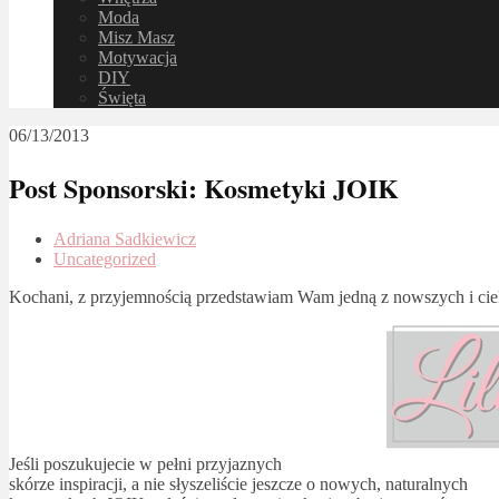
Moda
Misz Masz
Motywacja
DIY
Święta
06/13/2013
Post Sponsorski: Kosmetyki JOIK
Adriana Sadkiewicz
Uncategorized
Kochani, z przyjemnością przedstawiam Wam jedną z nowszych i c
Jeśli poszukujecie w pełni przyjaznych
skórze inspiracji, a nie słyszeliście jeszcze o nowych, naturalnych