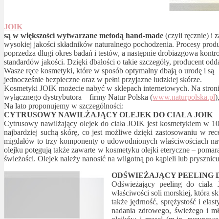
JOIK
są w większości wytwarzane metodą hand-made
(czyli ręcznie) i 
wysokiej jakości składników naturalnego pochodzenia. Procesy prod
poprzedza długi okres badań i testów, a następnie drobiazgowa kontr
standardów jakości. Dzięki dbałości o takie szczegóły, producent odd
Wasze ręce kosmetyki, które w sposób optymalny dbają o urodę i są
jednocześnie bezpieczne oraz w pełni przyjazne ludzkiej skórze.
Kosmetyki JOIK możecie nabyć w sklepach internetowych. Na stron
wyłącznego dystrybutora – firmy Natur Polska (
www.naturpolska.pl
)
Na lato proponujemy w szczególności:
CYTRUSOWY NAWILŻAJĄCY OLEJEK DO CIAŁA JOIK
Cytrusowy nawilżający olejek do ciała JOIK jest kosmetykiem w 1
najbardziej suchą skórę, co jest możliwe dzięki zastosowaniu w re
migdałów to trzy komponenty o udowodnionych właściwościach nawi
olejku potęgują także zawarte w kosmetyku olejki eteryczne – poma
świeżości. Olejek należy nanosić na wilgotną po kąpieli lub prysznic
ODŚWIEŻAJĄCY PEELING D
Odświeżający peeling do ciała
właściwości soli morskiej, która 
także jędrność, sprężystość i ela
nadania zdrowego, świeżego i mł