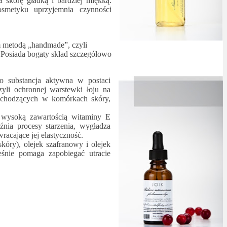
 skórę gładką i bardziej miękką.
osmetyku uprzyjemnia czynności
 metodą „handmade”, czyli
j. Posiada bogaty skład szczegółowo
o substancja aktywna w postaci
yli ochronnej warstewki łoju na
achodzących w komórkach skóry,
 wysoką zawartością witaminy E
źnia procesy starzenia, wygładza
acające jej elastyczność.
óry), olejek szafranowy i olejek
eśnie pomaga zapobiegać utracie