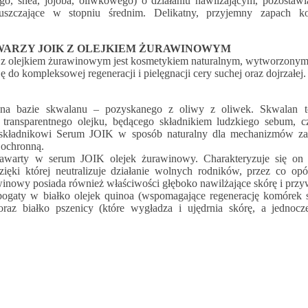
go, shea, jojoba, oliwkowego) o działaniu nawilżającym, pozostawia
łuszczające w stopniu średnim. Delikatny, przyjemny zapach k
WARZY JOIK Z OLEJKIEM ŻURAWINOWYM
 z olejkiem żurawinowym jest kosmetykiem naturalnym, wytworzonym
ę do kompleksowej regeneracji i pielęgnacji cery suchej oraz dojrzałe
na bazie skwalanu – pozyskanego z oliwy z oliwek. Skwalan t
ransparentnego olejku, będącego składnikiem ludzkiego sebum, cz
u składnikowi Serum JOIK w sposób naturalny dla mechanizmów z
 ochronną.
awarty w serum JOIK olejek żurawinowy. Charakteryzuje się on
ięki której neutralizuje działanie wolnych rodników, przez co opó
inowy posiada również właściwości głęboko nawilżające skórę i przywr
gaty w białko olejek quinoa (wspomagające regenerację komórek sk
az białko pszenicy (które wygładza i ujędrnia skórę, a jednocz