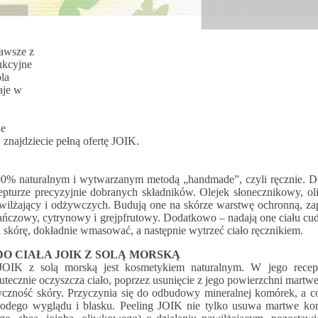
zawsze z
ukcyjne
ola
aje w
ie
, znajdziecie pełną ofertę JOIK.
00% naturalnym i wytwarzanym metodą „handmade”, czyli ręcznie. D
cepturze precyzyjnie dobranych składników. Olejek słonecznikowy, oli
lżający i odżywczych. Budują one na skórze warstwę ochronną, zap
rańczowy, cytrynowy i grejpfrutowy. Dodatkowo – nadają one ciału cu
u skórę, dokładnie wmasować, a następnie wytrzeć ciało ręcznikiem.
O CIAŁA JOIK Z SOLĄ MORSKĄ
 JOIK z solą morską jest kosmetykiem naturalnym. W jego recep
skutecznie oczyszcza ciało, poprzez usunięcie z jego powierzchni mart
styczność skóry. Przyczynia się do odbudowy mineralnej komórek, a co
odego wyglądu i blasku. Peeling JOIK nie tylko usuwa martwe komó