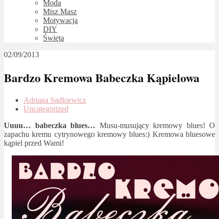
Moda
Misz Masz
Motywacja
DIY
Święta
02/09/2013
Bardzo Kremowa Babeczka Kąpielowa
Adriana Sadkiewicz
Uncategorized
Uuuu… babeczka blues…
Musu-musujący kremowy blues! O
zapachu kremu cytrynowego kremowy blues:) Kremowa bluesowe
kąpiel przed Wami!