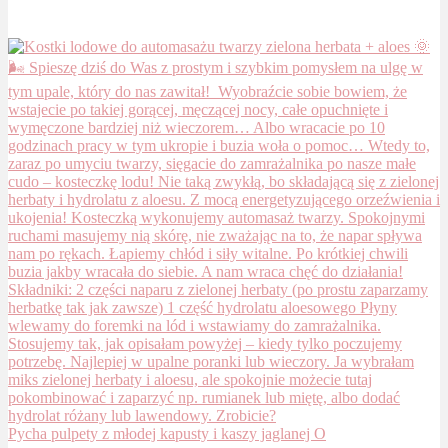
Pycha pulpety z młodej kapusty i kaszy jaglanej O