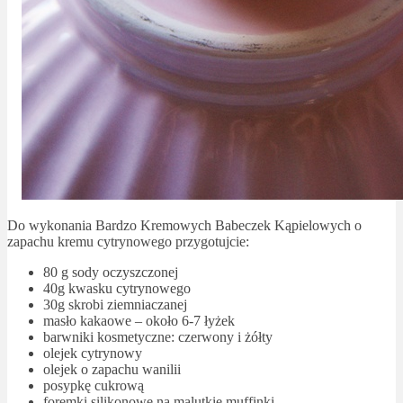
Do wykonania Bardzo Kremowych Babeczek Kąpielowych o
zapachu kremu cytrynowego przygotujcie:
80 g sody oczyszczonej
40g kwasku cytrynowego
30g skrobi ziemniaczanej
masło kakaowe – około 6-7 łyżek
barwniki kosmetyczne: czerwony i żółty
olejek cytrynowy
olejek o zapachu wanilii
posypkę cukrową
foremki silikonowe na malutkie muffinki