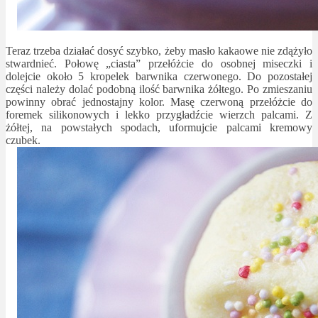
Teraz trzeba działać dosyć szybko, żeby masło kakaowe nie zdążyło
stwardnieć. Połowę „ciasta” przełóżcie do osobnej miseczki i
dolejcie około 5 kropelek barwnika czerwonego. Do pozostałej
części należy dolać podobną ilość barwnika żółtego. Po zmieszaniu
powinny obrać jednostajny kolor. Masę czerwoną przełóżcie do
foremek silikonowych i lekko przygładźcie wierzch palcami. Z
żółtej, na powstałych spodach, uformujcie palcami kremowy
czubek.