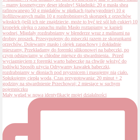
Mały wgląd w nową identyfikację mojej działalności