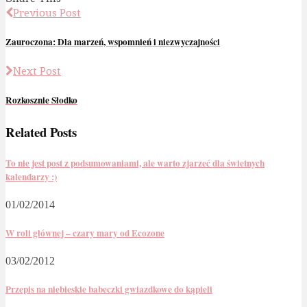
Previous Post
Zauroczona: Dla marzeń, wspomnień i niezwyczajności
Next Post
Rozkosznie Słodko
Related Posts
To nie jest post z podsumowaniami, ale warto zjarzeć dla świetnych
kalendarzy :)
01/02/2014
W roli głównej – czary mary od Ecozone
03/02/2012
Przepis na niebieskie babeczki gwiazdkowe do kąpieli