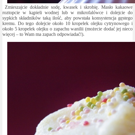
Zmieszajcie dokładnie sodę, kwasek i skrobię. Masło kakaowe
roztopcie w kąpieli wodnej lub w mikrofalówce i dolejcie do
sypkich składników taką ilość, aby powstała konsystencja gęstego
kremu. Do tego dolejcie około 10 kropelek olejku cytrynowego i
około 5 kropelek olejku o zapachu wanilii (możecie dodać jej nieco
więcej – to Wam ma zapach odpowiadać!).