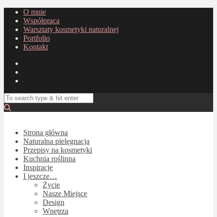
O mnie
Współpraca
Warsztaty kosmetyki naturalnej
Portfolio
Kontakt
Strona główna
Naturalna pielęgnacja
Przepisy na kosmetyki
Kuchnia roślinna
Inspiracje
I jeszcze…
Życie
Nasze Miejsce
Design
Wnętrza