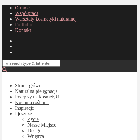
O mnie
Współpraca
Warsztaty kosmetyki naturalnej
Portfolio
Kontakt
Strona główna
Naturalna pielęgnacja
Przepisy na kosmetyki
Kuchnia roślinna
Inspiracje
I jeszcze…
Życie
Nasze Miejsce
Design
Wnętrza