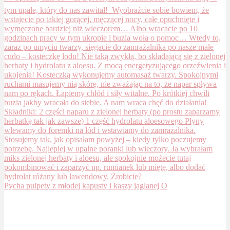
Pycha pulpety z młodej kapusty i kaszy jaglanej O