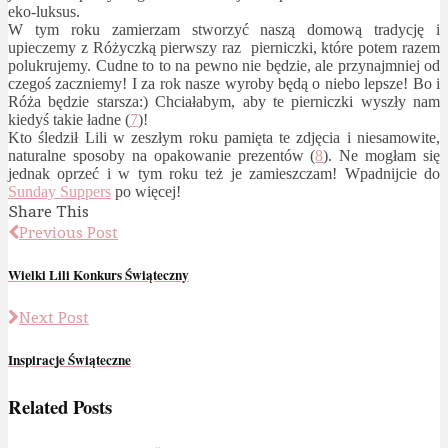
eko-luksus.
W tym roku zamierzam stworzyć naszą domową tradycję i
upieczemy z Różyczką pierwszy raz pierniczki, które potem razem
polukrujemy. Cudne to to na pewno nie będzie, ale przynajmniej od
czegoś zaczniemy! I za rok nasze wyroby będą o niebo lepsze! Bo i
Róża będzie starsza:) Chciałabym, aby te pierniczki wyszły nam
kiedyś takie ładne (
7
)!
Kto śledził Lili w zeszłym roku pamięta te zdjęcia i niesamowite,
naturalne sposoby na opakowanie prezentów (
8
). Ne mogłam się
jednak oprzeć i w tym roku też je zamieszczam! Wpadnijcie do
Sunday Suppers
po więcej!
Share This
Previous Post
Wielki Lili Konkurs Świąteczny
Next Post
Inspiracje Świąteczne
Related Posts