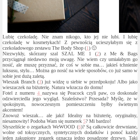
Lubię czekoladę. Nie znam nikogo, kto jej nie lubi. I lubię
czekoladę w kosmetykach! Z pewnością ucieszyłabym się z
czekoladowego zestawu The Body Shop (
1
) 🙂
Niezwykły, skórzany szal SZAL ME 1 (
2
) z Me & Bags
przyciągnął niedawno moją uwagę. Nie wiem czy umiałabym go
nosić, ale muszę przyznać, że coś w sobie ma… jakieś tchnienie
luksusu, stylu… Można go nosić na wiele sposobów, co już samo w
sobie jest dużą zaletą.
Wieszak Branch (
3
) już widzę u siebie w przedpokoju! Albo jako
wieszaczek na biżuterię. Natura wkracza do domu!
Fotel z numeru
4
nazywa się Peacock czyli paw, co doskonale
odzwierciedla jego wygląd. Szaleństwo? Przesada? Myślę, że w
spokojnym, nowoczesnym pomieszczeniu byłby świetnym
akcentem!
Znowuż wieszak… ale jaki! Idealny na biżuterię, oryginalny,
niesamowity! Podoba Wam się numerek
5
? Mi bardzo!
Słyszeliście o zegarkach WeWOOD (
6
)? Są całkowicie drewniane,
wolne od toksycznych, syntetycznych dodatków i ponoć każdy
jeden zakupiony zegarek oznacza jedno posadzone drzewo. Taki