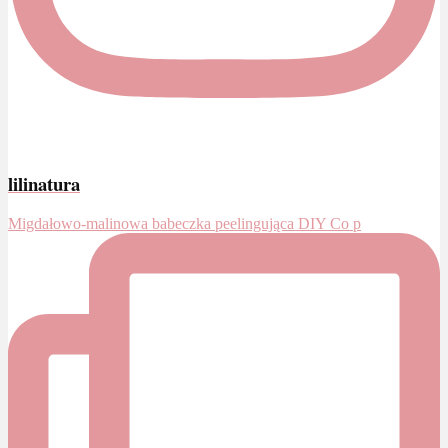
lilinatura
Migdałowo-malinowa babeczka peelingująca DIY Co p