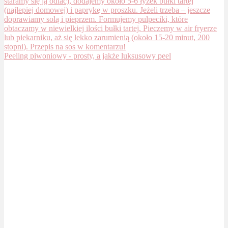
Peeling piwoniowy - prosty, a jakże luksusowy peel