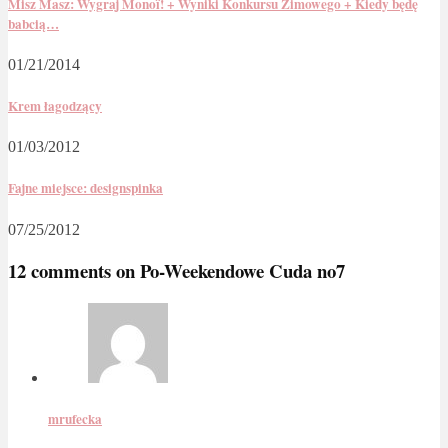
Misz Masz: Wygraj Monoï! + Wyniki Konkursu Zimowego + Kiedy będę
babcią…
01/21/2014
Krem łagodzący
01/03/2012
Fajne miejsce: designspinka
07/25/2012
12 comments on
Po-Weekendowe Cuda no7
mrufecka