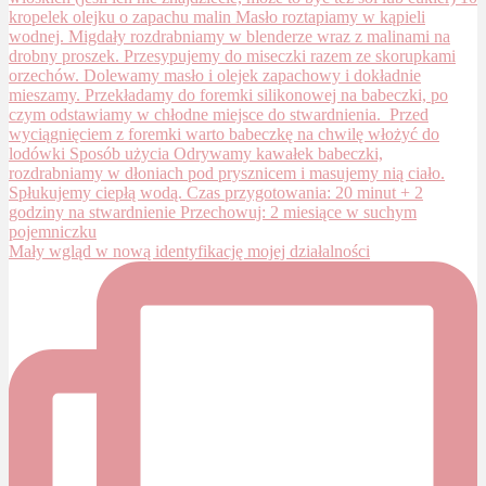
Mały wgląd w nową identyfikację mojej działalności