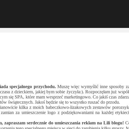
ada specjalnego przychodu.
Muszę więc wymyślić inne sposoby za
ci czasu z dzieckiem, jakiej bym sobie życzyła:). Rozpoczęłam już ws
ącym się SPA, które mam wesprzeć marketingowo. Co jakiś czas zdarza 
tów świątecznych. Jakoś będzie się to wszystko ruszać do przodu.
ianowicie kilka z moich babeczkowo-lizakowych zestawów porozsyłam
w zamian za umieszczenie logo z podziękowaniami na każdej etykie
, zapraszam serdecznie do umieszczania reklam na Lili blogu!
Ce
worzenia tego specjalnego miejsca w sieci do zarobienia kilku groszy