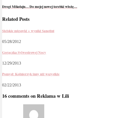
Drogi Mikołaju… Do mojej nowej torebki włożę…
Related Posts
Sielskie migawki + wyniki Sanotint
05/28/2012
Gorączka Sylwestrowej Nocy
12/29/2013
Pomysł: Kołnierzyk inny niż wszystkie
02/22/2013
16 comments on
Reklama w Lili