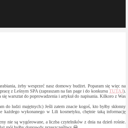
rabiania, żeby wesprzeć nasz domowy budżet. Poparam się więc na
półpracę z Leśnym SPA (zapraszam na fan page i do konkursu
TUTAJ
).
się warsztat do poprowadzenia i artykuł do napisania. Kilkoro z Was
 do ludzi majętnych:) Jeśli zatem znacie kogoś, kto byłby skłonny
cie każdego wykonanego w Lili kosmetyku, chętnie taką informację
ny nie są wygórowane, a liczba czytelników z dnia na dzień rośnie.
. Mąż mój byłby doprawdy przeszczęśliwy 😀