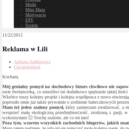
Moda
Misz Masz
Motywacja
DIY
Święta
11/22/2012
Reklama w Lili
Adriana Sadkiewicz
Uncategorized
Kochani,
Mój genialny pomysł na dochodowy biznes chwilowo nie zapowi
razie freelancerką, co umożliwi mi dodatkowo spędzanie takiej iloś
Wkrótce ruszy kolejny projekt i kolejna współpraca z nowo otwieraj
poprosiło mnie już także prywatnie o zrobienie babeczkowych prezen
Mam też jeden szalony pomysł,
który zamierzam zrealizować, a m
wesprzeć małą ekologiczną przedsiębiorczość, zrodzoną z pasji, 
wykorzystam 🙂 Trochę szalone, ale co mi tam!
Poza tym, wzorem wszystkich zachodnich blogerów, jakich znam
Mam zatem nadzieję, że uda mi się połączyć moją kolejną pasję, do t