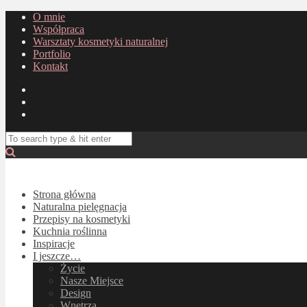
O mnie
Współpraca
Warsztaty kosmetyki naturalnej
Portfolio
Kontakt
Strona główna
Naturalna pielęgnacja
Przepisy na kosmetyki
Kuchnia roślinna
Inspiracje
I jeszcze…
Życie
Nasze Miejsce
Design
Wnętrza