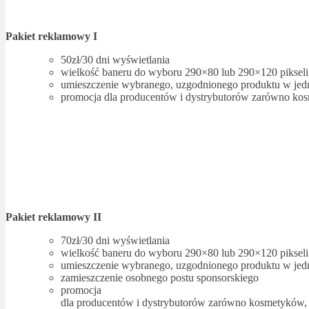
Pakiet reklamowy I
50zł/30 dni wyświetlania
wielkość baneru do wyboru 290×80 lub 290×120 piksel
umieszczenie wybranego, uzgodnionego produktu w jed
promocja dla producentów i dystrybutorów zarówno kosme
Pakiet reklamowy II
70zł/30 dni wyświetlania
wielkość baneru do wyboru 290×80 lub 290×120 piksel
umieszczenie wybranego, uzgodnionego produktu w jed
zamieszczenie osobnego postu sponsorskiego
promocja
dla producentów i dystrybutorów zarówno kosmetyków, j