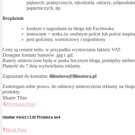
pięknych, praktycznych, rękodzieła, odzieży, półprodu
papierniczych, itp.
Bezpłatnie
konkurs z nagrodami na blogu lub Facebooku
testowanie + notka (w osobnym poście lub poście inspi
post gościnny, wartościowy i uzgodniony
Ceny są cenami netto, w przypadku wystawiania faktury VAT.
Dostępne formaty banerów .jpg i .gif.
Banery umieszczone będą w pasku bocznym bloga, pomiędzy niebieski
Płatność do 7 dnia wyświetlania reklamy.
Zapraszam do kontaktu:
lilinatura@lilinatura.pl
Zastrzegam sobie prawo, do odmowy umieszczenia reklamy na blogu 
produkty.
Share This
Previous Post
Smutne wieści i Lili Premiera no4
Next Post