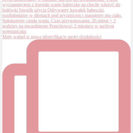
Mały wgląd w nową identyfikację mojej działalności