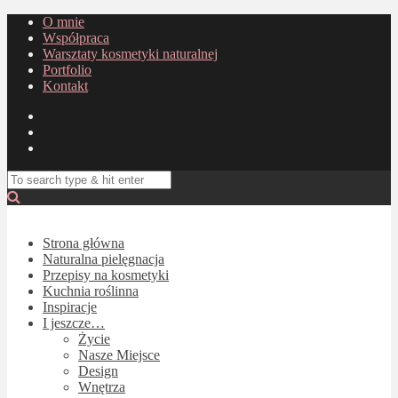
O mnie
Współpraca
Warsztaty kosmetyki naturalnej
Portfolio
Kontakt
Strona główna
Naturalna pielęgnacja
Przepisy na kosmetyki
Kuchnia roślinna
Inspiracje
I jeszcze…
Życie
Nasze Miejsce
Design
Wnętrza