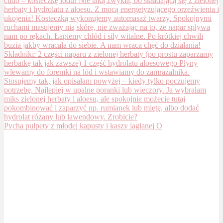
Pycha pulpety z młodej kapusty i kaszy jaglanej O