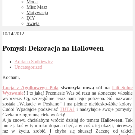
Moda
Misz Masz
Motywacja
DIY
Święta
10/14/2012
Pomysł: Dekoracja na Halloween
Adriana Sadkiewicz
Uncategorized
Kochani,
Łucja z Agulkowego Pola
stworzyła nową sól na
Lili Solne
Wyzwanie
!
I to jaką! Przeniesie Was od razu na słoneczne włoskie
wybrzeże. Oj, szczególnie teraz nam tego potrzeba. Sól nazwana
została „Wakacje w Positano” i ma piękne niebiesko-żółte kolory.
Cudo! Wpadajcie podziwiać
TUTAJ
i nadsyłajcie swoje pomysły.
Czekam z ogromną ciekawością!
A ja znowu chciałabym wrócić dzisiaj do tematu
Halloween.
Tak
mnie jakoś w tym roku dopada chęć, aby coś z tej okazji, pierwszy
raz w życiu, zrobić. I chyba się skuszę! Zacznę od takich