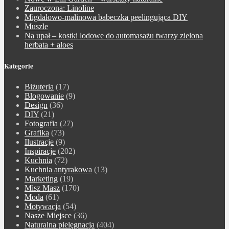
Zauroczona: Linoline
Migdałowo-malinowa babeczka peelingująca DIY
Muszle
Na upał – kostki lodowe do automasażu twarzy zielona
herbata + aloes
Kategorie
Biżuteria
(17)
Blogowanie
(9)
Design
(36)
DIY
(21)
Fotografia
(27)
Grafika
(73)
Ilustracje
(9)
Inspiracje
(202)
Kuchnia
(72)
Kuchnia antyrakowa
(13)
Marketing
(19)
Misz Masz
(170)
Moda
(61)
Motywacja
(54)
Nasze Miejsce
(36)
Naturalna pielęgnacja
(404)