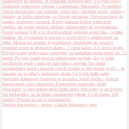
Peeling piwoniowy - prosty, a jakże luksusowy peel