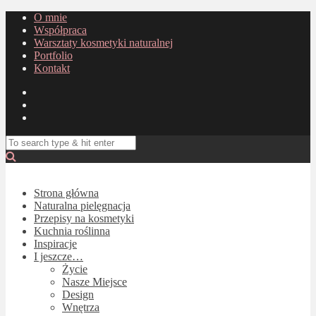
O mnie
Współpraca
Warsztaty kosmetyki naturalnej
Portfolio
Kontakt
Strona główna
Naturalna pielęgnacja
Przepisy na kosmetyki
Kuchnia roślinna
Inspiracje
I jeszcze…
Życie
Nasze Miejsce
Design
Wnętrza