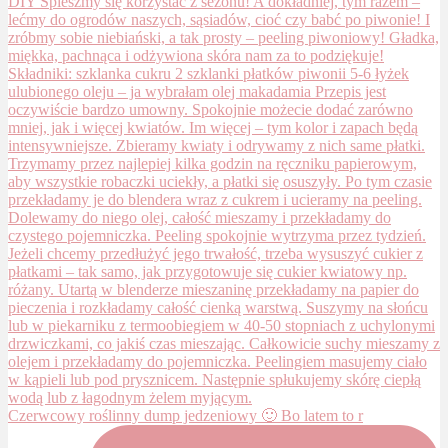
Czerwcowy roślinny dump jedzeniowy 🙂 Bo latem to r