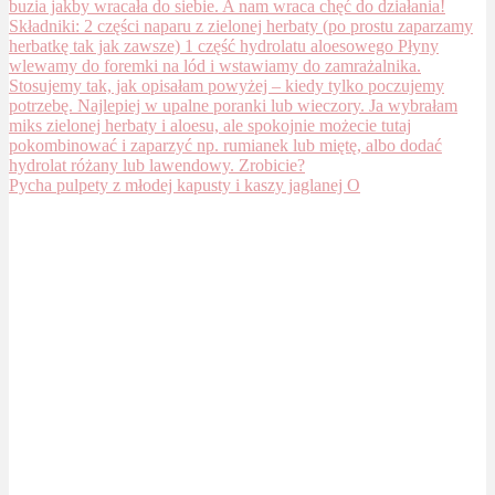
Pycha pulpety z młodej kapusty i kaszy jaglanej O