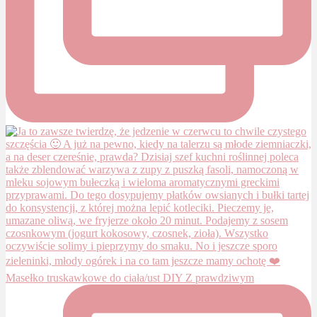
Masełko truskawkowe do ciała/ust DIY Z prawdziwym