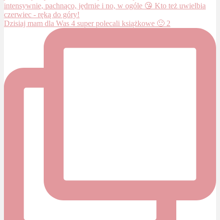
Dzisiaj mam dla Was 4 super polecali książkowe 🙂 2