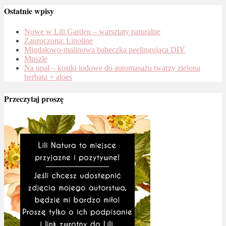
Ostatnie wpisy
Nowe w Lili Garden – warsztaty naturalne
Zauroczona: Linoline
Migdałowo-malinowa babeczka peelingująca DIY
Muszle
Na upał – kostki lodowe do automasażu twarzy zielona
herbata + aloes
Przeczytaj proszę