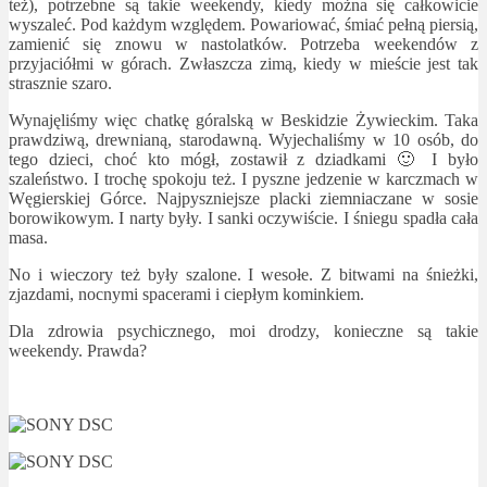
też), potrzebne są takie weekendy, kiedy można się całkowicie
wyszaleć. Pod każdym względem. Powariować, śmiać pełną piersią,
zamienić się znowu w nastolatków. Potrzeba weekendów z
przyjaciółmi w górach. Zwłaszcza zimą, kiedy w mieście jest tak
strasznie szaro.
Wynajęliśmy więc chatkę góralską w Beskidzie Żywieckim. Taka
prawdziwą, drewnianą, starodawną. Wyjechaliśmy w 10 osób, do
tego dzieci, choć kto mógł, zostawił z dziadkami 🙂 I było
szaleństwo. I trochę spokoju też. I pyszne jedzenie w karczmach w
Węgierskiej Górce. Najpyszniejsze placki ziemniaczane w sosie
borowikowym. I narty były. I sanki oczywiście. I śniegu spadła cała
masa.
No i wieczory też były szalone. I wesołe. Z bitwami na śnieżki,
zjazdami, nocnymi spacerami i ciepłym kominkiem.
Dla zdrowia psychicznego, moi drodzy, konieczne są takie
weekendy. Prawda?