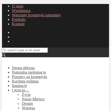
O mnie
Współpraca
Warsztaty kosmetyki naturalnej
Portfolio
Kontakt
Strona główna
Naturalna pielęgnacja
Przepisy na kosmetyki
Kuchnia roślinna
Inspiracje
I jeszcze…
Życie
Nasze Miejsce
Design
Wnętrza