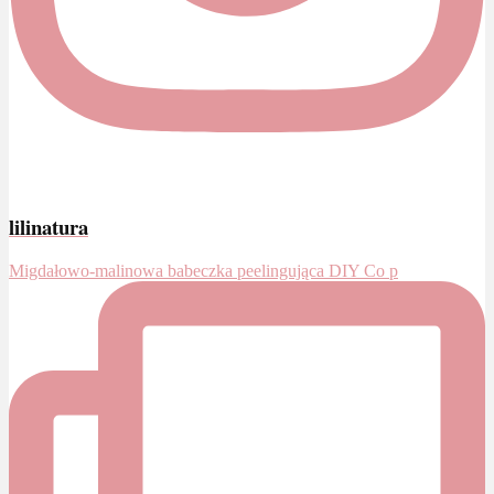
lilinatura
Migdałowo-malinowa babeczka peelingująca DIY Co p