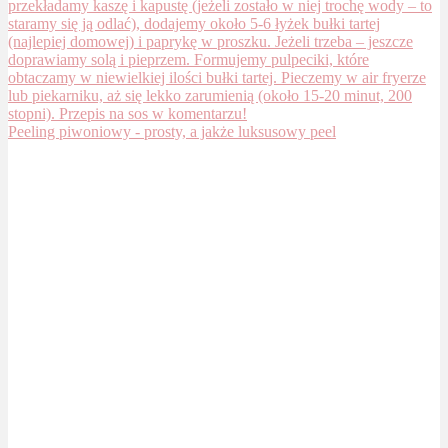
Peeling piwoniowy - prosty, a jakże luksusowy peel