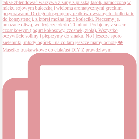
Masełko truskawkowe do ciała/ust DIY Z prawdziwym