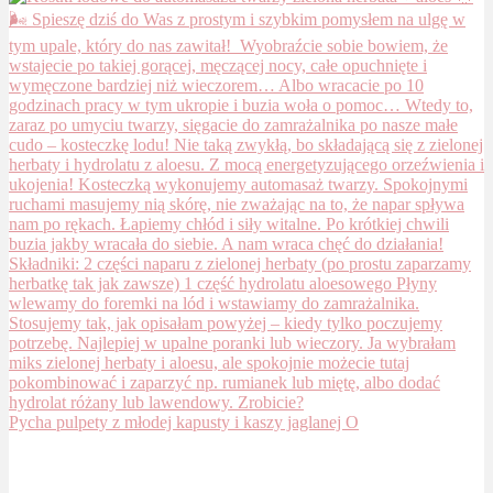
Pycha pulpety z młodej kapusty i kaszy jaglanej O