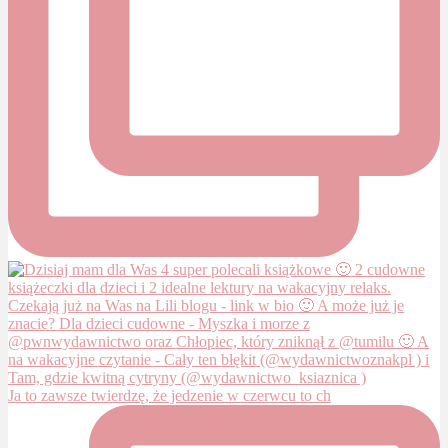
Ja to zawsze twierdzę, że jedzenie w czerwcu to ch