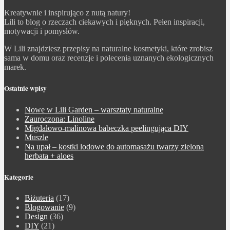
Kreatywnie i inspirująco z nutą natury!
Lili to blog o rzeczach ciekawych i pięknych. Pełen inspiracji,
motywacji i pomysłów.
W Lili znajdziesz przepisy na naturalne kosmetyki, które zrobisz
sama w domu oraz recenzje i polecenia uznanych ekologicznych
marek.
Ostatnie wpisy
Nowe w Lili Garden – warsztaty naturalne
Zauroczona: Linoline
Migdałowo-malinowa babeczka peelingująca DIY
Muszle
Na upał – kostki lodowe do automasażu twarzy zielona
herbata + aloes
Kategorie
Biżuteria
(17)
Blogowanie
(9)
Design
(36)
DIY
(21)