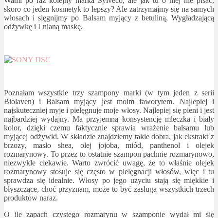
Wami po raz kolejny marka Sylveco, ale jak tu o niej nie pisać,
skoro co jeden kosmetyk to lepszy? Ale zatrzymajmy się na samych
włosach i sięgnijmy po Balsam myjący z betuliną, Wygładzającą
odżywkę i Lnianą maskę.
Poznałam wszystkie trzy szampony marki (w tym jeden z serii
Biolaven) i Balsam myjący jest moim faworytem. Najlepiej i
najskuteczniej myje i pielęgnuje moje włosy. Najlepiej się pieni i jest
najbardziej wydajny. Ma przyjemną konsystencję mleczka i biały
kolor, dzięki czemu faktycznie sprawia wrażenie balsamu lub
myjącej odżywki. W składzie znajdziemy takie dobra, jak ekstrakt z
brzozy, masło shea, olej jojoba, miód, panthenol i olejek
rozmarynowy. To przez to ostatnie szampon pachnie rozmarynowo,
niezwykle ciekawie. Warto zwrócić uwagę, że to właśnie olejek
rozmarynowy stosuje się często w pielęgnacji włosów, więc i tu
sprawdza się idealnie. Włosy po jego użyciu stają się miękkie i
błyszczące, choć przyznam, może to być zasługa wszystkich trzech
produktów naraz.
O ile zapach czystego rozmarynu w szamponie wydał mi się