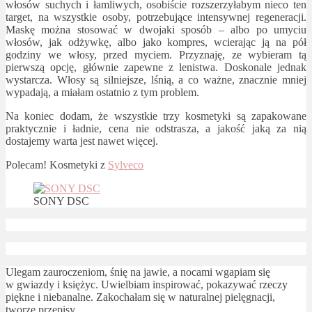
włosów suchych i łamliwych, osobiście rozszerzyłabym nieco ten
target, na wszystkie osoby, potrzebujące intensywnej regeneracji.
Maskę można stosować w dwojaki sposób – albo po umyciu
włosów, jak odżywkę, albo jako kompres, wcierając ją na pół
godziny we włosy, przed myciem. Przyznaję, ze wybieram tą
pierwszą opcję, głównie zapewne z lenistwa. Doskonale jednak
wystarcza. Włosy są silniejsze, lśnią, a co ważne, znacznie mniej
wypadają, a miałam ostatnio z tym problem.
Na koniec dodam, że wszystkie trzy kosmetyki są zapakowane
praktycznie i ładnie, cena nie odstrasza, a jakość jaką za nią
dostajemy warta jest nawet więcej.
Polecam! Kosmetyki z
Sylveco
SONY DSC
Ulegam zauroczeniom, śnię na jawie, a nocami wgapiam się
w gwiazdy i księżyc. Uwielbiam inspirować, pokazywać rzeczy
piękne i niebanalne. Zakochałam się w naturalnej pielęgnacji,
tworzę przepisy