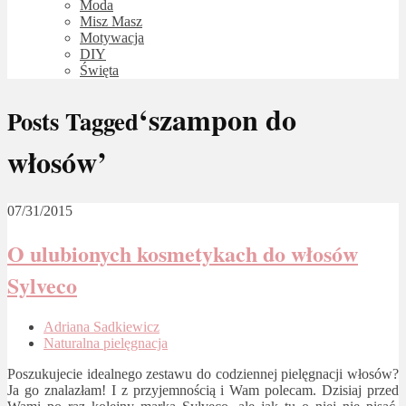
Moda
Misz Masz
Motywacja
DIY
Święta
‘szampon do
Posts Tagged
włosów’
07/31/2015
O ulubionych kosmetykach do włosów
Sylveco
Adriana Sadkiewicz
Naturalna pielęgnacja
Poszukujecie idealnego zestawu do codziennej pielęgnacji włosów?
Ja go znalazłam! I z przyjemnością i Wam polecam. Dzisiaj przed