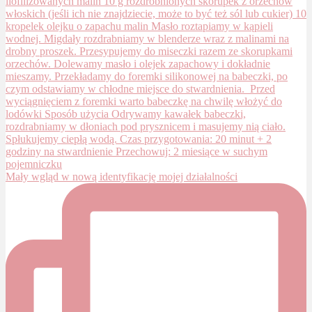
Mały wgląd w nową identyfikację mojej działalności