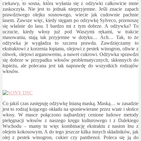
ciekawy, to sosna, która wyłania się z odżywki całkowicie mnie
zaskoczyła. Nie jest to jednak nieprzyjemne. Jeśli znacie zapach
prawdziwego olejku sosnowego, wiecie jak cudownie pachnie
lasem. Zawsze więc, kiedy sięgam po odzywkę Sylveco, przenoszę
się właśnie do lasu. I bardzo mi z tym dobrze. A odżywka? To
uczucie, kiedy włosy już pod Waszymi rękami, w trakcie
masowania, stają tak przyjemne w dotyku… Ach… Tak, to że
odżywka je wygładza to szczera prawda. Zawdzięczamy to
ekstraktowi z korzenia łopianu, olejowi z pestek winogron, oliwie z
oliwek, olejowi arganowemu, a nawet cukrowi. Odżywka sprawdzi
się dobrze w przypadku włosów problematycznych, skłonnych do
łupieżu, ale polecana jest tak naprawdę do wszystkich rodzajów
włosów.
Co jakiś czas zastępuję odżywkę lnianą maską. Maską… w zasadzie
jest to rodzaj kojącego okładu na sponiewierane przez wiatr i słońce
włosy. W masce połączono najbardziej cenione ludowe metody
pielęgnacji włosów z naszego kręgu kulturowego i z Dalekiego
Wschodu – mamy tu więc kombinację ekstraktu z nasion lnu z
olejem kokosowym. A do tego jeszcze kilka innych składników, jak
olej z pestek winogron, cukier czy panthenol. Poleca się ją do