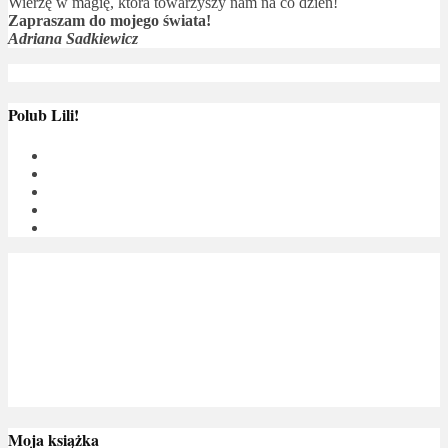
Wierzę w magię, która towarzyszy nam na co dzień!
Zapraszam do mojego świata!
Adriana Sadkiewicz
Polub Lili!
Moja książka