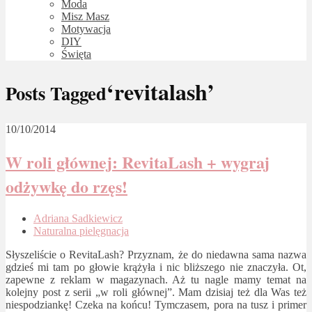
Moda
Misz Masz
Motywacja
DIY
Święta
‘revitalash’
Posts Tagged
10/10/2014
W roli głównej: RevitaLash + wygraj
odżywkę do rzęs!
Adriana Sadkiewicz
Naturalna pielęgnacja
Słyszeliście o RevitaLash? Przyznam, że do niedawna sama nazwa
gdzieś mi tam po głowie krążyła i nic bliższego nie znaczyła. Ot,
zapewne z reklam w magazynach. Aż tu nagle mamy temat na
kolejny post z serii „w roli głównej”. Mam dzisiaj też dla Was też
niespodziankę! Czeka na końcu! Tymczasem, pora na tusz i primer