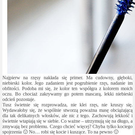
Najpierw na rzęsy nakłada się primer. Ma cudowny, głęboki,
niebieski kolor. Jego zadaniem jest pogrubienie rzęs, nadanie im
obfitości. Podoba mi się, że kolor ten współgra z kolorem moich
oczu. Bo chociaż zakrywamy go potem mascarą, lekki niebieski
odcień pozostaje.
Tusz świetnie się rozprowadza, nie klei rzęs, nie kruszy się.
Wydawałoby się, że wspólnie stworzą poważna masę obciążającą
dla tak delikatnych włosków, ale nic z tego. Zachowują lekkość i
świetnie wtapiają się w siebie. Co ważne – utrzymują się na długo, a
zmywają bez problemu. Czego chcieć więcej? Chyba tylko kociego
spojrzenia 🙂 No… robi się kocie i kuszące. To na pewno 🙂