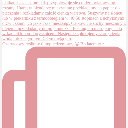
Czerwcowy roślinny dump jedzeniowy 🙂 Bo latem to r