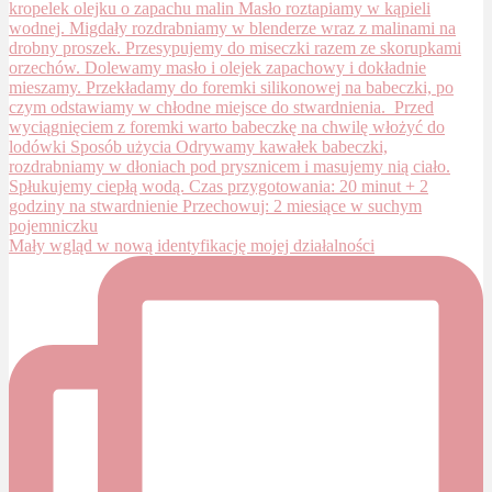
Mały wgląd w nową identyfikację mojej działalności