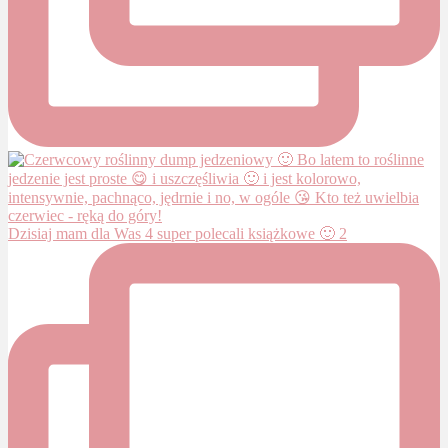
Dzisiaj mam dla Was 4 super polecali książkowe 🙂 2