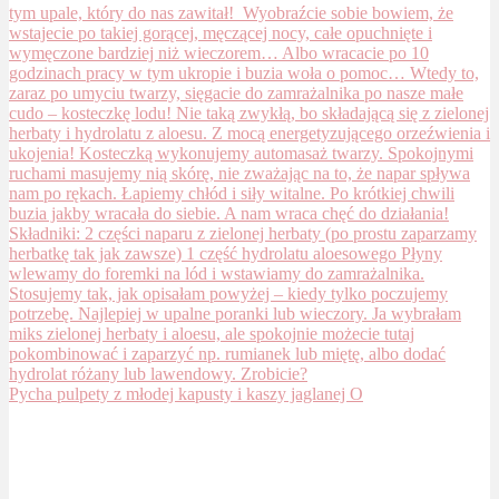
Pycha pulpety z młodej kapusty i kaszy jaglanej O