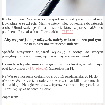
Kochani, teraz Wy możecie wypróbować odżywki RevitaLash.
Dokładnie te ze zdjęcia! Mam je cztery, więc powędrują do czterech
osób. Ufundowała je firma Plazanet, która zaprasza także do
polubienia RevitaLash na Facebook’u –
TUTAJ
!
Aby wygrać jedną z odżywek, należy w komentarzu pod tym
postem przesłać mi nieco uśmiechu!
Spośród wszystkich zgłoszeń wylosuję 3 osoby, do których
powędrują odżywki. Pamiętajcie – nie bądźcie anonimami!
Czwartą odżywkę możecie wygrać na Facebooku
, udostępniając
post konkursowy (
TO zdjęcie
)! Szczegóły na FB.
Na Wasze zgłoszenia czekam do środy 15 października 2014, do
północy. Wyniki zostaną ogłoszone w przeciągu kilku następnych
dni na blogu. Na zgłoszenie zwycięzców z adresami będ
ę
czekała
10 dni. Wysyłka na terenie Polski!
Zapraszam!