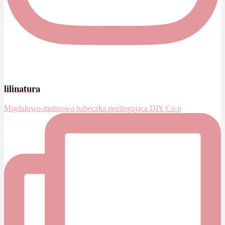
lilinatura
Migdałowo-malinowa babeczka peelingująca DIY Co p