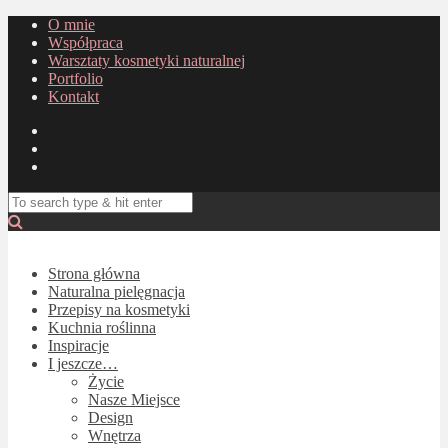
O mnie
Współpraca
Warsztaty kosmetyki naturalnej
Portfolio
Kontakt
Strona główna
Naturalna pielęgnacja
Przepisy na kosmetyki
Kuchnia roślinna
Inspiracje
I jeszcze…
Życie
Nasze Miejsce
Design
Wnętrza