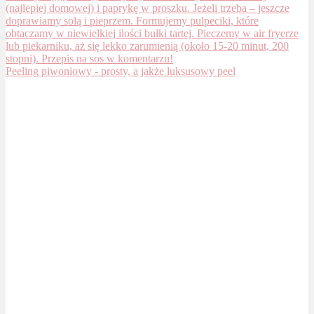
Peeling piwoniowy - prosty, a jakże luksusowy peel