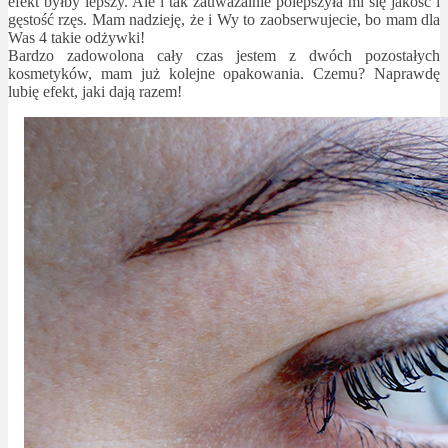
efekt byłby lepszy. Ale i tak zauważalnie polepszyła mi się jakość i
gęstość rzęs. Mam nadzieję, że i Wy to zaobserwujecie, bo mam dla
Was 4 takie odżywki!
Bardzo zadowolona cały czas jestem z dwóch pozostałych
kosmetyków, mam już kolejne opakowania. Czemu? Naprawdę
lubię efekt, jaki dają razem!