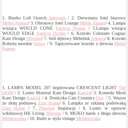
1. Biurko Loft Orzech
Internum
/ 2. Drewniany fotel biurowy
Mebel Partner
/ 3. Obrotowy fotel Lounge
Meble Partner
/ 4. Lampa
wisząca WOULD CONE
Esencja Design
/ 5.Lampa wisząca
WOULD EDGE
Esencja Design
/ 6. Krzesło Colorado Cognac
Kare Design
9Design
/ 7. Stół dębowy Mebelink
Allegro
/ 8. Krzesło
Robeira morskie
Selsey
/ 9. Tapicerowane krzesło z drewna
Mebel
Partner
1. LAMPA MODEL 207 inspirowana CRESCENT LIGHT
The
DOM
/ 2. Lustro Monreal Kare Design
Kare24
/ 3. Komoda Mesh
Kare Design
Kare24
/ 4. Doniczka Cats Ceramics
Etsy
/ 5. Wazon
ze złotą podstawą
Zara Home
/ 6. Lampka ze szklaną podstwaką
Zara Home
/ 7.
Pinterest
Inspiracja / 8. Lustro w oprawie
wiklinowej HK Living
9Design
/ 9. MUKO barek z litego drewna
Mebloscenka
/ 10. Bufet w stylu vintage
Mebloscenka