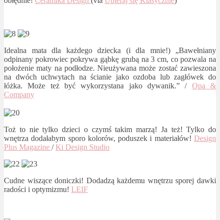
obłędnie!
Ceramika Design
(via
Ubieraj się Klasycznie
)
Idealna mata dla każdego dziecka (i dla mnie!) „Bawełniany
odpinany pokrowiec pokrywa gąbkę grubą na 3 cm, co pozwala na
położenie maty na podłodze. Nieużywana może zostać zawieszona
na dwóch uchwytach na ścianie jako ozdoba lub zagłówek do
łóżka. Może też być wykorzystana jako dywanik.” /
Opa &
Company
Toż to nie tylko dzieci o czymś takim marzą! Ja też! Tylko do
wnętrza dodałabym sporo kolorów, poduszek i materiałów!
Design
Plus Magazine
/
Ki Design Studio
Cudne wiszące doniczki! Dodadzą każdemu wnętrzu sporej dawki
radości i optymizmu!
LEIF