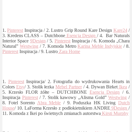
1.
Pinterest
Inspiracja / 2. Lustro Grip Round Kare Design
Kare24
/
3. Kredens CLASS – Dutchbone
Esencja Design
/ 4. Bar Naturals
Interior Space
9Design
/ 5.
Pinterest
Inspiracja / 6. Komoda „Chara
Natural”
Westwing
/ 7. Komoda Metro
Karina Meble Indyjskie
/ 8.
Pinterest
Inspiracja / 9. Lustro
Zara Home
1.
Pinterest
Inspiracja/ 2. Fotografia do wydrukowania Hearts in
Colors
Etsy
/ 3. Stolik łezka
Mebel Partner
/ 4. Dywan Birket
Ikea
/
5. Krzesło FLOR żółte – DUTCHBONE
Esencja Design
/ 6.
Inspiracja
Pinterest
/ 7. Stolik kawowy „Alisma Gold”
Westwing
/
8. Fotel Sorento
Abra Meble
/ 9. Poduszka HK Living
Dutch
House
/ 10.
LaForma Krzesło z podłokietnikiem ANDRE
9Design
/
11. Komoda z Ikei po świetnych zmianach autorstwa
Kirsti Murphy