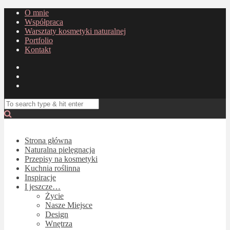
O mnie
Współpraca
Warsztaty kosmetyki naturalnej
Portfolio
Kontakt
Strona główna
Naturalna pielęgnacja
Przepisy na kosmetyki
Kuchnia roślinna
Inspiracje
I jeszcze…
Życie
Nasze Miejsce
Design
Wnętrza