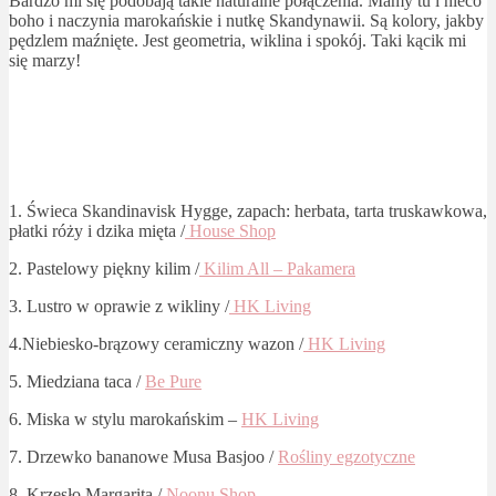
Bardzo mi się podobają takie naturalne połączenia. Mamy tu i nieco
boho i naczynia marokańskie i nutkę Skandynawii. Są kolory, jakby
pędzlem maźnięte. Jest geometria, wiklina i spokój. Taki kącik mi
się marzy!
1. Świeca Skandinavisk Hygge, zapach: herbata, tarta truskawkowa,
płatki róży i dzika mięta /
House Shop
2. Pastelowy piękny kilim /
Kilim All – Pakamera
3. Lustro w oprawie z wikliny /
HK Living
4.Niebiesko-brązowy ceramiczny wazon /
HK Living
5. Miedziana taca /
Be Pure
6. Miska w stylu marokańskim –
HK Living
7. Drzewko bananowe Musa Basjoo /
Rośliny egzotyczne
8. Krzesło Margarita /
Noonu Shop