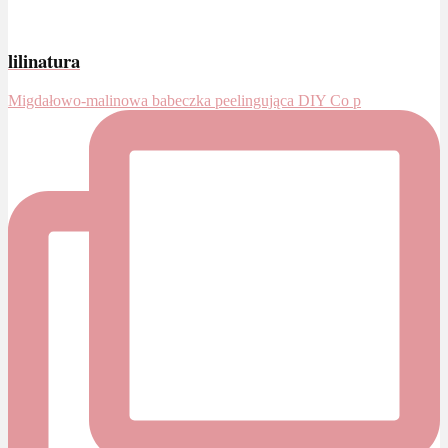
lilinatura
Migdałowo-malinowa babeczka peelingująca DIY Co p