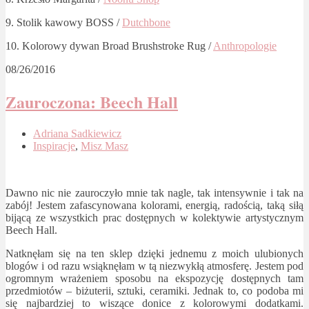
9. Stolik kawowy BOSS /
Dutchbone
10. Kolorowy dywan Broad Brushstroke Rug /
Anthropologie
08/26/2016
Zauroczona: Beech Hall
Adriana Sadkiewicz
Inspiracje
,
Misz Masz
Dawno nic nie zauroczyło mnie tak nagle, tak intensywnie i tak na
zabój! Jestem zafascynowana kolorami, energią, radością, taką siłą
bijącą ze wszystkich prac dostępnych w kolektywie artystycznym
Beech Hall.
Natknęłam się na ten sklep dzięki jednemu z moich ulubionych
blogów i od razu wsiąknęłam w tą niezwykłą atmosferę. Jestem pod
ogromnym wrażeniem sposobu na ekspozycję dostępnych tam
przedmiotów – biżuterii, sztuki, ceramiki. Jednak to, co podoba mi
się najbardziej to wiszące donice z kolorowymi dodatkami.