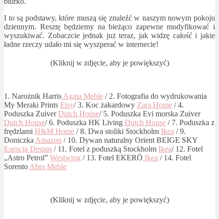
biurko.
I to są podstawy, które muszą się znaleźć w naszym nowym pokoju
dziennym. Resztę będziemy na bieżąco zapewne modyfikować i
wyszukiwać. Zobaczcie jednak już teraz, jak widzę całość i jakie
ładne rzeczy udało mi się wyszperać w internecie!
(Kliknij w zdjęcie, aby je powiększyć)
1. Narożnik Harris
Agata Meble
/ 2. Fotografia do wydrukowania
My Meraki Prints
Etsy
/ 3. Koc żakardowy
Zara Home
/ 4.
Poduszka Zuiver
Dutch House
/ 5. Poduszka Evi morska Zuiver
Dutch House
/ 6. Poduszka HK Living
Dutch House
/ 7. Poduszka z
frędzlami
H&M Home
/ 8. Dwa stoliki Stockholm
Ikea
/ 9.
Doniczka
Amazon
/ 10. Dywan naturalny Orient BEIGE SKY
Esencja Design
/ 11. Fotel z poduszką Stockholm
Ikea
/ 12. Fotel
„Astro Petrol”
Westwing
/ 13. Fotel EKERÖ
Ikea
/ 14. Fotel
Sorento
Abra Meble
(Kliknij w zdjęcie, aby je powiększyć)