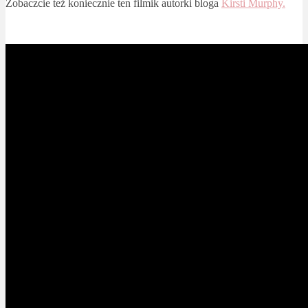
Zobaczcie też koniecznie ten filmik autorki bloga
Kirsti Murphy.