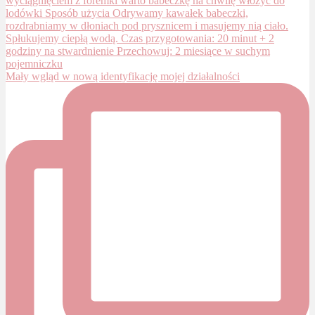
Mały wgląd w nową identyfikację mojej działalności