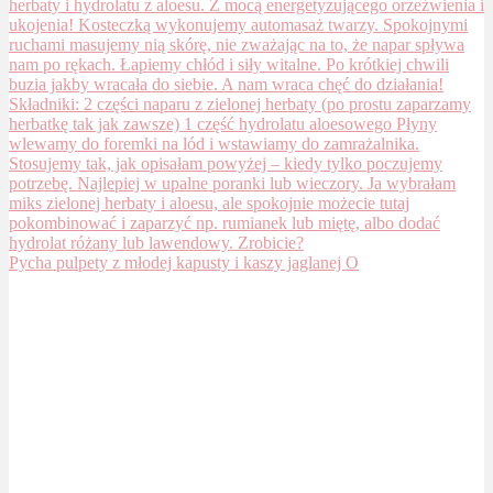
Pycha pulpety z młodej kapusty i kaszy jaglanej O