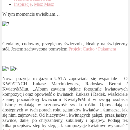
Inspiracje
,
Misz Masz
W tym momencie uwielbiam…
Genialny, cudowny, przepiękny świecznik, idealny na świąteczny
stół. Jestem zachwycona pomysłem
Projekt Cacko / Pakamera
Nowa pozycja magazynu USTA zapowiada się wspaniale – O
KWIATACH Łukasz Marcinkiewicz, Radosław Berent /
Kwiaty&Miut. „Album zawiera piękne fotografie kwiatowych
kompozycji oraz opowieść o kwiatach. Łukasz i Radek, właściciele
znanej poznańskiej kwiaciarni Kwiaty&Miut w swoją osobista
historię wplatają w sezonowość świata roślin. Opowiadają o
dostępnych w tych porach roku gatunków kwiatów i tłumaczą, jak
się nimi zajmować. Od hiacyntów i kwitnących gałęzi, przez jaskry,
zawilce, dalie, po chryzantemy, sukulenty i oplątwy. Podają też
kilka przepisów step by step, jak kompozycje kwiatowe wykonać.”