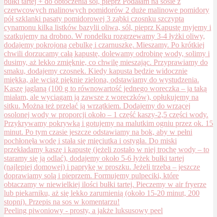
Peeling piwoniowy - prosty, a jakże luksusowy peel