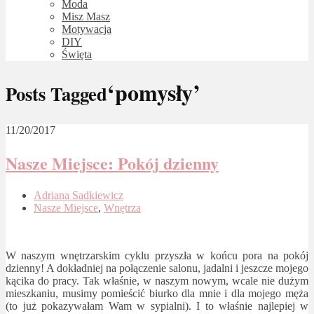
Moda
Misz Masz
Motywacja
DIY
Święta
‘pomysły’
Posts Tagged
11/20/2017
Nasze Miejsce: Pokój dzienny
Adriana Sadkiewicz
Nasze Miejsce
,
Wnętrza
W naszym wnętrzarskim cyklu przyszła w końcu pora na pokój
dzienny! A dokładniej na połączenie salonu, jadalni i jeszcze mojego
kącika do pracy. Tak właśnie, w naszym nowym, wcale nie dużym
mieszkaniu, musimy pomieścić biurko dla mnie i dla mojego męża
(to już pokazywałam Wam w sypialni). I to właśnie najlepiej w