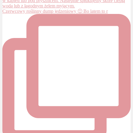
Czerwcowy roślinny dump jedzeniowy 🙂 Bo latem to r