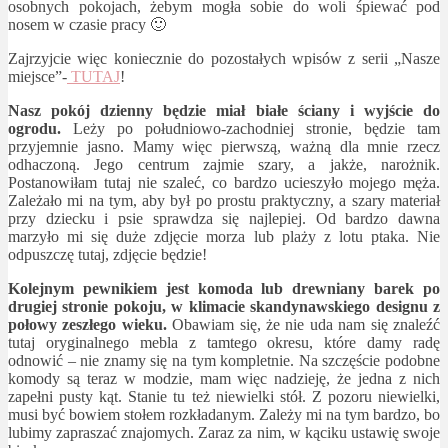
osobnych pokojach, żebym mogła sobie do woli śpiewać pod
nosem w czasie pracy 🙂
Zajrzyjcie więc koniecznie do pozostałych wpisów z serii „Nasze
miejsce”-
TUTAJ
!
Nasz pokój dzienny będzie miał białe ściany i wyjście do
ogrodu.
Leży po południowo-zachodniej stronie, będzie tam
przyjemnie jasno. Mamy więc pierwszą, ważną dla mnie rzecz
odhaczoną. Jego centrum zajmie szary, a jakże, narożnik.
Postanowiłam tutaj nie szaleć, co bardzo ucieszyło mojego męża.
Zależało mi na tym, aby był po prostu praktyczny, a szary materiał
przy dziecku i psie sprawdza się najlepiej. Od bardzo dawna
marzyło mi się duże zdjęcie morza lub plaży z lotu ptaka. Nie
odpuszczę tutaj, zdjęcie będzie!
Kolejnym pewnikiem jest komoda lub drewniany barek po
drugiej stronie pokoju, w klimacie skandynawskiego designu z
połowy zeszłego wieku.
Obawiam się, że nie uda nam się znaleźć
tutaj oryginalnego mebla z tamtego okresu, które damy radę
odnowić – nie znamy się na tym kompletnie. Na szczęście podobne
komody są teraz w modzie, mam więc nadzieję, że jedna z nich
zapełni pusty kąt. Stanie tu też niewielki stół. Z pozoru niewielki,
musi być bowiem stołem rozkładanym. Zależy mi na tym bardzo, bo
lubimy zapraszać znajomych. Zaraz za nim, w kąciku ustawię swoje