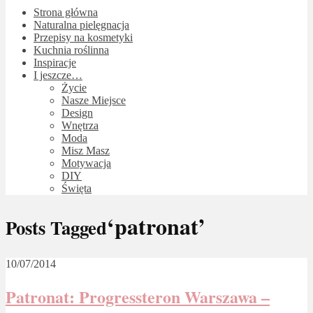
Strona główna
Naturalna pielęgnacja
Przepisy na kosmetyki
Kuchnia roślinna
Inspiracje
I jeszcze…
Życie
Nasze Miejsce
Design
Wnętrza
Moda
Misz Masz
Motywacja
DIY
Święta
‘patronat’
Posts Tagged
10/07/2014
Patronat: Progressteron Warszawa –