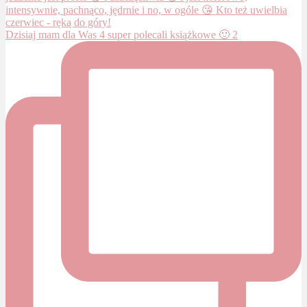
Dzisiaj mam dla Was 4 super polecali książkowe 🙂 2