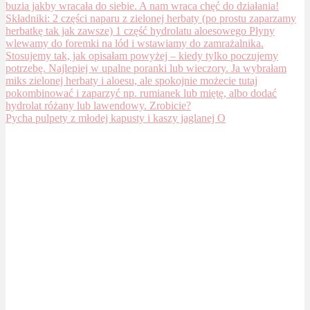
Pycha pulpety z młodej kapusty i kaszy jaglanej O