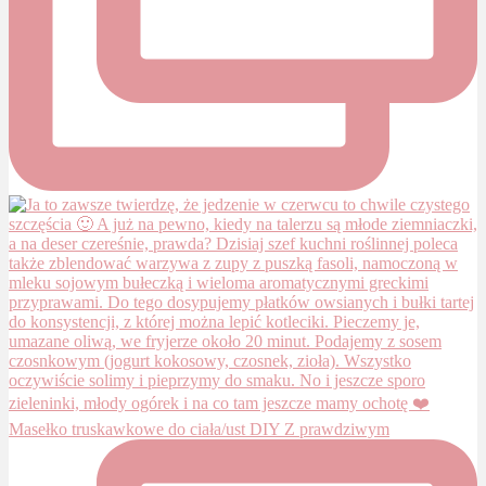
Masełko truskawkowe do ciała/ust DIY Z prawdziwym