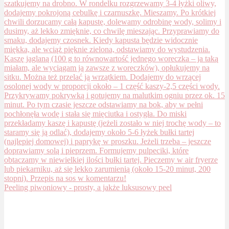
Peeling piwoniowy - prosty, a jakże luksusowy peel