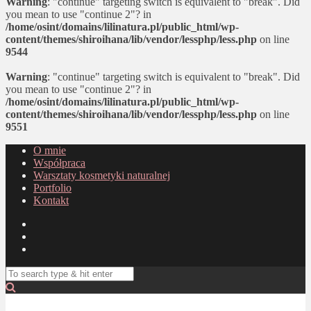
Warning
: "continue" targeting switch is equivalent to "break". Did
you mean to use "continue 2"? in
/home/osint/domains/lilinatura.pl/public_html/wp-
content/themes/shiroihana/lib/vendor/lessphp/less.php
on line
9544
Warning
: "continue" targeting switch is equivalent to "break". Did
you mean to use "continue 2"? in
/home/osint/domains/lilinatura.pl/public_html/wp-
content/themes/shiroihana/lib/vendor/lessphp/less.php
on line
9551
O mnie
Współpraca
Warsztaty kosmetyki naturalnej
Portfolio
Kontakt