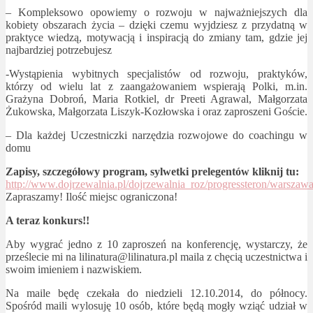
– Kompleksowo opowiemy o rozwoju w najważniejszych dla
kobiety obszarach życia – dzięki czemu wyjdziesz z przydatną w
praktyce wiedzą, motywacją i inspiracją do zmiany tam, gdzie jej
najbardziej potrzebujesz
-Wystąpienia wybitnych specjalistów od rozwoju, praktyków,
którzy od wielu lat z zaangażowaniem wspierają Polki, m.in.
Grażyna Dobroń, Maria Rotkiel, dr Preeti Agrawal, Małgorzata
Żukowska, Małgorzata Liszyk-Kozłowska i oraz zaproszeni Goście.
– Dla każdej Uczestniczki narzędzia rozwojowe do coachingu w
domu
Zapisy, szczegółowy program, sylwetki prelegentów kliknij tu:
http://www.dojrzewalnia.pl/dojrzewalnia_roz/progressteron/warszawa
Zapraszamy! Ilość miejsc ograniczona!
A teraz konkurs!!
Aby wygrać jedno z 10 zaproszeń na konferencję, wystarczy, że
prześlecie mi na lilinatura@lilinatura.pl maila z chęcią uczestnictwa i
swoim imieniem i nazwiskiem.
Na maile będę czekała do niedzieli 12.10.2014, do północy.
Spośród maili wylosuję 10 osób, które będą mogły wziąć udział w