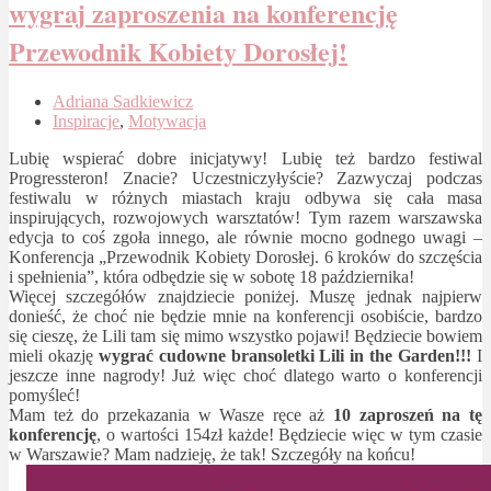
wygraj zaproszenia na konferencję
Przewodnik Kobiety Dorosłej!
Adriana Sadkiewicz
Inspiracje
,
Motywacja
Lubię wspierać dobre inicjatywy! Lubię też bardzo festiwal
Progressteron! Znacie? Uczestniczyłyście? Zazwyczaj podczas
festiwalu w różnych miastach kraju odbywa się cała masa
inspirujących, rozwojowych warsztatów! Tym razem warszawska
edycja to coś zgoła innego, ale równie mocno godnego uwagi –
Konferencja „Przewodnik Kobiety Dorosłej. 6 kroków do szczęścia
i spełnienia”, która odbędzie się w sobotę 18 października!
Więcej szczegółów znajdziecie poniżej. Muszę jednak najpierw
donieść, że choć nie będzie mnie na konferencji osobiście, bardzo
się cieszę, że Lili tam się mimo wszystko pojawi! Będziecie bowiem
mieli okazję
wygrać cudowne bransoletki Lili in the Garden!!!
I
jeszcze inne nagrody! Już więc choć dlatego warto o konferencji
pomyśleć!
Mam też do przekazania w Wasze ręce aż
10 zaproszeń na tę
konferencję
, o wartości 154zł każde! Będziecie więc w tym czasie
w Warszawie? Mam nadzieję, że tak! Szczegóły na końcu!