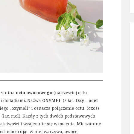
eszanina
octu owocowego
(najczęściej octu
i dodatkami. Nazwa
OXYMEL
(z łac.
Oxy – ocet
kiego „oxymeli” i oznacza połączenie octu (oxos)
i) (łac. mel). Każdy z tych dwóch podstawowych
ściwości i wzajemnie się wzmacnia. Mieszaninę
ić macerując w niej warzywa, owoce,