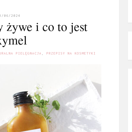
3/06/2024
 żywe i co to jest
xymel
URALNA PIELĘGNACJA
,
PRZEPISY NA KOSMETYKI