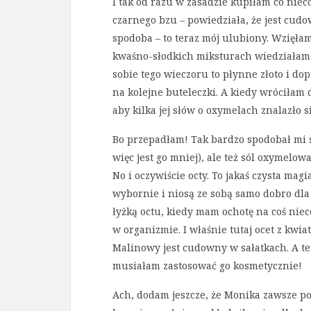
I tak od razu w zasadzie kupiłam co niec
czarnego bzu – powiedziała, że jest cudo
spodoba – to teraz mój ulubiony. Wzięła
kwaśno-słodkich miksturach wiedziałam, 
sobie tego wieczoru to płynne złoto i do
na kolejne buteleczki. A kiedy wróciłam
aby kilka jej słów o oxymelach znalazło się
Bo przepadłam! Tak bardzo spodobał mi s
więc jest go mniej), ale też sól oxymelo
No i oczywiście octy. To jakaś czysta ma
wybornie i niosą ze sobą samo dobro dla 
łyżką octu, kiedy mam ochotę na coś niec
w organizmie. I właśnie tutaj ocet z kwi
Malinowy jest cudowny w sałatkach. A te
musiałam zastosować go kosmetycznie!
Ach, dodam jeszcze, że Monika zawsze pod