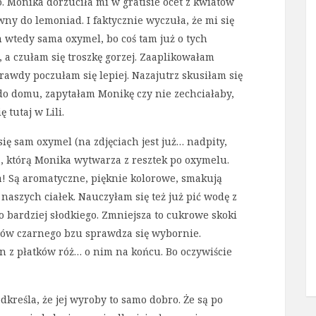
o. Monika dorzuciła mi w gratisie ocet z kwiatów
wny do lemoniad. I faktycznie wyczuła, że mi się
m wtedy sama oxymel, bo coś tam już o tych
a czułam się troszkę gorzej. Zaaplikowałam
prawdy poczułam się lepiej. Nazajutrz skusiłam się
 do domu, zapytałam Monikę czy nie zechciałaby,
 tutaj w Lili.
ię sam oxymel (na zdjęciach jest już… nadpity,
wa, którą Monika wytwarza z resztek po oxymelu.
gia! Są aromatyczne, pięknie kolorowe, smakują
naszych ciałek. Nauczyłam się też już pić wodę z
o bardziej słodkiego. Zmniejsza to cukrowe skoki
atów czarnego bzu sprawdza się wybornie.
n z płatków róż… o nim na końcu. Bo oczywiście
kreśla, że jej wyroby to samo dobro. Że są po