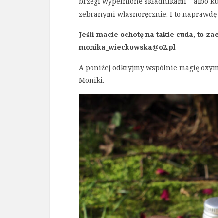
brzegi wypełnione składnikami – albo ku
zebranymi własnoręcznie. I to naprawdę
Jeśli macie ochotę na takie cuda, to za
monika_wieckowska@o2.pl
A poniżej odkryjmy wspólnie magię oxym
Moniki.