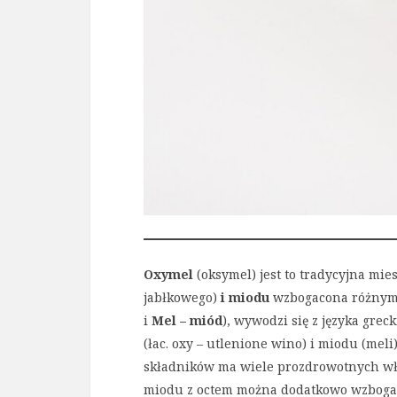
Oxymel
(oksymel) jest to tradycyjna mi
jabłkowego)
i miodu
wzbogacona różnym
i
Mel – miód
), wywodzi się z języka grec
(łac. oxy – utlenione wino) i miodu (mel
składników ma wiele prozdrowotnych wła
miodu z octem można dodatkowo wzbogac