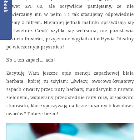
Facebook
nawet SPF 60, ale oczywiście pamiętamy, że nie
zawierzamy mu w pełni i i tak stosujemy odpowiednie
kremy z filtrem. Niemniej jednak malinki sprawdzają się
tu świetnie. Całość szybko się wchłania, nie pozostawia
uczucia tłustości, przyjemnie wygładza i odżywia. Idealny
po wieczornym prysznicu!
No a ten zapach… ach!
Zacytuję Wam jeszcze opis esencji zapachowej biała
herbata, której tu użyłam: „świeży, owocowo-kwiatowy
zapach otwarty przez nuty herbaty, mandarynki z nutami
zielonymi, wspierany przez średnie nuty róży, brzoskwini
i konwalii, które spoczywają na bazie suszonych kwiatów i
owoców.” Dobrze brzmi!