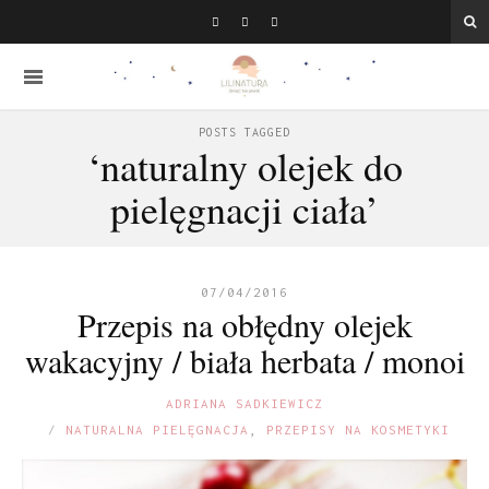
POSTS TAGGED
‘naturalny olejek do
pielęgnacji ciała’
07/04/2016
Przepis na obłędny olejek
wakacyjny / biała herbata / monoi
ADRIANA SADKIEWICZ
NATURALNA PIELĘGNACJA
,
PRZEPISY NA KOSMETYKI