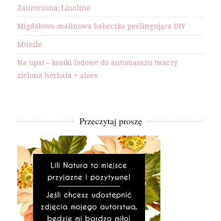
Zauroczona: Linoline
Migdałowo-malinowa babeczka peelingująca DIY
Muszle
Na upał – kostki lodowe do automasażu twarzy
zielona herbata + aloes
Przeczytaj proszę