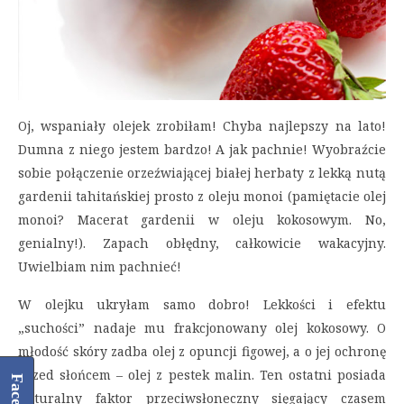
Oj, wspaniały olejek zrobiłam! Chyba najlepszy na lato!
Dumna z niego jestem bardzo! A jak pachnie! Wyobraźcie
sobie połączenie orzeźwiającej białej herbaty z lekką nutą
gardenii tahitańskiej prosto z oleju monoi (pamiętacie olej
monoi? Macerat gardenii w oleju kokosowym. No,
genialny!). Zapach obłędny, całkowicie wakacyjny.
Uwielbiam nim pachnieć!
W olejku ukryłam samo dobro! Lekkości i efektu
„suchości” nadaje mu frakcjonowany olej kokosowy. O
młodość skóry zadba olej z opuncji figowej, a o jej ochronę
przed słońcem – olej z pestek malin. Ten ostatni posiada
naturalny faktor przeciwsłoneczny sięgający czasem