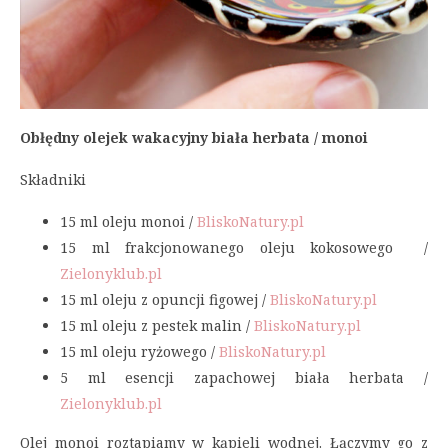
Obłędny olejek wakacyjny biała herbata / monoi
Składniki
15 ml oleju monoi /
BliskoNatury.pl
15 ml frakcjonowanego oleju kokosowego /
Zielonyklub.pl
15 ml oleju z opuncji figowej /
BliskoNatury.pl
15 ml oleju z pestek malin /
BliskoNatury.pl
15 ml oleju ryżowego /
BliskoNatury.pl
5 ml esencji zapachowej biała herbata /
Zielonyklub.pl
Olej monoi roztapiamy w kąpieli wodnej. Łączymy go z