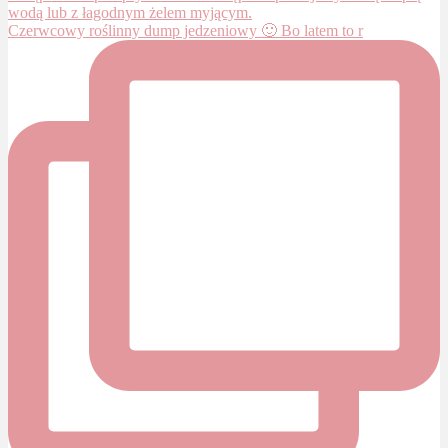
Czerwcowy roślinny dump jedzeniowy 🙂 Bo latem to r