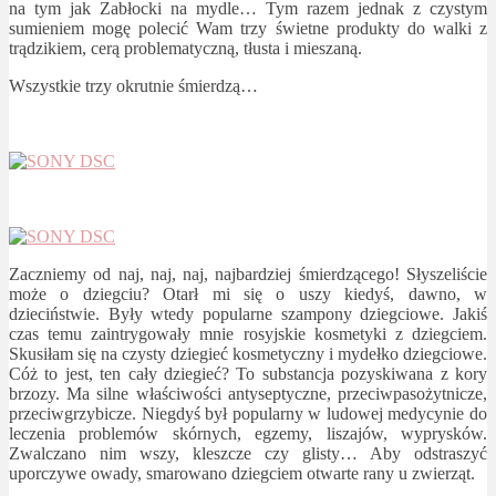
na tym jak Zabłocki na mydle… Tym razem jednak z czystym
sumieniem mogę polecić Wam trzy świetne produkty do walki z
trądzikiem, cerą problematyczną, tłusta i mieszaną.
Wszystkie trzy okrutnie śmierdzą…
Zaczniemy od naj, naj, naj, najbardziej śmierdzącego! Słyszeliście
może o dziegciu? Otarł mi się o uszy kiedyś, dawno, w
dzieciństwie. Były wtedy popularne szampony dziegciowe. Jakiś
czas temu zaintrygowały mnie rosyjskie kosmetyki z dziegciem.
Skusiłam się na czysty dziegieć kosmetyczny i mydełko dziegciowe.
Cóż to jest, ten cały dziegieć? To substancja pozyskiwana z kory
brzozy. Ma silne właściwości antyseptyczne, przeciwpasożytnicze,
przeciwgrzybicze. Niegdyś był popularny w ludowej medycynie do
leczenia problemów skórnych, egzemy, liszajów, wyprysków.
Zwalczano nim wszy, kleszcze czy glisty… Aby odstraszyć
uporczywe owady, smarowano dziegciem otwarte rany u zwierząt.