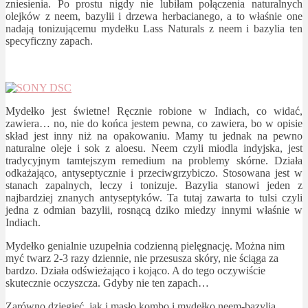
zniesienia. Po prostu nigdy nie lubiłam połączenia naturalnych
olejków z neem, bazylii i drzewa herbacianego, a to właśnie one
nadają tonizującemu mydełku Lass Naturals z neem i bazylia ten
specyficzny zapach.
Mydełko jest świetne! Ręcznie robione w Indiach, co widać,
zawiera… no, nie do końca jestem pewna, co zawiera, bo w opisie
skład jest inny niż na opakowaniu. Mamy tu jednak na pewno
naturalne oleje i sok z aloesu. Neem czyli miodla indyjska, jest
tradycyjnym tamtejszym remedium na problemy skórne. Działa
odkażająco, antyseptycznie i przeciwgrzybiczo. Stosowana jest w
stanach zapalnych, leczy i tonizuje. Bazylia stanowi jeden z
najbardziej znanych antyseptyków. Ta tutaj zawarta to tulsi czyli
jedna z odmian bazylii, rosnącą dziko miedzy innymi właśnie w
Indiach.
Mydełko genialnie uzupełnia codzienną pielęgnację. Można nim
myć twarz 2-3 razy dziennie, nie przesusza skóry, nie ściąga za
bardzo. Działa odświeżająco i kojąco. A do tego oczywiście
skutecznie oczyszcza. Gdyby nie ten zapach…
Zarówno dziegieć, jak i masło kombo i mydełko neem-bazylia,