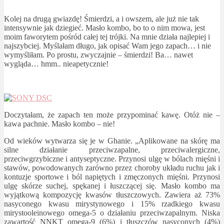
Kolej na drugą gwiazdę! Śmierdzi, a i owszem, ale już nie tak
intensywnie jak dziegieć. Masło kombo, bo to o nim mowa, jest
moim faworytem pośród całej tej trójki. Na mnie działa najlepiej i
najszybciej. Myślałam długo, jak opisać Wam jego zapach… i nie
wymyśliłam. Po prostu, zwyczajnie – śmierdzi! Ba… nawet
wygląda… hmm.. nieapetycznie!
Doczytałam, że zapach ten może przypominać kawę. Otóż nie –
kawa pachnie. Masło kombo – nie!
Od wieków wytwarza się je w Ghanie. „Aplikowane na skórę ma
silne działanie przeciwzapalne, przeciwalergiczne,
przeciwgrzybiczne i antyseptyczne. Przynosi ulgę w bólach mięśni i
stawów, powodowanych zarówno przez choroby układu ruchu jak i
kontuzje sportowe i ból napiętych i zmęczonych mięśni. Przynosi
ulgę skórze suchej, spękanej i łuszczącej się. Masło kombo ma
wyjątkową kompozycję kwasów tłuszczowych. Zawiera aż 73%
nasyconego kwasu mirystynowego i 15% rzadkiego kwasu
mirystooleinowego omega-5 o działaniu przeciwzapalnym. Niska
zawartość NNKT omega-9 (6%) i tłuszczów nasyconych (4%)