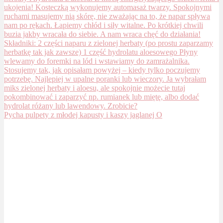
Pycha pulpety z młodej kapusty i kaszy jaglanej O