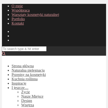
O mnie
Współpraca
Warsztaty kosmetyki naturalnej
Portfolio
Kontakt
Strona główna
Naturalna pielęgnacja
Przepisy na kosmetyki
Kuchnia roślinna
Inspiracje
I jeszcze…
Życie
Nasze Miejsce
Design
Wnętrza