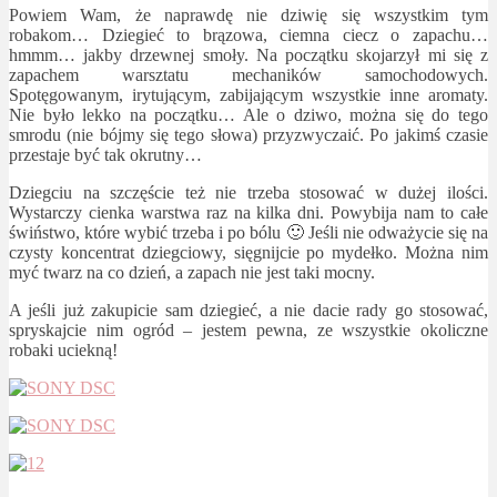
Powiem Wam, że naprawdę nie dziwię się wszystkim tym
robakom… Dziegieć to brązowa, ciemna ciecz o zapachu…
hmmm… jakby drzewnej smoły. Na początku skojarzył mi się z
zapachem warsztatu mechaników samochodowych.
Spotęgowanym, irytującym, zabijającym wszystkie inne aromaty.
Nie było lekko na początku… Ale o dziwo, można się do tego
smrodu (nie bójmy się tego słowa) przyzwyczaić. Po jakimś czasie
przestaje być tak okrutny…
Dziegciu na szczęście też nie trzeba stosować w dużej ilości.
Wystarczy cienka warstwa raz na kilka dni. Powybija nam to całe
świństwo, które wybić trzeba i po bólu 🙂 Jeśli nie odważycie się na
czysty koncentrat dziegciowy, sięgnijcie po mydełko. Można nim
myć twarz na co dzień, a zapach nie jest taki mocny.
A jeśli już zakupicie sam dziegieć, a nie dacie rady go stosować,
spryskajcie nim ogród – jestem pewna, ze wszystkie okoliczne
robaki uciekną!