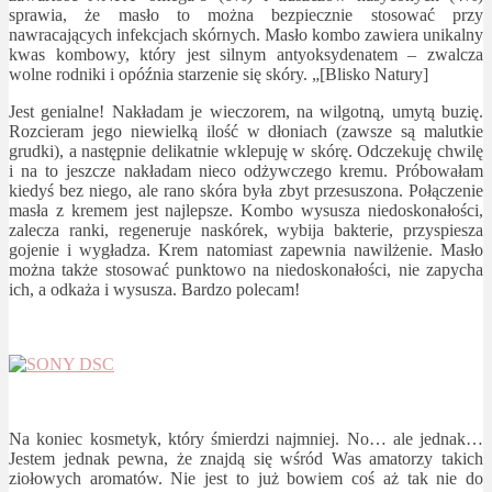
sprawia, że masło to można bezpiecznie stosować przy
nawracających infekcjach skórnych. Masło kombo zawiera unikalny
kwas kombowy, który jest silnym antyoksydenatem – zwalcza
wolne rodniki i opóźnia starzenie się skóry. „[Blisko Natury]
Jest genialne! Nakładam je wieczorem, na wilgotną, umytą buzię.
Rozcieram jego niewielką ilość w dłoniach (zawsze są malutkie
grudki), a następnie delikatnie wklepuję w skórę. Odczekuję chwilę
i na to jeszcze nakładam nieco odżywczego kremu. Próbowałam
kiedyś bez niego, ale rano skóra była zbyt przesuszona. Połączenie
masła z kremem jest najlepsze. Kombo wysusza niedoskonałości,
zalecza ranki, regeneruje naskórek, wybija bakterie, przyspiesza
gojenie i wygładza. Krem natomiast zapewnia nawilżenie. Masło
można także stosować punktowo na niedoskonałości, nie zapycha
ich, a odkaża i wysusza. Bardzo polecam!
Na koniec kosmetyk, który śmierdzi najmniej. No… ale jednak…
Jestem jednak pewna, że znajdą się wśród Was amatorzy takich
ziołowych aromatów. Nie jest to już bowiem coś aż tak nie do