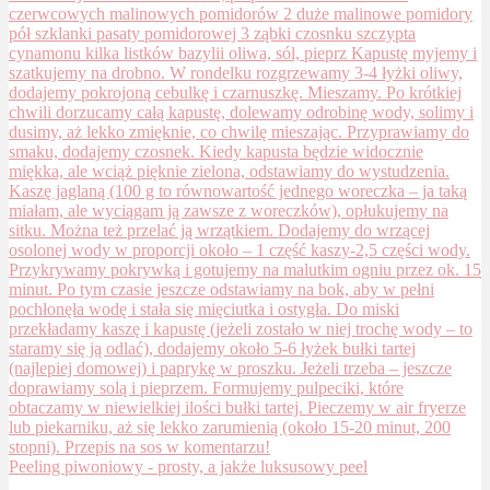
Peeling piwoniowy - prosty, a jakże luksusowy peel