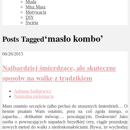
Moda
Misz Masz
Motywacja
DIY
Święta
‘masło kombo’
Posts Tagged
06/26/2015
Najbardziej śmierdzące, ale skuteczne
sposoby na walkę z trądzikiem
Adriana Sadkiewicz
Naturalna pielęgnacja
Mam ostatnio szczęście (albo pecha) do strasznych śmierdzieli… O
hennie pisałam Wam ostatnio, pora na coś zgoła innego, o
zapachu… delikatnie mówiąc… powalającym. Dosłownie! Jako
osoba o powracających napadach brzydkiej cery, ciągle poszukuję
nowych metod do walki z niedoskonałościami. Bywa, ze wychodzę