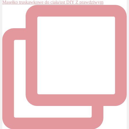
Masełko truskawkowe do ciała/ust DIY Z prawdziwym