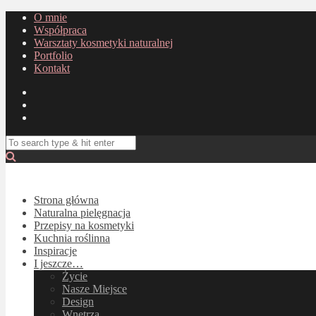
O mnie
Współpraca
Warsztaty kosmetyki naturalnej
Portfolio
Kontakt
Strona główna
Naturalna pielęgnacja
Przepisy na kosmetyki
Kuchnia roślinna
Inspiracje
I jeszcze…
Życie
Nasze Miejsce
Design
Wnętrza