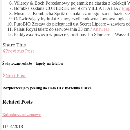
Villeroy & Boch Porcelanowy pojemnik na ciastka z kolekcji W
Bombka szklana CUKIEREK red 9 cm VILLA ITALIA /
Emp
Musująca Kombucha Spritz o smaku czarnego bzu na bazie ziel
Odświeżający hydrolat z kawy czyli cudowna kawowa mgiełk
PuroBIO Zestaw do pielęgnacji ust Secret Lipcare – zawiera
Palais Royal talerz do serwowania 33 cm /
Answear
Paddywax Świeca w puszce Christmas Tin Staircase – Wassail
Share This
Previous Post
Świąteczne kolaże – tapety na telefon
Next Post
Rozpieszczający peeling do ciała DIY korzenna śliwka
Related Posts
Kalendarze adwentowe
11/14/2018