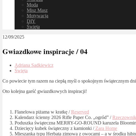
Moda
Misz Masz
Motywacja
DIY
Święta
12/09/2025
Gwiazdkowe inspiracje / 04
Adriana Sadkiewicz
Święta
Co powiecie tym razem na ciepłą myśl o spokojnym świątecznym dn
Oto kolejna garść gwiazdkowych inspiracji!
Flanelowa piżama w kratkę /
Reserved
Kalendarz ścienny 2026 Rifle Paper Co. „ogród” /
Rzeczowni
Poduszka świąteczna MERRY-GO-ROUND karuzela Blooming
Dziecięcy kubek świąteczny z kamionki /
Zara Home
Mieszanka typu Herbata zimowa z owocami – a w środku hibisk