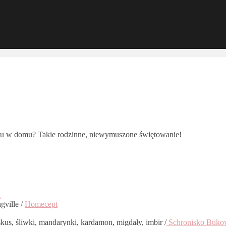
iu w domu? Takie rodzinne, niewymuszone świętowanie!
k
ville /
Homecept
us, śliwki, mandarynki, kardamon, migdały, imbir /
Schronisko Buko