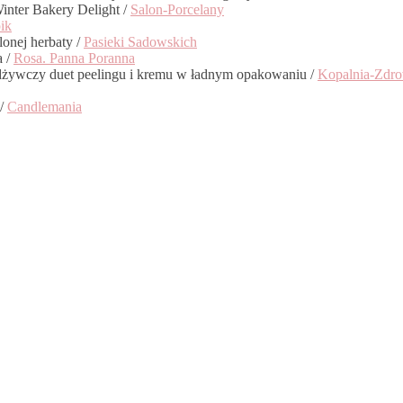
inter Bakery Delight /
Salon-Porcelany
ik
onej herbaty /
Pasieki Sadowskich
a /
Rosa. Panna Poranna
 odżywczy duet peelingu i kremu w ładnym opakowaniu /
Kopalnia-Zdro
 /
Candlemania