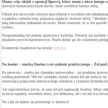
Mamy więc olejek z opuncji figowej, który znam z nieco innego w
dawnym farmaceutycznym duchu, które osobiście bardzo lubię.
Olejek jest niezwykle cennym specyfikiem o wysokiej sile odmładzaj
wygładza i uelastycznia, poprawia napięcie i koloryt skóry.” Idealnie
taką mieszaninę nakładam na twarz. Mam wrażenie, że w ten sposób n
szybko.
Niespodzianką był jednak opuncjowy hydrolat. Niestety nie pachnie on
działaniu przeciwstarzeniowym. Warto dodać go do codziennej pielęg
Kosmetyki znajdziecie na stronie
Sylveco
.
Na koniec – marka Duetus i coś szalenie praktycznego – Żel pod p
Po pierwsze – marka ma charakter uniwersalny – jej produkty przezna
solidną pojemność 500 ml i pompkę, dzięki czemu żel nie kończy się 
stanowiącą połączenie intensywnego seledynu z czarnym alchemiczn
Ale najważniejsze jest to, że sam żel jest naprawdę świetny. Myje ci
uczucia napiętej, szorstkiej skóry, jest delikatny, ale i on ma wyczuw
No i jak on ładnie się prezentuje w łazience!