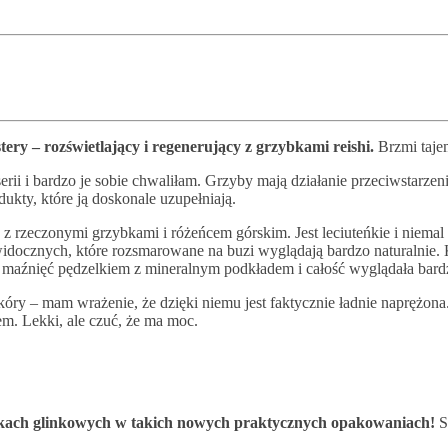
ery – rozświetlający i regenerujący z grzybkami reishi.
Brzmi taje
serii i bardzo je sobie chwaliłam. Grzyby mają działanie przeciwstarzen
kty, które ją doskonale uzupełniają.
 rzeczonymi grzybkami i różeńcem górskim. Jest leciuteńkie i niemal 
idocznych, które rozsmarowane na buzi wyglądają bardzo naturalnie. K
ka maźnięć pędzelkiem z mineralnym podkładem i całość wyglądała bardz
skóry – mam wrażenie, że dzięki niemu jest faktycznie ładnie naprężo
m. Lekki, ale czuć, że ma moc.
czkach glinkowych w takich nowych praktycznych opakowaniach!
Są