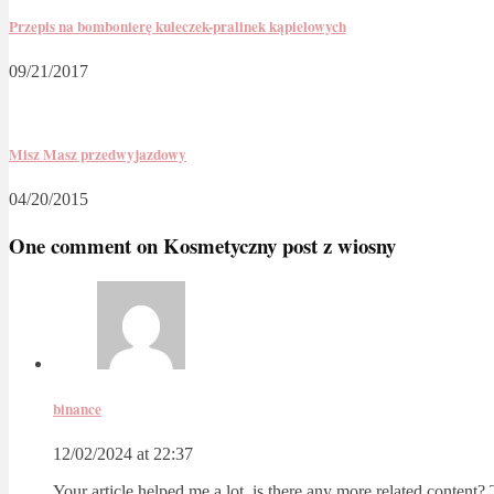
Przepis na bombonierę kuleczek-pralinek kąpielowych
09/21/2017
Misz Masz przedwyjazdowy
04/20/2015
One comment on
Kosmetyczny post z wiosny
binance
12/02/2024 at 22:37
Your article helped me a lot, is there any more related content?