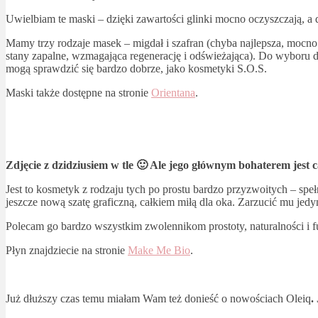
Uwielbiam te maski – dzięki zawartości glinki mocno oczyszczają, a 
Mamy trzy rodzaje masek – migdał i szafran (chyba najlepsza, mocno
stany zapalne, wzmagająca regenerację i odświeżająca). Do wyboru do
mogą sprawdzić się bardzo dobrze, jako kosmetyki S.O.S.
Maski także dostępne na stronie
Orientana
.
Zdjęcie z dzidziusiem w tle 🙂 Ale jego głównym bohaterem jest
Jest to kosmetyk z rodzaju tych po prostu bardzo przyzwoitych – spełn
jeszcze nową szatę graficzną, całkiem miłą dla oka. Zarzucić mu jed
Polecam go bardzo wszystkim zwolennikom prostoty, naturalności i f
Płyn znajdziecie na stronie
Make Me Bio
.
Już dłuższy czas temu miałam Wam też donieść o nowościach Oleiq
.