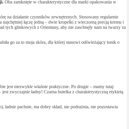
i.
Oba zamknięte w charakterystyczne dla marki opakowania w
skórę na działanie czynników zewnętrznych. Stosowany regularnie
a najchętniej łączę jedną – dwie kropelki z wieczorną porcją kremu i
ad tych glinkowych z Orientany, aby nie zaschnęły nam na twarzy za
biła go za to moja skóra, dla której stanowi odświeżający tonik o
bie jest niezwykle właśnie praktyczne. Po drugie – mamy tutaj
 jest zwyczajnie ładny! Czarna butelka z charakterystyczną etykietą
m), ładnie pachnie, ma dobry skład, nie podrażnia, nie pozostawia