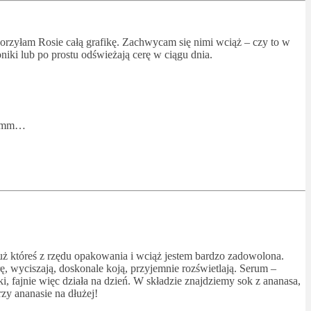
tworzyłam Rosie całą grafikę. Zachwycam się nimi wciąż – czy to w
niki lub po prostu odświeżają cerę w ciągu dnia.
Mmmmm…
uż któreś z rzędu opakowania i wciąż jestem bardzo zadowolona.
ę, wyciszają, doskonale koją, przyjemnie rozświetlają. Serum –
i, fajnie więc działa na dzień. W składzie znajdziemy sok z ananasa,
zy ananasie na dłużej!