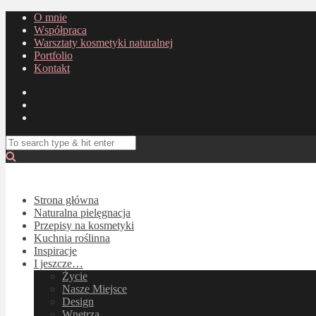
O mnie
Współpraca
Warsztaty kosmetyki naturalnej
Portfolio
Kontakt
Strona główna
Naturalna pielęgnacja
Przepisy na kosmetyki
Kuchnia roślinna
Inspiracje
I jeszcze…
Życie
Nasze Miejsce
Design
Wnętrza