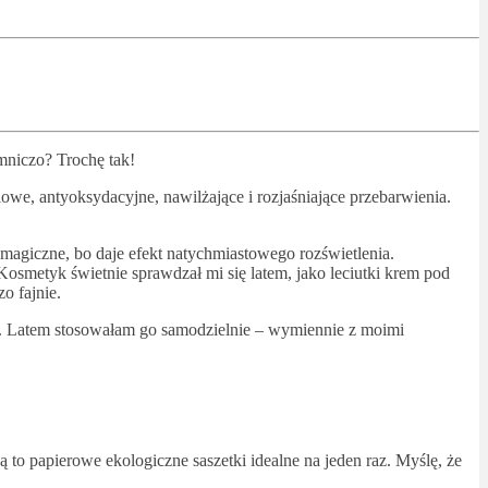
mniczo? Trochę tak!
iowe, antyoksydacyjne, nawilżające i rozjaśniające przebarwienia.
magiczne, bo daje efekt natychmiastowego rozświetlenia.
osmetyk świetnie sprawdzał mi się latem, jako leciutki krem pod
o fajnie.
na. Latem stosowałam go samodzielnie – wymiennie z moimi
 to papierowe ekologiczne saszetki idealne na jeden raz. Myślę, że