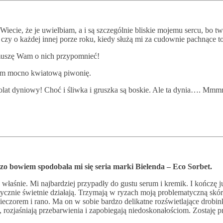
Wiecie, że je uwielbiam, a i są szczególnie bliskie mojemu sercu, bo 
 czy o każdej innej porze roku, kiedy służą mi za cudownie pachnące to
 muszę Wam o nich przypomnieć!
ecam mocno kwiatową piwonię.
drolat dyniowy! Choć i śliwka i gruszka są boskie. Ale ta dynia…. 
zo bowiem spodobała mi się seria marki Bielenda – Eco Sorbet.
aśnie. Mi najbardziej przypadły do gustu serum i kremik. I kończę j
tycznie świetnie działają. Trzymają w ryzach moją problematyczną skór
ieczorem i rano. Ma on w sobie bardzo delikatne rozświetlające drobink
ozjaśniają przebarwienia i zapobiegają niedoskonałościom. Zostaję pr