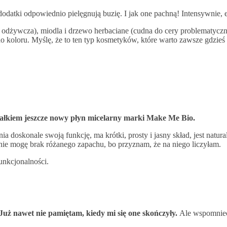
dodatki odpowiednio pielęgnują buzię. I jak one pachną! Intensywnie, e
 odżywcza), miodla i drzewo herbaciane (cudna do cery problematyczne
 koloru. Myślę, że to ten typ kosmetyków, które warto zawsze gdzieś w
 całkiem jeszcze nowy płyn micelarny marki Make Me Bio.
ia doskonale swoją funkcję, ma krótki, prosty i jasny skład, jest natu
ynie mogę brak różanego zapachu, bo przyznam, że na niego liczyłam.
unkcjonalności.
 Już nawet nie pamiętam, kiedy mi się one skończyły.
Ale wspomnieć 