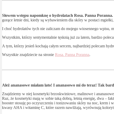
Słowem wstępu napomknę o hydrolatach Rosa. Panna Poranna.
gorące letnie dni, kiedy są wybawieniem dla skóry w postaci mgiełki,
I choć hydrolatów tych nie zaliczam do mojego wiosennego wpisu,
Wszystkim, którzy sentymentalnie tęsknią już za latem, bardzo pol
A tym, którzy jesień kochają całym sercem, najbardziej polecam hy
Wszystkie znajdziecie na stronie
Rosa. Panna Poranna
.
Ależ ananasowe miałam lato! I ananasowo mi do teraz! Tak bard
Znajdziemy w niej kosmetyki brzoskwiniowe, malinowe i ananasowe wł
Raz, że kosmetyki mają w sobie taką dobrą, letnią energię, dwa – fak
booster stosuję po oczyszczeniu i tonizowaniu skóry na noc, krem i w
kwasy AHA i witaminę C, które razem nawilżają, wyrównują koloryt, r