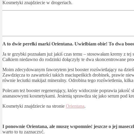
Kosmetyki znajdziecie w drogeriach.
A to dwie perełki marki Orientana. Uwielbiam obie! To dwa boost
Ja te grzybki poznałam już jakiś czas temu – stosowałam kremy z tej 
Całkiem niedawno do rodzinki dołączyły te dwa skoncentrowane produ
Moim zdecydowanym faworytem jest booster rozświetlający na dzień z
Zawdzięcza to zawartości takich maciupeńkich drobinek, prawie niew
równie leciutki makijaż mineralny. Odrobina tego rozświetlenia, kil
Polecam też booster regenerujący, który widocznie poprawia jakość 
ananasowymi kosmetykami. Jesienią sprawdza się jako serum pod kre
Kosmetyki znajdziecie na stronie
Orientana
.
I ponownie Orientana, ale muszę wspomnieć jeszcze o jej mase
warto to tu zaznaczyć.