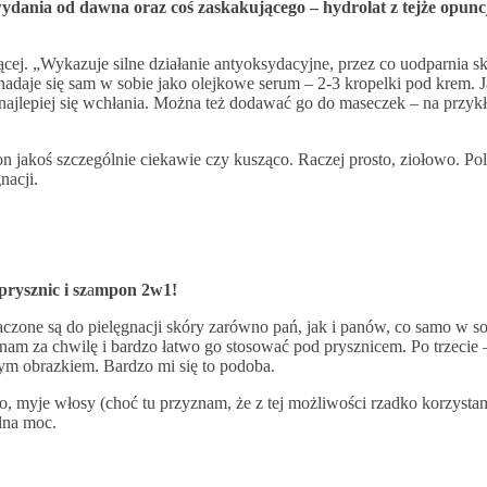
ydania od dawna oraz coś zaskakującego – hydrolat z tejże opuncj
ącej. „Wykazuje silne działanie antyoksydacyjne, przez co uodparnia 
 nadaje się sam w sobie jako olejkowe serum – 2-3 kropelki pod krem. J
ajlepiej się wchłania. Można też dodawać go do maseczek – na przykł
 jakoś szczególnie ciekawie czy kusząco. Raczej prosto, ziołowo. Polu
nacji.
rysznic i sz
a
mpon 2w1!
czone są do pielęgnacji skóry zarówno pań, jak i panów, co samo w so
nam za chwilę i bardzo łatwo go stosować pod prysznicem. Po trzecie –
ym obrazkiem. Bardzo mi się to podoba.
ało, myje włosy (choć tu przyznam, że z tej możliwości rzadko korzysta
alna moc.