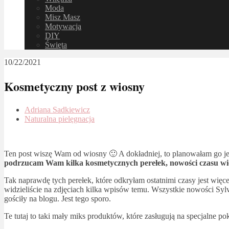
Moda
Misz Masz
Motywacja
DIY
Święta
10/22/2021
Kosmetyczny post z wiosny
Adriana Sadkiewicz
Naturalna pielęgnacja
Ten post wiszę Wam od wiosny 🙂 A dokładniej, to planowałam go je
podrzucam Wam kilka kosmetycznych perełek, nowości czasu wios
Tak naprawdę tych perełek, które odkryłam ostatnimi czasy jest więc
widzieliście na zdjęciach kilka wpisów temu. Wszystkie nowości Syl
gościły na blogu. Jest tego sporo.
Te tutaj to taki mały miks produktów, które zasługują na specjalne po