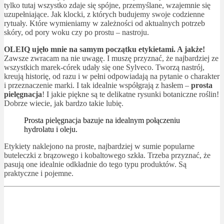
tylko tutaj wszystko zdaje się spójne, przemyślane, wzajemnie się
uzupełniające. Jak klocki, z których budujemy swoje codzienne
rytuały. Które wymieniamy w zależności od aktualnych potrzeb
skóry, od pory woku czy po prostu – nastroju.
OLEIQ ujęło mnie na samym początku etykietami. A jakże!
Zawsze zwracam na nie uwagę. I muszę przyznać, że najbardziej ze
wszystkich marek-córek udały się one Sylveco. Tworzą nastrój,
kreują historię, od razu i w pełni odpowiadają na pytanie o charakter
i przeznaczenie marki. I tak idealnie współgrają z hasłem –
prosta
pielęgnacja
! I jakie piękne są te delikatne rysunki botaniczne roślin!
Dobrze wiecie, jak bardzo takie lubię.
Prosta pielęgnacja bazuje na idealnym połączeniu
hydrolatu i oleju.
Etykiety naklejono na proste, najbardziej w sumie popularne
buteleczki z brązowego i kobaltowego szkła. Trzeba przyznać, że
pasują one idealnie odkładnie do tego typu produktów. Są
praktyczne i pojemne.