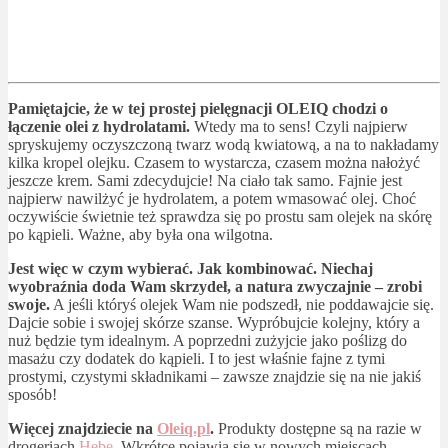
Pamiętajcie, że w tej prostej pielęgnacji OLEIQ chodzi o
łączenie olei z hydrolatami.
Wtedy ma to sens! Czyli najpierw
spryskujemy oczyszczoną twarz wodą kwiatową, a na to nakładamy
kilka kropel olejku. Czasem to wystarcza, czasem można nałożyć
jeszcze krem. Sami zdecydujcie! Na ciało tak samo. Fajnie jest
najpierw nawilżyć je hydrolatem, a potem wmasować olej. Choć
oczywiście świetnie też sprawdza się po prostu sam olejek na skórę
po kąpieli. Ważne, aby była ona wilgotna.
Jest więc w czym wybierać. Jak kombinować. Niechaj
wyobraźnia doda Wam skrzydeł, a natura zwyczajnie – zrobi
swoje.
A jeśli któryś olejek Wam nie podszedł, nie poddawajcie się.
Dajcie sobie i swojej skórze szanse. Wypróbujcie kolejny, który a
nuż będzie tym idealnym. A poprzedni zużyjcie jako poślizg do
masażu czy dodatek do kąpieli. I to jest właśnie fajne z tymi
prostymi, czystymi składnikami – zawsze znajdzie się na nie jakiś
sposób!
Więcej znajdziecie na
Oleiq.pl
.
Produkty dostępne są na razie w
drogeriach
Hebe
. Wkrótce pojawią się w nowych miejscach.