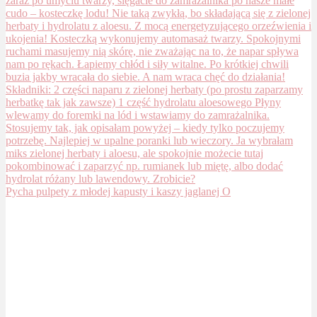
Pycha pulpety z młodej kapusty i kaszy jaglanej O