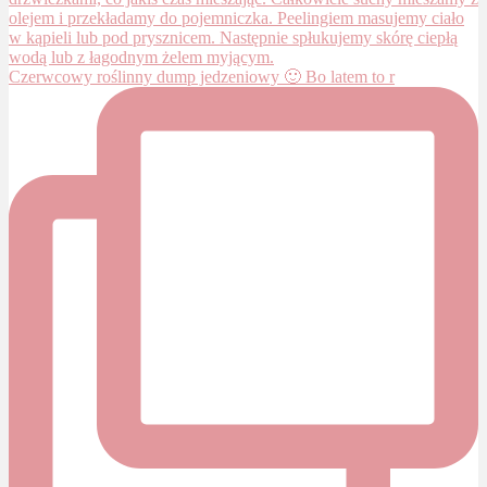
Czerwcowy roślinny dump jedzeniowy 🙂 Bo latem to r