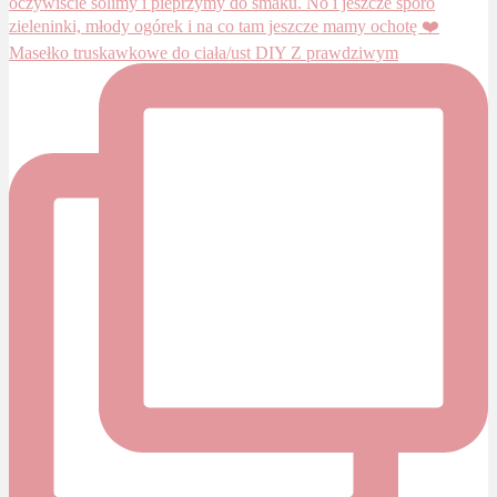
Masełko truskawkowe do ciała/ust DIY Z prawdziwym