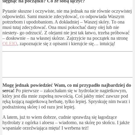
sięgnąć na początku? Co ze sobą łączyć?
Pytanie słuszne i oczywiste, nie ma jednak na nie równie oczywistej
odpowiedzi. Sami musicie zdecydować, co odpowiada Waszym
potrzebom i upodobaniom. A dokładniej – Waszej skóry. To ona
musi tutaj zdecydować. Ona musi pokochać dany olej lub nie
niestety- go odrzucić. Z olejami nie jest tak łatwo, trzeba próbować
– dosłownie – na własnej skórze. Zajrzyjcie na początek na stronę
OLEIQ
, zapoznajcie się z opisami i kierujcie się… intuicją!
Mogę jednak powiedzieć Wam, co mi przypadło najbardziej do
serca!
Po pierwsze – zakochałam się w hydrolacie nagietkowym,
który jest dla mnie zupełną nowością. Coś jakby mieć zawsze pod
ręką kojącą nagietkową herbatę, tylko lepiej. Spryskuję nim twarz i
podrażnioną skórę i od razu jest lepiej.
A latem, już to wiem dobrze, cudnie sprawdzą się łagodzące
hydrolaty z ogórka i aloesu – wiadomo, na skórę po słońcu. I jakże
wspaniale orzeźwiająca mięta! I werbena też!