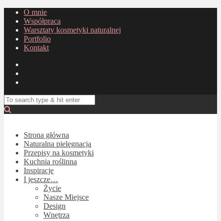
O mnie
Współpraca
Warsztaty kosmetyki naturalnej
Portfolio
Kontakt
Strona główna
Naturalna pielęgnacja
Przepisy na kosmetyki
Kuchnia roślinna
Inspiracje
I jeszcze…
Życie
Nasze Miejsce
Design
Wnętrza