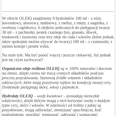
W ofercie OLEIQ znajdziemy 9 hydrolatów 100 ml – z róży,
lawendowy, aloesowy, malinowy, z melisy, z mięty, z nagietka, z
werbeny i ogórkowy, 6 olejków polecanych do pielęgnacji twarzy
30 ml – z pachnotki, pestek czarnego bzu, granatu, śliwek,
truskawek i żurawiny oraz trzy oleje do ciała i włosów (które jednak
także spokojnie można używać do twarzy) 100 ml – z czarnuszki, z
nasion konopi i pestek wiśni.
Na razie tyle. Ma być ponoć więcej i jeszcze ciekawiej. Już jednak
jest się czym zachwycać!
Organiczne oleje roślinne OLEIQ
są w 100% naturalne i tłoczone
na zimno, dzięki czemu nie tracą cennych składników podczas
procesu pozyskiwania. Stanowią źródło witamin i składników
odżywczych, które mają pozytywny wpływ na kondycję naszej cery.
Doskonale pielęgnują skórę, włosy i paznokcie.
Hydrolaty OLEIQ
– wody kwiatowe – posiadają niezwykłe
właściwości, dzięki którym mogą z nich korzystać osoby o każdym
typie cery, skóry i włosów. W zależności od rośliny z jakiej są
pozyskiwane, mogą odświeżać, zmniejszać opuchnięcia, koić
podrażnienia, nawilżać, tonizować, odżywiać i wzmacniać.