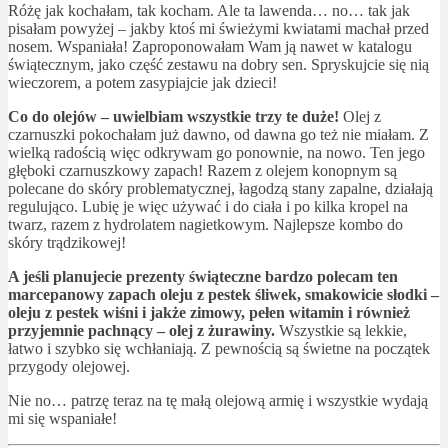
Różę jak kochałam, tak kocham. Ale ta lawenda… no… tak jak
pisałam powyżej – jakby ktoś mi świeżymi kwiatami machał przed
nosem. Wspaniała! Zaproponowałam Wam ją nawet w katalogu
świątecznym, jako część zestawu na dobry sen. Spryskujcie się nią
wieczorem, a potem zasypiajcie jak dzieci!
Co do olejów – uwielbiam wszystkie trzy te duże!
Olej z
czarnuszki pokochałam już dawno, od dawna go też nie miałam. Z
wielką radością więc odkrywam go ponownie, na nowo. Ten jego
głęboki czarnuszkowy zapach! Razem z olejem konopnym są
polecane do skóry problematycznej, łagodzą stany zapalne, działają
regulująco. Lubię je więc używać i do ciała i po kilka kropel na
twarz, razem z hydrolatem nagietkowym. Najlepsze kombo do
skóry trądzikowej!
A jeśli planujecie prezenty świąteczne bardzo polecam ten
marcepanowy zapach oleju z pestek śliwek, smakowicie słodki –
oleju z pestek wiśni i jakże zimowy, pełen witamin i również
przyjemnie pachnący – olej z żurawiny.
Wszystkie są lekkie,
łatwo i szybko się wchłaniają. Z pewnością są świetne na początek
przygody olejowej.
Nie no… patrzę teraz na tę małą olejową armię i wszystkie wydają
mi się wspaniałe!