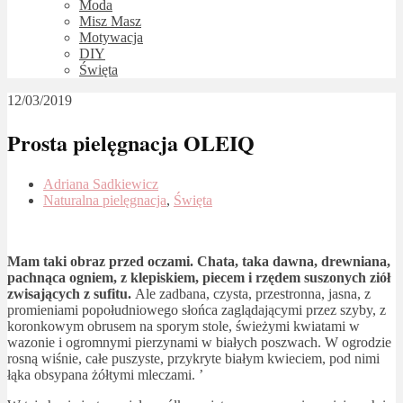
Moda
Misz Masz
Motywacja
DIY
Święta
12/03/2019
Prosta pielęgnacja OLEIQ
Adriana Sadkiewicz
Naturalna pielęgnacja
,
Święta
Mam taki obraz przed oczami. Chata, taka dawna, drewniana,
pachnąca ogniem, z klepiskiem, piecem i rzędem suszonych ziół
zwisających z sufitu.
Ale zadbana, czysta, przestronna, jasna, z
promieniami popołudniowego słońca zaglądającymi przez szyby, z
koronkowym obrusem na sporym stole, świeżymi kwiatami w
wazonie i ogromnymi pierzynami w białych poszwach. W ogrodzie
rosną wiśnie, całe puszyste, przykryte białym kwieciem, pod nimi
łąka obsypana żółtymi mleczami. ’