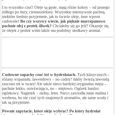
I to wszystko czuć! Oleje są gęste, mają różne kolory – od jasnego
żółtego po bury, ciemnozielony. Wszystkie intensywnie pachną,
niektóre średnio przyjemnie, jak to świeże oleje, inne wprost
cudownie!
Bo czy wszyscy wiecie, jak pięknie marcepanowo
pachnie olej z pestek śliwek?
Chciałoby się go jeść! Okazuje się,
że olejek z pestek wiśni także ma podobny słodkawy aromat.
Cudowne zapachy czuć też w hydrolatach.
Tych klasycznych –
różany wspaniały, lawendowy – no cudny! Jakby świeżą lawendą
rzucono mi w twarz! Ale także nieco bardziej oryginalna mięta –
pachnie lekko, orzeźwiająco, no – miętowo. Ogórek bardzo
ogórkowy. Nagietek – zielny, letni. Nieco zawiodła mnie malina i
werbena, bo nie czuć tych znajomych aromatów, ale same wody i
tak są przyjemne.
Pewnie zapytacie, które oleje wybrać? Po który hydrolat