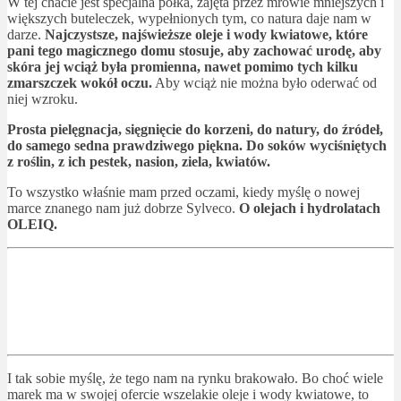
W tej chacie jest specjalna półka, zajęta przez mrowie mniejszych i
większych buteleczek, wypełnionych tym, co natura daje nam w
darze.
Najczystsze, najświeższe oleje i wody kwiatowe, które
pani tego magicznego domu stosuje, aby zachować urodę, aby
skóra jej wciąż była promienna, nawet pomimo tych kilku
zmarszczek wokół oczu.
Aby wciąż nie można było oderwać od
niej wzroku.
Prosta pielęgnacja, sięgnięcie do korzeni, do natury, do źródeł,
do samego sedna prawdziwego piękna. Do soków wyciśniętych
z roślin, z ich pestek, nasion, ziela, kwiatów.
To wszystko właśnie mam przed oczami, kiedy myślę o nowej
marce znanego nam już dobrze Sylveco.
O olejach i hydrolatach
OLEIQ.
I tak sobie myślę, że tego nam na rynku brakowało. Bo choć wiele
marek ma w swojej ofercie wszelakie oleje i wody kwiatowe, to