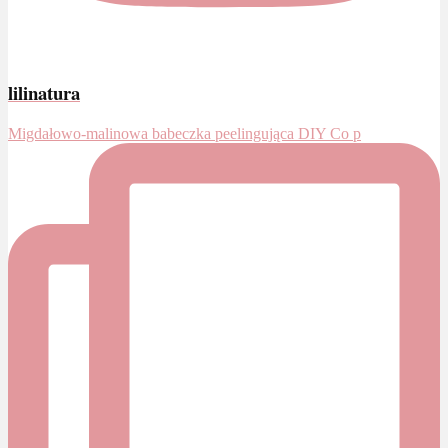
lilinatura
Migdałowo-malinowa babeczka peelingująca DIY Co p