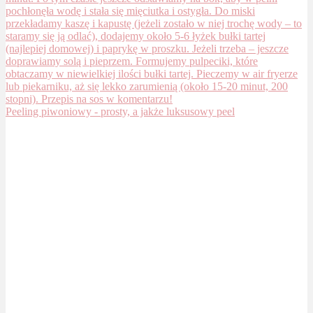
Peeling piwoniowy - prosty, a jakże luksusowy peel