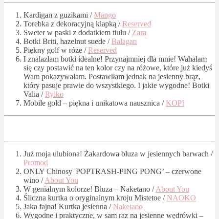
Kardigan z guzikami /
Mango
Torebka z dekoracyjną klapką /
Reserved
Sweter w paski z dodatkiem tiulu /
Zara
Botki Briti, hazelnut suede /
Balagan
Piękny golf w róże /
Reserved
I znalazłam botki idealne! Przynajmniej dla mnie! Wahałam
się czy postawić na ten kolor czy na różowe, które już kiedyś
Wam pokazywałam. Postawiłam jednak na jesienny brąz,
który pasuje prawie do wszystkiego. I jakie wygodne! Botki
Valia /
Ryłko
Mobile gold – piękna i unikatowa nausznica /
KOPI
Już moja ulubiona! Żakardowa bluza w jesiennych barwach /
Promod
ONLY Chinosy 'POPTRASH-PING PONG’ – czerwone
wino /
About You
W genialnym kolorze! Bluza – Naketano /
About You
Śliczna kurtka o oryginalnym kroju Mistetoe /
NAOKO
Jaka fajna! Kurtka jesienna /
Naketano
Wygodne i praktyczne, w sam raz na jesienne wędrówki –