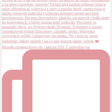
Masełko truskawkowe do ciała/ust DIY Z prawdziwym