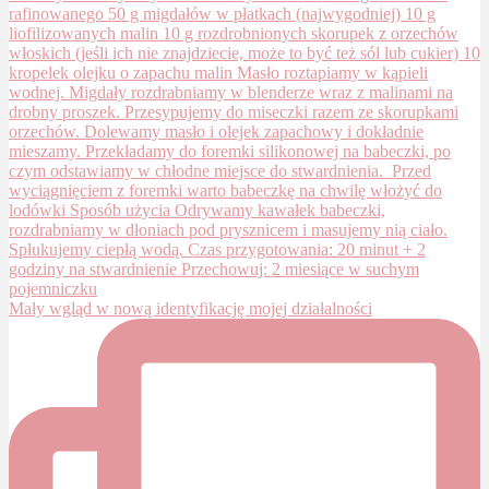
Mały wgląd w nową identyfikację mojej działalności