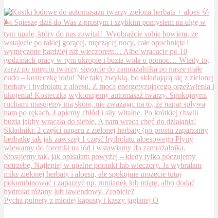
Pycha pulpety z młodej kapusty i kaszy jaglanej O