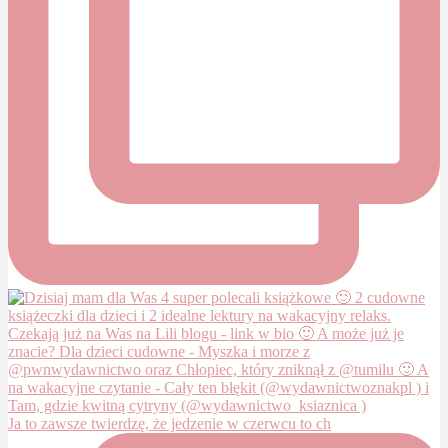
Ja to zawsze twierdzę, że jedzenie w czerwcu to ch