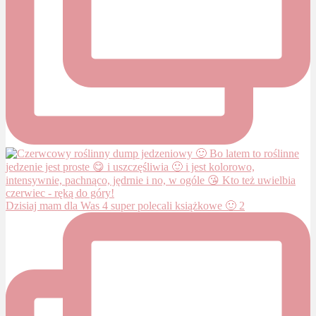
Dzisiaj mam dla Was 4 super polecali książkowe 🙂 2