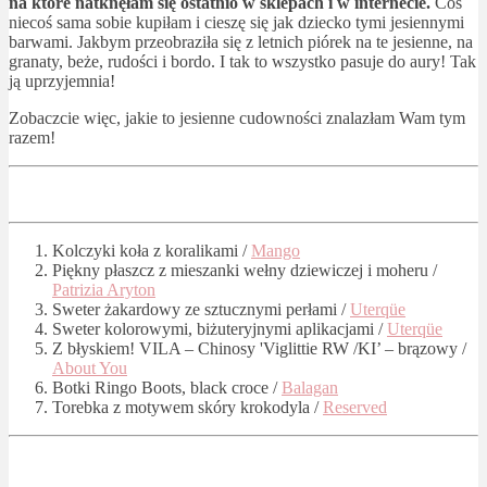
na które natknęłam się ostatnio w sklepach i w internecie.
Coś
niecoś sama sobie kupiłam i cieszę się jak dziecko tymi jesiennymi
barwami. Jakbym przeobraziła się z letnich piórek na te jesienne, na
granaty, beże, rudości i bordo. I tak to wszystko pasuje do aury! Tak
ją uprzyjemnia!
Zobaczcie więc, jakie to jesienne cudowności znalazłam Wam tym
razem!
Kolczyki koła z koralikami /
Mango
Piękny płaszcz z mieszanki wełny dziewiczej i moheru /
Patrizia Aryton
Sweter żakardowy ze sztucznymi perłami /
Uterqüe
Sweter kolorowymi, biżuteryjnymi aplikacjami /
Uterqüe
Z błyskiem! VILA – Chinosy 'Viglittie RW /KI’ – brązowy /
About You
Botki Ringo Boots, black croce /
Balagan
Torebka z motywem skóry krokodyla /
Reserved