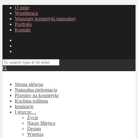
O mnie
Współpraca
Warsztaty kosmetyki naturalnej
Portfolio
Kontakt
Strona główna
Naturalna pielęgnacja
Przepisy na kosmetyki
Kuchnia roślinna
Inspiracje
I jeszcze…
Życie
Nasze Miejsce
Design
Wnętrza