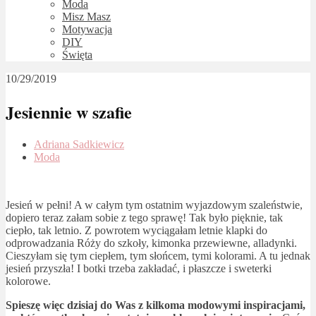
Moda
Misz Masz
Motywacja
DIY
Święta
10/29/2019
Jesiennie w szafie
Adriana Sadkiewicz
Moda
Jesień w pełni! A w całym tym ostatnim wyjazdowym szaleństwie,
dopiero teraz załam sobie z tego sprawę! Tak było pięknie, tak
ciepło, tak letnio. Z powrotem wyciągałam letnie klapki do
odprowadzania Róży do szkoły, kimonka przewiewne, alladynki.
Cieszyłam się tym ciepłem, tym słońcem, tymi kolorami. A tu jednak
jesień przyszła! I botki trzeba zakładać, i płaszcze i sweterki
kolorowe.
Spieszę więc dzisiaj do Was z kilkoma modowymi inspiracjami,