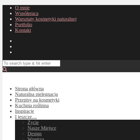
O mnie
Współpraca
Warsztaty kosmetyki naturalnej
Portfolio
Kontakt
Strona główna
Naturalna pielęgnacja
Przepisy na kosmetyki
Kuchnia roślinna
Inspiracje
I jeszcze…
Życie
Nasze Miejsce
Design
Wnętrza