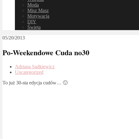
Moda
Misz Masz
Motywacja
DIY
Święta
05/20/2013
Po-Weekendowe Cuda no30
Adriana Sadkiewicz
Uncategorized
To już 30-sta edycja cudów… 🙂