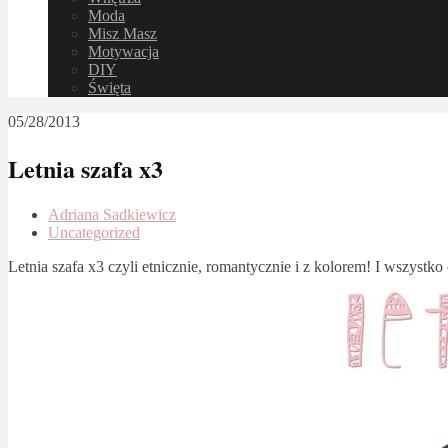
Moda
Misz Masz
Motywacja
DIY
Święta
05/28/2013
Letnia szafa x3
Adriana Sadkiewicz
Uncategorized
Letnia szafa x3 czyli etnicznie, romantycznie i z kolorem! I wszystk