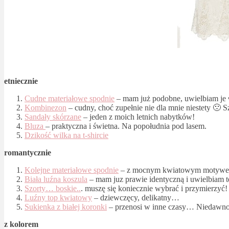
etniecznie
Cudne materiałowe spodnie
– mam już podobne, uwielbiam je 
Kombinezon
– cudny, choć zupełnie nie dla mnie niestety 🙁
Sandały skórzane
– jeden z moich letnich nabytków!
Bluza
– praktyczna i świetna. Na popołudnia pod lasem.
Dzikość wilka na t-shircie
romantycznie
Kolejne materiałowe spodnie
– z mocnym kwiatowym motyw
Biała luźna koszula
– mam juz prawie identyczną i uwielbiam 
Szorty… boskie..
. muszę się koniecznie wybrać i przymierzyć!
Luźny top kwiatowy
– dziewczęcy, delikatny…
Sukienka z białej koronki
– przenosi w inne czasy… Niedawno
z kolorem