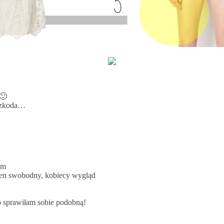
🙂
 Szkoda…
em
ten swobodny, kobiecy wygląd
 sprawiłam sobie podobną!