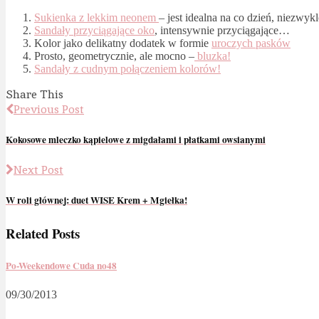
Sukienka z lekkim neonem
– jest idealna na co dzień, niezwyk
Sandały przyciągające oko
, intensywnie przyciągające…
Kolor jako delikatny dodatek w formie
uroczych pasków
Prosto, geometrycznie, ale mocno –
bluzka!
Sandały z cudnym połączeniem kolorów!
Share This
Previous Post
Kokosowe mleczko kąpielowe z migdałami i płatkami owsianymi
Next Post
W roli głównej: duet WISE Krem + Mgiełka!
Related Posts
Po-Weekendowe Cuda no48
09/30/2013