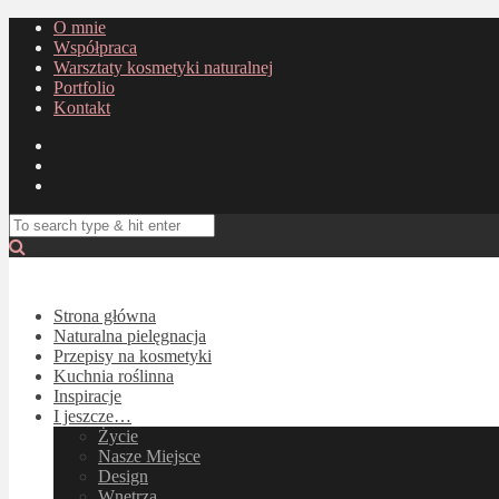
O mnie
Współpraca
Warsztaty kosmetyki naturalnej
Portfolio
Kontakt
Strona główna
Naturalna pielęgnacja
Przepisy na kosmetyki
Kuchnia roślinna
Inspiracje
I jeszcze…
Życie
Nasze Miejsce
Design
Wnętrza