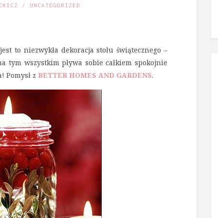
EWICZ
UNCATEGORIZED
st to niezwykła dekoracja stołu świątecznego –
 na tym wszystkim pływa sobie całkiem spokojnie
a! Pomysł z
B
ETTER HOMES AND GARDENS
.