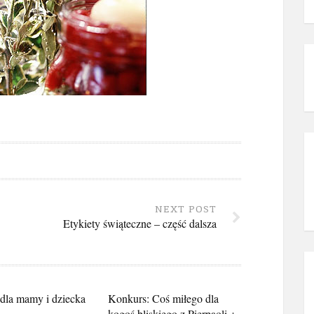
NEXT POST
Etykiety świąteczne – część dalsza
 dla mamy i dziecka
Konkurs: Coś miłego dla
kogoś bliskiego z Pierpaoli +