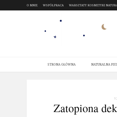
O MNIE
WSPÓŁPRACA
WARSZTATY KOSMETYKI NATUR
STRONA GŁÓWNA
NATURALNA PIE
1
Zatopiona dek