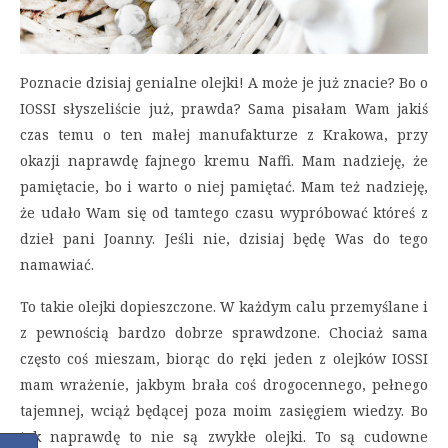
Poznacie dzisiaj genialne olejki! A może je już znacie? Bo o
IOSSI słyszeliście już, prawda? Sama pisałam Wam jakiś
czas temu o ten małej manufakturze z Krakowa, przy
okazji naprawdę fajnego kremu Naffi. Mam nadzieję, że
pamiętacie, bo i warto o niej pamiętać. Mam też nadzieję,
że udało Wam się od tamtego czasu wypróbować któreś z
dzieł pani Joanny. Jeśli nie, dzisiaj będę Was do tego
namawiać.
To takie olejki dopieszczone. W każdym calu przemyślane i
z pewnością bardzo dobrze sprawdzone. Chociaż sama
często coś mieszam, biorąc do ręki jeden z olejków IOSSI
mam wrażenie, jakbym brała coś drogocennego, pełnego
tajemnej, wciąż będącej poza moim zasięgiem wiedzy. Bo
tak naprawdę to nie są zwykłe olejki. To są cudowne