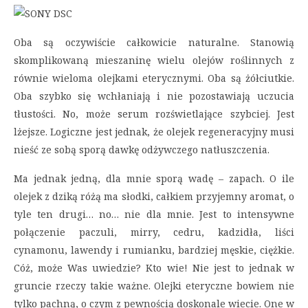
Oba są oczywiście całkowicie naturalne. Stanowią
skomplikowaną mieszaninę wielu olejów roślinnych z
równie wieloma olejkami eterycznymi. Oba są żółciutkie.
Oba szybko się wchłaniają i nie pozostawiają uczucia
tłustości. No, może serum rozświetlające szybciej. Jest
lżejsze. Logiczne jest jednak, że olejek regeneracyjny musi
nieść ze sobą sporą dawkę odżywczego natłuszczenia.
Ma jednak jedną, dla mnie sporą wadę – zapach. O ile
olejek z dziką różą ma słodki, całkiem przyjemny aromat, o
tyle ten drugi… no… nie dla mnie. Jest to intensywne
połączenie paczuli, mirry, cedru, kadzidła, liści
cynamonu, lawendy i rumianku, bardziej męskie, ciężkie.
Cóż, może Was uwiedzie? Kto wie! Nie jest to jednak w
gruncie rzeczy takie ważne. Olejki eteryczne bowiem nie
tylko pachną, o czym z pewnością doskonale wiecie. One w