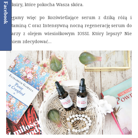
Facebook
eliksiry, które pokocha Wasza skóra.
Sięgamy więc po Rozświetlające serum z dziką różą i
witaminą C oraz Intensywną nocną regenerację serum do
twarzy z olejem wiesiołkowym IOSSI. Który lepszy? Nie
umiem zdecydować…