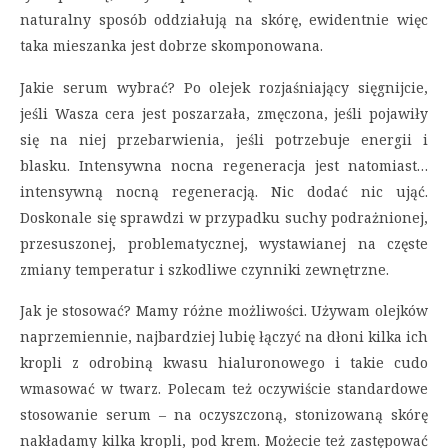
naturalny sposób oddziałują na skórę, ewidentnie więc
taka mieszanka jest dobrze skomponowana.
Jakie serum wybrać? Po olejek rozjaśniający sięgnijcie,
jeśli Wasza cera jest poszarzała, zmęczona, jeśli pojawiły
się na niej przebarwienia, jeśli potrzebuje energii i
blasku. Intensywna nocna regeneracja jest natomiast…
intensywną nocną regeneracją. Nic dodać nic ująć.
Doskonale się sprawdzi w przypadku suchy podrażnionej,
przesuszonej, problematycznej, wystawianej na częste
zmiany temperatur i szkodliwe czynniki zewnętrzne.
Jak je stosować? Mamy różne możliwości. Używam olejków
naprzemiennie, najbardziej lubię łączyć na dłoni kilka ich
kropli z odrobiną kwasu hialuronowego i takie cudo
wmasować w twarz. Polecam też oczywiście standardowe
stosowanie serum – na oczyszczoną, stonizowaną skórę
nakładamy kilka kropli, pod krem. Możecie też zastępować