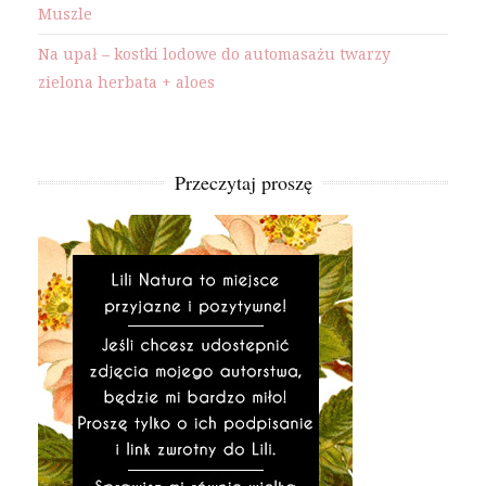
Muszle
Na upał – kostki lodowe do automasażu twarzy
zielona herbata + aloes
Przeczytaj proszę