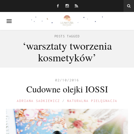
POSTS TAGGED
‘warsztaty tworzenia
kosmetyków’
02/10/2016
Cudowne olejki IOSSI
ADRIANA SADKIEWICZ
NATURALNA PIELĘGNACJA