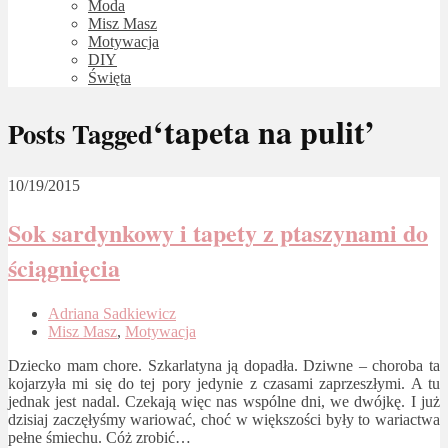
Moda
Misz Masz
Motywacja
DIY
Święta
‘tapeta na pulit’
Posts Tagged
10/19/2015
Sok sardynkowy i tapety z ptaszynami do
ściągnięcia
Adriana Sadkiewicz
Misz Masz
,
Motywacja
Dziecko mam chore. Szkarlatyna ją dopadła. Dziwne – choroba ta
kojarzyła mi się do tej pory jedynie z czasami zaprzeszłymi. A tu
jednak jest nadal. Czekają więc nas wspólne dni, we dwójkę. I już
dzisiaj zaczęłyśmy wariować, choć w większości były to wariactwa
pełne śmiechu. Cóż zrobić…