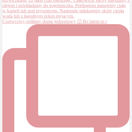
Czerwcowy roślinny dump jedzeniowy 🙂 Bo latem to r