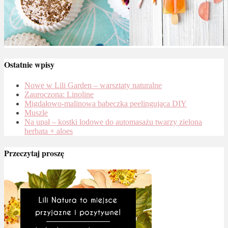
Ostatnie wpisy
Nowe w Lili Garden – warsztaty naturalne
Zauroczona: Linoline
Migdałowo-malinowa babeczka peelingująca DIY
Muszle
Na upał – kostki lodowe do automasażu twarzy zielona
herbata + aloes
Przeczytaj proszę