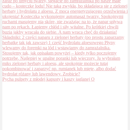
Pycha pulpety z młodej kapusty i kaszy jaglanej O