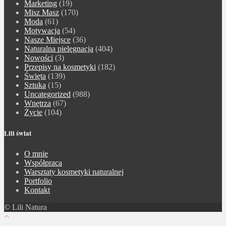
Marketing
(19)
Misz Masz
(170)
Moda
(61)
Motywacja
(54)
Nasze Miejsce
(36)
Naturalna pielęgnacja
(404)
Nowości
(3)
Przepisy na kosmetyki
(182)
Święta
(139)
Sztuka
(15)
Uncategorized
(988)
Wnętrza
(67)
Życie
(104)
Lili świat
O mnie
Współpraca
Warsztaty kosmetyki naturalnej
Portfolio
Kontakt
© Lili Natura