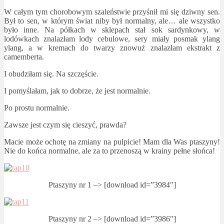
W całym tym chorobowym szaleństwie przyśnił mi się dziwny sen.
Był to sen, w którym świat niby był normalny, ale… ale wszystko
było inne. Na półkach w sklepach stał sok sardynkowy, w
lodówkach znalazłam lody cebulowe, sery miały posmak ylang
ylang, a w kremach do twarzy znowuż znalazłam ekstrakt z
camemberta.
I obudziłam się. Na szczęście.
I pomyślałam, jak to dobrze, że jest normalnie.
Po prostu normalnie.
Zawsze jest czym się cieszyć, prawda?
Macie może ochotę na zmiany na pulpicie! Mam dla Was ptaszyny!
Nie do końca normalne, ale za to przenoszą w krainy pełne słońca!
Ptaszyny nr 1 –> [download id=”3984″]
Ptaszyny nr 2 –> [download id=”3986″]