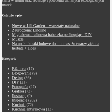
sama w domu oraz recenzje i polecenia uznanych ekologicznych
marek.
Ostatnie wpisy
Nowe w Lili Garden – warsztaty naturalne
Zauroczona: Linoline
Migdałowo-malinowa babeczka peelingująca DIY
Muszle
Na upał – kostki lodowe do automasażu twarzy zielona
herbata + aloes
Kategorie
Biżuteria
(17)
Blogowanie
(9)
Design
(36)
DIY
(21)
Fotografia
(27)
Grafika
(73)
Ilustracje
(9)
Inspiracje
(202)
Kuchnia
(72)
Kuchnia antyrakowa
(13)