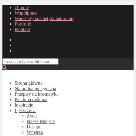
O mnie
Współpraca
Warsztaty kosmetyki naturalnej
Portfolio
Kontakt
Strona główna
Naturalna pielęgnacja
Przepisy na kosmetyki
Kuchnia roślinna
Inspiracje
I jeszcze…
Życie
Nasze Miejsce
Design
Wnętrza