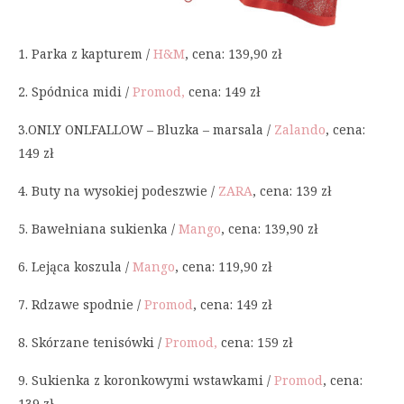
1. Parka z kapturem /
H&M
, cena: 139,90 zł
2. Spódnica midi /
Promod,
cena: 149 zł
3.ONLY ONLFALLOW – Bluzka – marsala /
Zalando
, cena:
149 zł
4. Buty na wysokiej podeszwie /
ZARA
, cena: 139 zł
5. Bawełniana sukienka /
Mango
, cena: 139,90 zł
6. Lejąca koszula /
Mango
, cena: 119,90 zł
7. Rdzawe spodnie /
Promod
, cena: 149 zł
8. Skórzane tenisówki /
Promod,
cena: 159 zł
9. Sukienka z koronkowymi wstawkami /
Promod
, cena:
139 zł