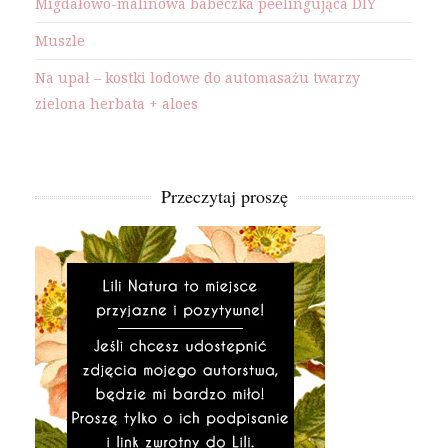
Migdałowo-malinowa babeczka peelingująca DIY
Muszle
Na upał – kostki lodowe do automasażu twarzy
zielona herbata + aloes
Przeczytaj proszę